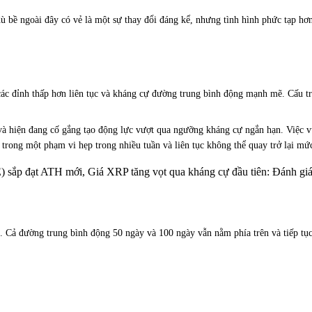
ù bề ngoài đây có vẻ là một sự thay đổi đáng kể, nhưng tình hình phức tạp hơ
các đỉnh thấp hơn liên tục và kháng cự đường trung bình động mạnh mẽ. Cấu tr
à hiện đang cố gắng tạo động lực vượt qua ngưỡng kháng cự ngắn hạn. Việc vượ
trong một phạm vi hẹp trong nhiều tuần và liên tục không thể quay trở lại mức 
 sắp đạt ATH mới, Giá XRP tăng vọt qua kháng cự đầu tiên: Đánh giá t
g. Cả đường trung bình động 50 ngày và 100 ngày vẫn nằm phía trên và tiếp t