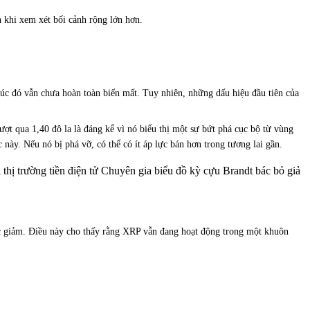
n khi xem xét bối cảnh rộng lớn hơn.
úc đó vẫn chưa hoàn toàn biến mất. Tuy nhiên, những dấu hiệu đầu tiên của
t qua 1,40 đô la là đáng kể vì nó biểu thị một sự bứt phá cục bộ từ vùng
này. Nếu nó bị phá vỡ, có thể có ít áp lực bán hơn trong tương lai gần.
hị trường tiền điện tử Chuyên gia biểu đồ kỳ cựu Brandt bác bỏ giả
ục giảm. Điều này cho thấy rằng XRP vẫn đang hoạt động trong một khuôn