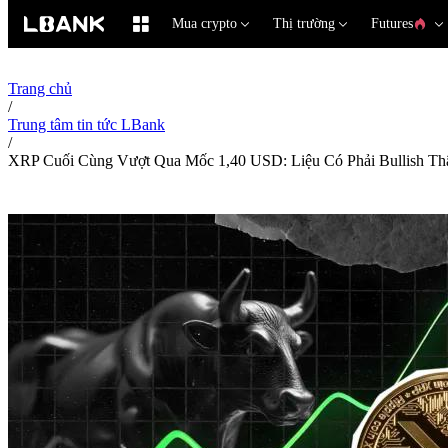
Mua crypto
Thị trường
Futures
Trang chủ
/
Trung tâm tin tức LBank
/
XRP Cuối Cùng Vượt Qua Mốc 1,40 USD: Liệu Có Phải Bullish Th