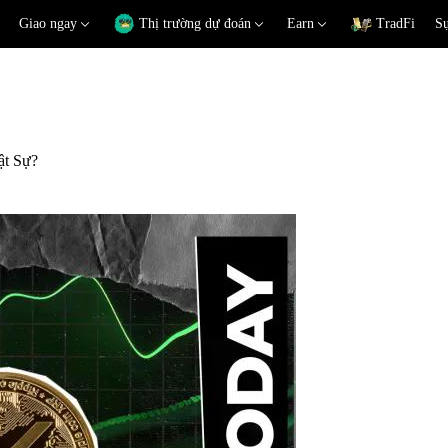
Giao ngay
Thị trường dự đoán
Earn
TradFi
Sự
ật Sự?