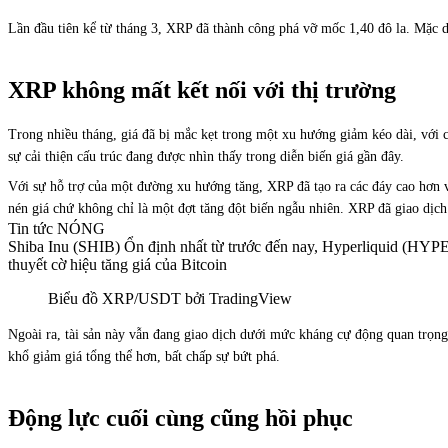
Lần đầu tiên kể từ tháng 3, XRP đã thành công phá vỡ mốc 1,40 đô la. Mặc d
XRP không mất kết nối với thị trường
Trong nhiều tháng, giá đã bị mắc kẹt trong một xu hướng giảm kéo dài, với 
sự cải thiện cấu trúc đang được nhìn thấy trong diễn biến giá gần đây.
Với sự hỗ trợ của một đường xu hướng tăng, XRP đã tạo ra các đáy cao hơn v
nén giá chứ không chỉ là một đợt tăng đột biến ngẫu nhiên. XRP đã giao dịch 
Tin tức NÓNG
Shiba Inu (SHIB) Ổn định nhất từ trước đến nay, Hyperliquid (HYPE)
thuyết cờ hiệu tăng giá của Bitcoin
Biểu đồ XRP/USDT bởi TradingView
Ngoài ra, tài sản này vẫn đang giao dịch dưới mức kháng cự động quan trọn
khổ giảm giá tổng thể hơn, bất chấp sự bứt phá.
Động lực cuối cùng cũng hồi phục