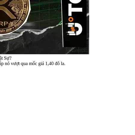
ật Sự?
úp nó vượt qua mốc giá 1,40 đô la.