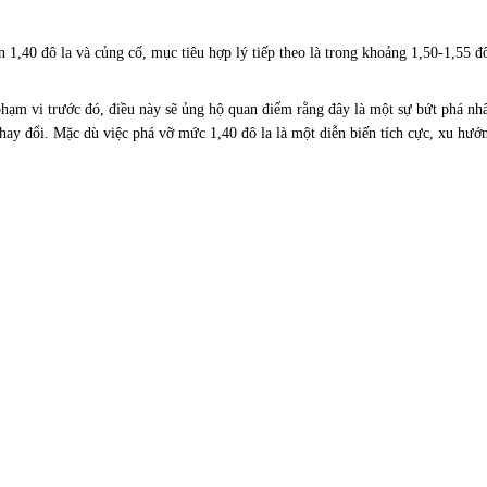
 1,40 đô la và củng cố, mục tiêu hợp lý tiếp theo là trong khoảng 1,50-1,55 
hạm vi trước đó, điều này sẽ ủng hộ quan điểm rằng đây là một sự bứt phá nhất
hay đổi. Mặc dù việc phá vỡ mức 1,40 đô la là một diễn biến tích cực, xu hướ