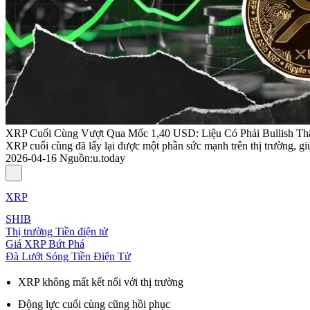
XRP Cuối Cùng Vượt Qua Mốc 1,40 USD: Liệu Có Phải Bullish Th
XRP cuối cùng đã lấy lại được một phần sức mạnh trên thị trường, gi
2026-04-16
Nguồn
:
u.today
XRP
SHIB
Thị trường Tiền điện tử
Giá XRP Bứt Phá
Đà Lướt Sóng Tiền Điện Tử
XRP không mất kết nối với thị trường
Động lực cuối cùng cũng hồi phục