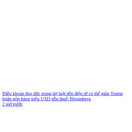
Điều khoản đạo đức trong dự luật tiền điện tử có thể giúp Trump
hoãn nộp hàng triệu USD tiền thuế: Bloomberg
2 giờ trước