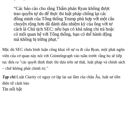
“Các báo cáo cho rằng Thẩm phán Ryan không được
trao quyền tự do để thực thi luật pháp chống lại các
đồng minh của Tổng thống Trump phù hợp với một câu
chuyện rộng hơn đã đánh dấu nhiệm kỳ của ông với tư
cách là Chủ tịch SEC: nếu bạn có khả năng chi trả hoặc
có mối quan hệ với Tổng thống, bạn có thể hành động
mà không bị trừng phạt.”
Mặc dù SEC chưa bình luận công khai về sự ra đi của Ryan, một phát ngôn
viên của cơ quan này nói với Cointelegraph vào tuần trước rằng họ sẽ tiếp
tục đưa ra “các quyết định thực thi dựa trên sự thật, luật pháp và chính sách
– chứ không phải chính trị.”
Tạp chí:
Luật Clarity có nguy cơ lặp lại sai lầm của châu Âu, luật sư tiền
điện tử cảnh báo
Tin nổi bật