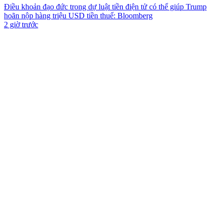
Điều khoản đạo đức trong dự luật tiền điện tử có thể giúp Trump
hoãn nộp hàng triệu USD tiền thuế: Bloomberg
2 giờ trước