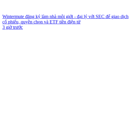
Wintermute đăng ký làm nhà môi giới - đại lý với SEC để giao dịch
cổ phiếu, quyền chọn và ETF tiền điện tử
3 giờ trước