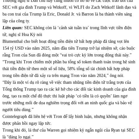
Thượng nghị sĩ Dân chủ này cũng muốn có hồ sơ về các cuộc trao đổi của
SEC với gia đình Trump và Witkoff, vì WLFI do Zach Witkoff lãnh đạo và
ba con trai của Trump là Eric, Donald Jr. và Barron là ba thành viên sáng
lập của công ty.
Liên quan:
SEC không còn là ‘cảnh sát tuần tra’ trong lĩnh vực tiền điện
tử, nghị sĩ Hoa Kỳ nói
Blumenthal cho biết hoạt động tiền điện tử bất hợp pháp đã tăng vọt lên
154 tỷ USD vào năm 2025, năm đầu tiên Trump trở lại nhiệm sở, cáo buộc
rằng Tron của Sun đã đóng một “vai trò cực kỳ lớn trong động thái này.”
“Trong khi Tron chiếm một phần ba tổng số token thanh toán trong hệ sinh
thái tiền điện tử theo một số số liệu, 58% tổng số tài chính bất hợp pháp
trong tiền điện tử đã xảy ra trên mạng Tron vào năm 2024,” ông nói.
“Đây là một ví dụ rõ ràng về việc tham nhũng tiền điện tử trắng trợn của
Tổng thống Trump tạo ra các kẽ hở cho các đối tác kinh doanh của gia đình
ông, tạo ra một chế độ thực thi luật pháp ‘có tiền là có quyền’ làm ngơ
trước những mối đe dọa nghiêm trọng đối với an ninh quốc gia và bảo vệ
người tiêu dùng.”
Cointelegraph đã liên hệ với Tron để lấy bình luận, nhưng không nhận
được phản hồi ngay lập tức.
Trong khi đó, lá thư của Warren gọi nhiệm kỳ ngắn ngủi của Ryan tại SEC
là “đáng lo ngại.”