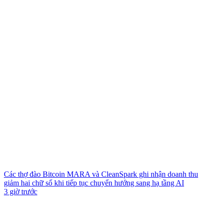
Các thợ đào Bitcoin MARA và CleanSpark ghi nhận doanh thu
giảm hai chữ số khi tiếp tục chuyển hướng sang hạ tầng AI
3 giờ trước