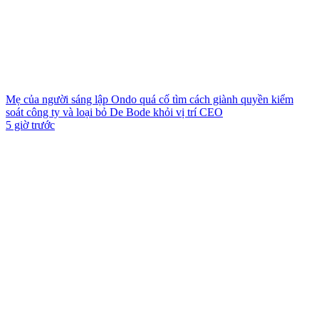
Mẹ của người sáng lập Ondo quá cố tìm cách giành quyền kiểm
soát công ty và loại bỏ De Bode khỏi vị trí CEO
5 giờ trước