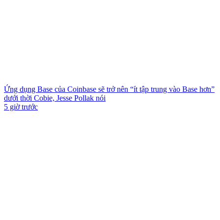
Ứng dụng Base của Coinbase sẽ trở nên “ít tập trung vào Base hơn”
dưới thời Cobie, Jesse Pollak nói
5 giờ trước