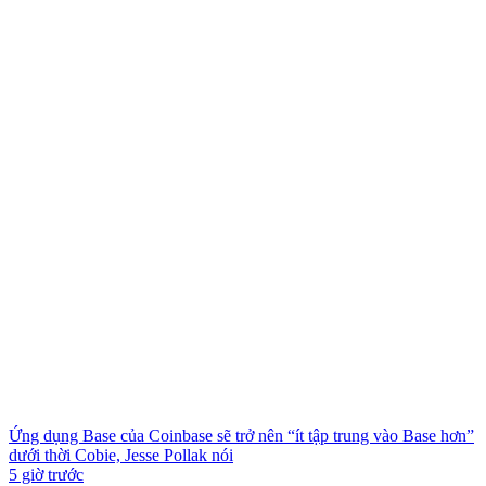
Ứng dụng Base của Coinbase sẽ trở nên “ít tập trung vào Base hơn”
dưới thời Cobie, Jesse Pollak nói
5 giờ trước