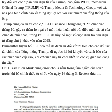
Kỳ đối với các dự án tiền điện tử của Trump, bao gồm WLFI, memecoin
Official Trump (TRUMP) và Trump Media & Technology Group, với các
nhà phê bình cảnh báo về xung đột lợi ích với các nhiệm vụ tổng thống của
ông.
Trump cũng đã ân xá cho cựu CEO Binance Changpeng “CZ” Zhao vào
tháng 10, gây ra thêm lo ngại về một thỏa thuận nội bộ, điều mà luật sư của
Zhao đã phủ nhận, trong khi SEC đã hủy bỏ một số cuộc điều tra tiền điện
tử đáng chú ý khác vào năm 2025.
Blumenthal tuyên bố SEC “có thể đã dành sự đối xử ưu tiên cho các đối tác
tài chính của Tổng thống Trump, đi ngược lại lời khuyên và cảnh báo của
các nhân viên cấp cao, khi cơ quan này từ chối khởi tố các vụ gian lận đáng
tin cậy.”
CEO Tesla Elon Musk cũng được cho là nằm trong tầm ngắm của Ryan
trước khi bà chính thức từ chức vào ngày 16 tháng 3, Reuters đưa tin.