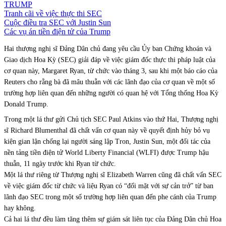
TRUMP
Tranh cãi về việc thực thi SEC
Cuộc điều tra SEC với Justin Sun
Các vụ án tiền điện tử của Trump
Hai thượng nghị sĩ Đảng Dân chủ đang yêu cầu Ủy ban Chứng khoán và
Giao dịch Hoa Kỳ (SEC) giải đáp về việc giám đốc thực thi pháp luật của
cơ quan này, Margaret Ryan, từ chức vào tháng 3, sau khi một báo cáo của
Reuters cho rằng bà đã mâu thuẫn với các lãnh đạo của cơ quan về một số
trường hợp liên quan đến những người có quan hệ với Tổng thống Hoa Kỳ
Donald Trump.
Trong một lá thư gửi Chủ tịch SEC Paul Atkins vào thứ Hai, Thượng nghị
sĩ Richard Blumenthal đã chất vấn cơ quan này về quyết định hủy bỏ vụ
kiện gian lận chống lại người sáng lập Tron, Justin Sun, một đối tác của
nền tảng tiền điện tử World Liberty Financial (WLFI) được Trump hậu
thuẫn, 11 ngày trước khi Ryan từ chức.
Một lá thư riêng từ Thượng nghị sĩ Elizabeth Warren cũng đã chất vấn SEC
về việc giám đốc từ chức và liệu Ryan có “đối mặt với sự cản trở” từ ban
lãnh đạo SEC trong một số trường hợp liên quan đến phe cánh của Trump
hay không.
Cả hai lá thư đều làm tăng thêm sự giám sát liên tục của Đảng Dân chủ Hoa