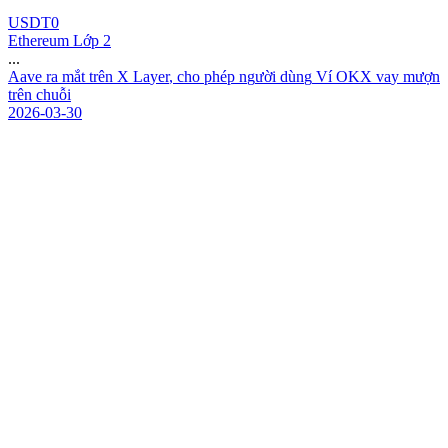
USDT0
Ethereum Lớp 2
...
A
a
v
e
r
a
m
ắ
t
t
r
ê
n
X
L
a
y
e
r
,
c
h
o
p
h
é
p
n
g
ư
ờ
i
d
ù
n
g
V
í
O
K
X
v
a
y
m
ư
ợ
n
t
r
ê
n
c
h
u
ỗ
i
2026-03-30