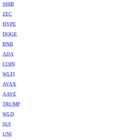
SHIB
ZEC
HYPE
DOGE
BNB
ADA
COIN
WLFI
AVAX
AAVE
TRUMP
WLD
SUI
UNI