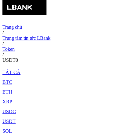
Trang chủ
/
Trung tâm tin tức LBank
/
Token
/
USDT0
TẤT CẢ
BTC
ETH
XRP
USDC
USDT
SOL