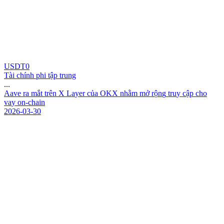
USDT0
Tài chính phi tập trung
...
A
a
v
e
r
a
m
ắ
t
t
r
ê
n
X
L
a
y
e
r
c
ủ
a
O
K
X
n
h
ằ
m
m
ở
r
ộ
n
g
t
r
u
y
c
ậ
p
c
h
o
v
a
y
o
n
-
c
h
a
i
n
2026-03-30