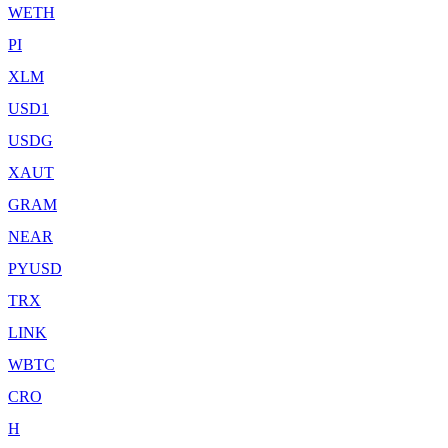
WETH
PI
XLM
USD1
USDG
XAUT
GRAM
NEAR
PYUSD
TRX
LINK
WBTC
CRO
H