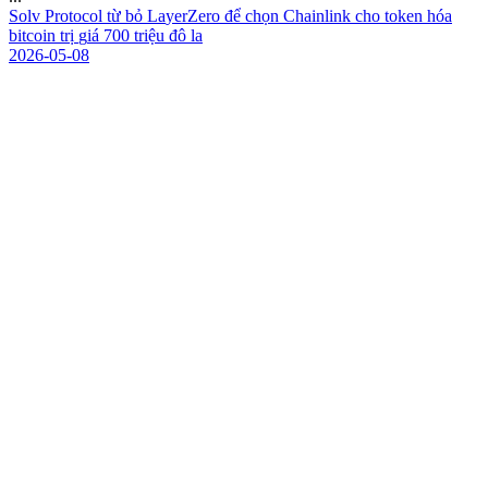
S
o
l
v
P
r
o
t
o
c
o
l
t
ừ
b
ỏ
L
a
y
e
r
Z
e
r
o
đ
ể
c
h
ọ
n
C
h
a
i
n
l
i
n
k
c
h
o
t
o
k
e
n
h
ó
a
b
i
t
c
o
i
n
t
r
ị
g
i
á
7
0
0
t
r
i
ệ
u
đ
ô
l
a
2026-05-08