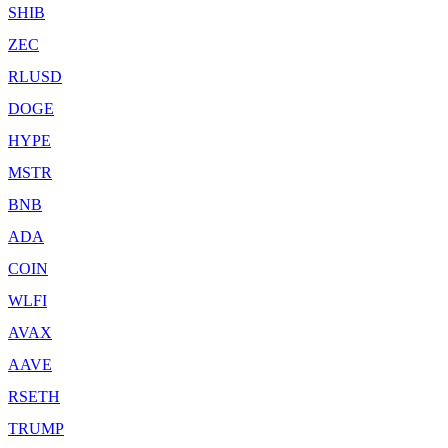
SHIB
ZEC
RLUSD
DOGE
HYPE
MSTR
BNB
ADA
COIN
WLFI
AVAX
AAVE
RSETH
TRUMP