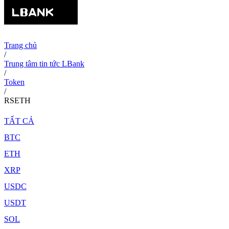
Trang chủ
/
Trung tâm tin tức LBank
/
Token
/
RSETH
TẤT CẢ
BTC
ETH
XRP
USDC
USDT
SOL