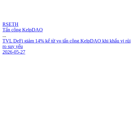
RSETH
Tấn công KelpDAO
...
T
V
L
D
e
F
i
g
i
ả
m
1
4
%
k
ể
t
ừ
v
ụ
t
ấ
n
c
ô
n
g
K
e
l
p
D
A
O
k
h
i
k
h
ẩ
u
v
ị
r
ủ
i
r
o
s
u
y
y
ế
u
2026-05-27