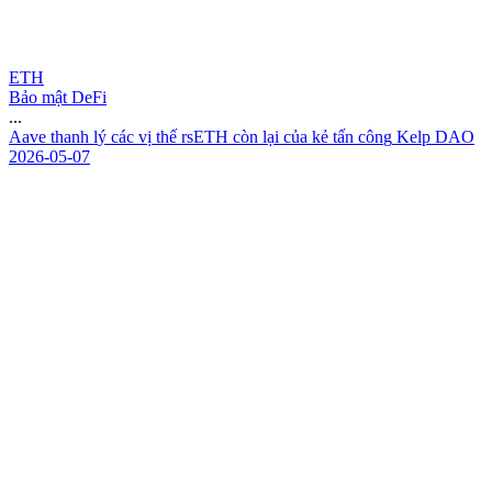
ETH
Bảo mật DeFi
...
A
a
v
e
t
h
a
n
h
l
ý
c
á
c
v
ị
t
h
ế
r
s
E
T
H
c
ò
n
l
ạ
i
c
ủ
a
k
ẻ
t
ấ
n
c
ô
n
g
K
e
l
p
D
A
O
2026-05-07