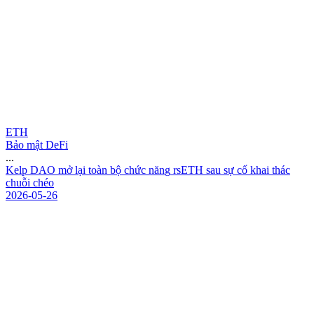
ETH
Bảo mật DeFi
...
K
e
l
p
D
A
O
m
ở
l
ạ
i
t
o
à
n
b
ộ
c
h
ứ
c
n
ă
n
g
r
s
E
T
H
s
a
u
s
ự
c
ố
k
h
a
i
t
h
á
c
c
h
u
ỗ
i
c
h
é
o
2026-05-26