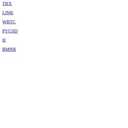
TRX
LINK
WBTC
PYUSD
H
BMNR