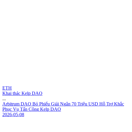
ETH
Khai thác Kelp DAO
...
A
r
b
i
t
r
u
m
D
A
O
B
ỏ
P
h
i
ế
u
G
i
ả
i
N
g
â
n
7
0
T
r
i
ệ
u
U
S
D
H
ỗ
T
r
ợ
K
h
ắ
c
P
h
ụ
c
V
ụ
T
ấ
n
C
ô
n
g
K
e
l
p
D
A
O
2026-05-08