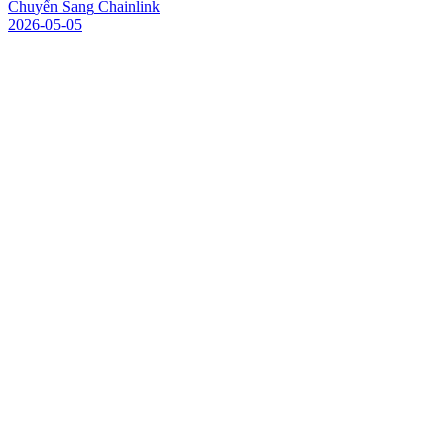
C
h
u
y
ể
n
S
a
n
g
C
h
a
i
n
l
i
n
k
2026-05-05