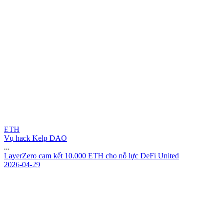
ETH
Vụ hack Kelp DAO
...
L
a
y
e
r
Z
e
r
o
c
a
m
k
ế
t
1
0
.
0
0
0
E
T
H
c
h
o
n
ỗ
l
ự
c
D
e
F
i
U
n
i
t
e
d
2026-04-29