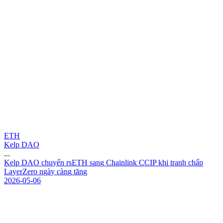
ETH
Kelp DAO
...
K
e
l
p
D
A
O
c
h
u
y
ể
n
r
s
E
T
H
s
a
n
g
C
h
a
i
n
l
i
n
k
C
C
I
P
k
h
i
t
r
a
n
h
c
h
ấ
p
L
a
y
e
r
Z
e
r
o
n
g
à
y
c
à
n
g
t
ă
n
g
2026-05-06