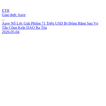
ETH
Giao thức Aave
...
A
a
v
e
N
ỗ
L
ự
c
G
i
ả
i
P
h
ó
n
g
7
1
T
r
i
ệ
u
U
S
D
B
ị
Đ
ó
n
g
B
ă
n
g
S
a
u
V
ụ
T
ấ
n
C
ô
n
g
K
e
l
p
D
A
O
R
a
T
ò
a
2026-05-04