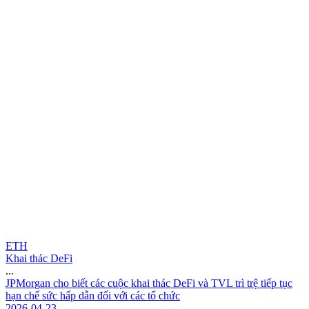
ETH
Khai thác DeFi
...
J
P
M
o
r
g
a
n
c
h
o
b
i
ế
t
c
á
c
c
u
ộ
c
k
h
a
i
t
h
á
c
D
e
F
i
v
à
T
V
L
t
r
ì
t
r
ệ
t
i
ế
p
t
ụ
c
h
ạ
n
c
h
ế
s
ứ
c
h
ấ
p
d
ẫ
n
đ
ố
i
v
ớ
i
c
á
c
t
ổ
c
h
ứ
c
2026-04-23