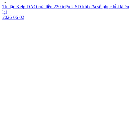
...
T
i
n
t
ặ
c
K
e
l
p
D
A
O
r
ử
a
t
i
ề
n
2
2
0
t
r
i
ệ
u
U
S
D
k
h
i
c
ử
a
s
ổ
p
h
ụ
c
h
ồ
i
k
h
é
p
l
ạ
i
2026-06-02