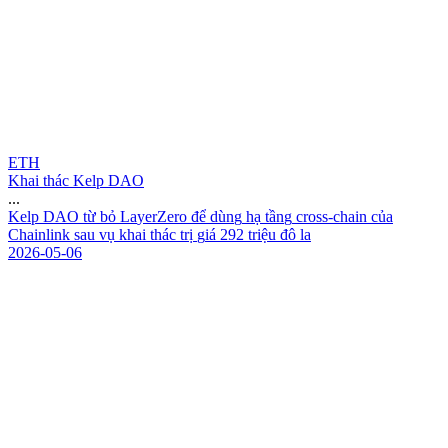
ETH
Khai thác Kelp DAO
...
K
e
l
p
D
A
O
t
ừ
b
ỏ
L
a
y
e
r
Z
e
r
o
đ
ể
d
ù
n
g
h
ạ
t
ầ
n
g
c
r
o
s
s
-
c
h
a
i
n
c
ủ
a
C
h
a
i
n
l
i
n
k
s
a
u
v
ụ
k
h
a
i
t
h
á
c
t
r
ị
g
i
á
2
9
2
t
r
i
ệ
u
đ
ô
l
a
2026-05-06