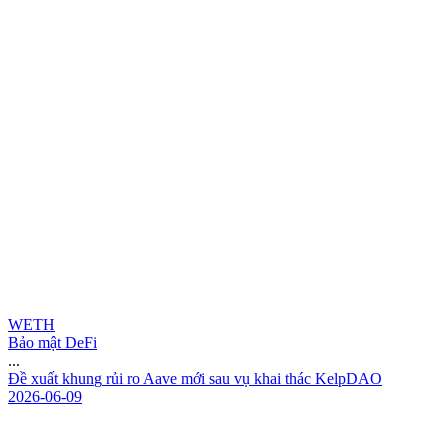
WETH
Bảo mật DeFi
...
Đ
ề
x
u
ấ
t
k
h
u
n
g
r
ủ
i
r
o
A
a
v
e
m
ớ
i
s
a
u
v
ụ
k
h
a
i
t
h
á
c
K
e
l
p
D
A
O
2026-06-09