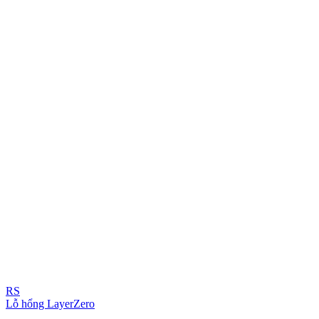
RS
Lỗ hổng LayerZero
...