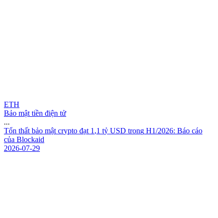
ETH
Bảo mật tiền điện tử
...
T
ổ
n
t
h
ấ
t
b
ả
o
m
ậ
t
c
r
y
p
t
o
đ
ạ
t
1
,
1
t
ỷ
U
S
D
t
r
o
n
g
H
1
/
2
0
2
6
:
B
á
o
c
á
o
c
ủ
a
B
l
o
c
k
a
i
d
2026-07-29