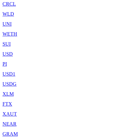
CRCL
WLD
UNI
WETH
SUI
USD
PI
USD1
USDG
XLM
FTX
XAUT
NEAR
GRAM