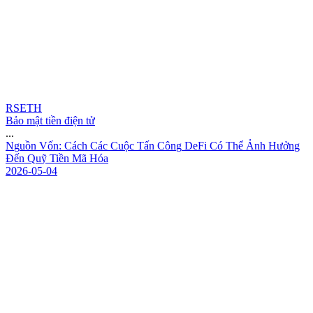
RSETH
Bảo mật tiền điện tử
...
N
g
u
ồ
n
V
ố
n
:
C
á
c
h
C
á
c
C
u
ộ
c
T
ấ
n
C
ô
n
g
D
e
F
i
C
ó
T
h
ể
Ả
n
h
H
ư
ở
n
g
Đ
ế
n
Q
u
ỹ
T
i
ề
n
M
ã
H
ó
a
2026-05-04