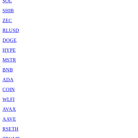
SOL
SHIB
ZEC
RLUSD
DOGE
HYPE
MSTR
BNB
ADA
COIN
WLFI
AVAX
AAVE
RSETH