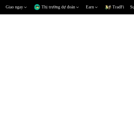
Giao ngay
Thị trường dự đoán
Earn
TradFi
Sự