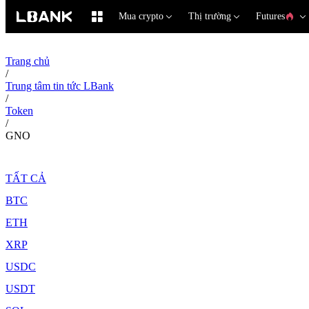
Mua crypto
Thị trường
Futures
Trang chủ
/
Trung tâm tin tức LBank
/
Token
/
GNO
TẤT CẢ
BTC
ETH
XRP
USDC
USDT