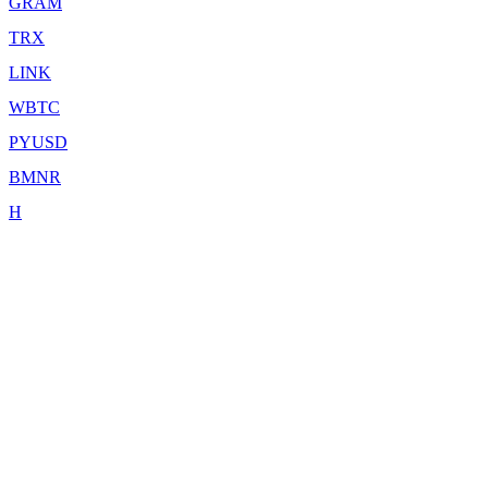
GRAM
TRX
LINK
WBTC
PYUSD
BMNR
H