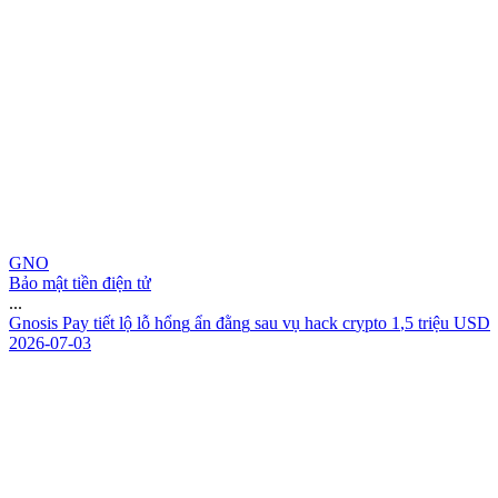
GNO
Bảo mật tiền điện tử
...
G
n
o
s
i
s
P
a
y
t
i
ế
t
l
ộ
l
ỗ
h
ổ
n
g
ẩ
n
đ
ằ
n
g
s
a
u
v
ụ
h
a
c
k
c
r
y
p
t
o
1
,
5
t
r
i
ệ
u
U
S
D
2026-07-03