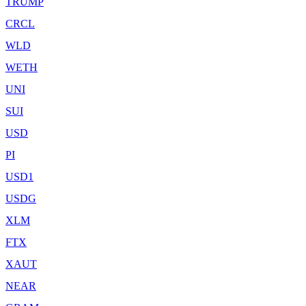
TRUMP
CRCL
WLD
WETH
UNI
SUI
USD
PI
USD1
USDG
XLM
FTX
XAUT
NEAR