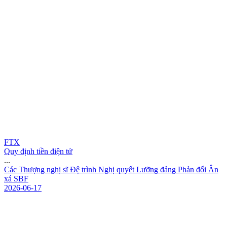
FTX
Quy định tiền điện tử
...
C
á
c
T
h
ư
ợ
n
g
n
g
h
ị
s
ĩ
Đ
ệ
t
r
ì
n
h
N
g
h
ị
q
u
y
ế
t
L
ư
ỡ
n
g
đ
ả
n
g
P
h
ả
n
đ
ố
i
Â
n
x
á
S
B
F
2026-06-17