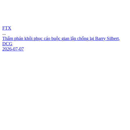
FTX
...
T
h
ẩ
m
p
h
á
n
k
h
ô
i
p
h
ụ
c
c
á
o
b
u
ộ
c
g
i
a
n
l
ậ
n
c
h
ố
n
g
l
ạ
i
B
a
r
r
y
S
i
l
b
e
r
t
,
D
C
G
2026-07-07