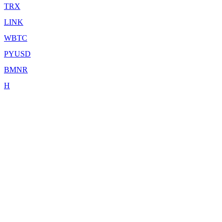
TRX
LINK
WBTC
PYUSD
BMNR
H