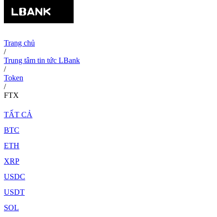
Trang chủ
/
Trung tâm tin tức LBank
/
Token
/
FTX
TẤT CẢ
BTC
ETH
XRP
USDC
USDT
SOL