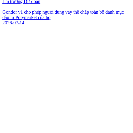
Thị trường Dự đoán
...
G
o
n
d
o
r
v
1
c
h
o
p
h
é
p
n
g
ư
ờ
i
d
ù
n
g
v
a
y
t
h
ế
c
h
ấ
p
t
o
à
n
b
ộ
d
a
n
h
m
ụ
c
đ
ầ
u
t
ư
P
o
l
y
m
a
r
k
e
t
c
ủ
a
h
ọ
2026-07-14