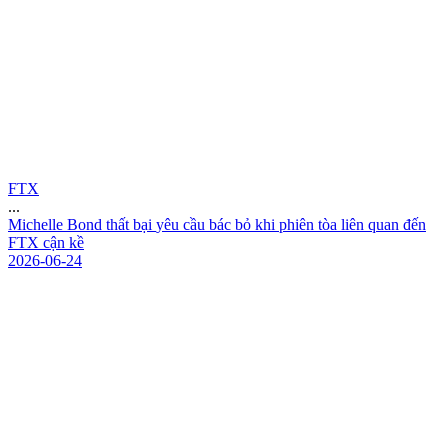
FTX
...
M
i
c
h
e
l
l
e
B
o
n
d
t
h
ấ
t
b
ạ
i
y
ê
u
c
ầ
u
b
á
c
b
ỏ
k
h
i
p
h
i
ê
n
t
ò
a
l
i
ê
n
q
u
a
n
đ
ế
n
F
T
X
c
ậ
n
k
ề
2026-06-24