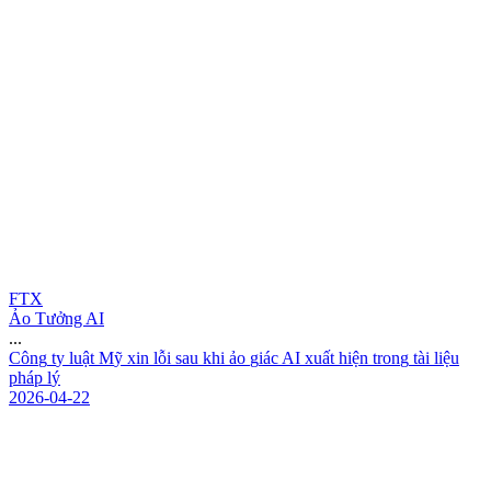
FTX
Ảo Tưởng AI
...
C
ô
n
g
t
y
l
u
ậ
t
M
ỹ
x
i
n
l
ỗ
i
s
a
u
k
h
i
ả
o
g
i
á
c
A
I
x
u
ấ
t
h
i
ệ
n
t
r
o
n
g
t
à
i
l
i
ệ
u
p
h
á
p
l
ý
2026-04-22