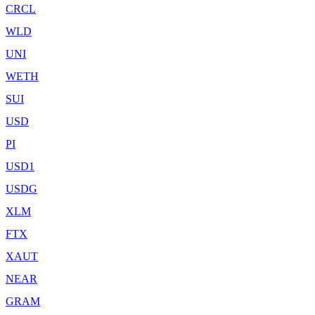
CRCL
WLD
UNI
WETH
SUI
USD
PI
USD1
USDG
XLM
FTX
XAUT
NEAR
GRAM