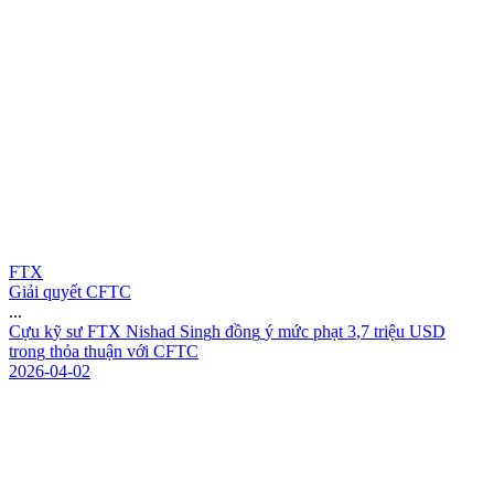
FTX
Giải quyết CFTC
...
C
ự
u
k
ỹ
s
ư
F
T
X
N
i
s
h
a
d
S
i
n
g
h
đ
ồ
n
g
ý
m
ứ
c
p
h
ạ
t
3
,
7
t
r
i
ệ
u
U
S
D
t
r
o
n
g
t
h
ỏ
a
t
h
u
ậ
n
v
ớ
i
C
F
T
C
2026-04-02