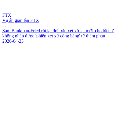
FTX
Vụ án gian lận FTX
...
S
a
m
B
a
n
k
m
a
n
-
F
r
i
e
d
r
ú
t
l
ạ
i
đ
ơ
n
x
i
n
x
é
t
x
ử
l
ạ
i
m
ớ
i
,
c
h
o
b
i
ế
t
s
ẽ
k
h
ô
n
g
n
h
ậ
n
đ
ư
ợ
c
'
p
h
i
ê
n
x
é
t
x
ử
c
ô
n
g
b
ằ
n
g
'
t
ừ
t
h
ẩ
m
p
h
á
n
2026-04-23