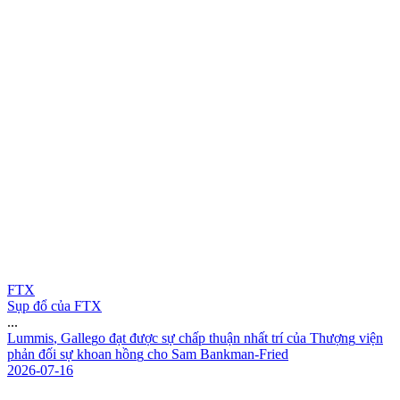
FTX
Sụp đổ của FTX
...
L
u
m
m
i
s
,
G
a
l
l
e
g
o
đ
ạ
t
đ
ư
ợ
c
s
ự
c
h
ấ
p
t
h
u
ậ
n
n
h
ấ
t
t
r
í
c
ủ
a
T
h
ư
ợ
n
g
v
i
ệ
n
p
h
ả
n
đ
ố
i
s
ự
k
h
o
a
n
h
ồ
n
g
c
h
o
S
a
m
B
a
n
k
m
a
n
-
F
r
i
e
d
2026-07-16