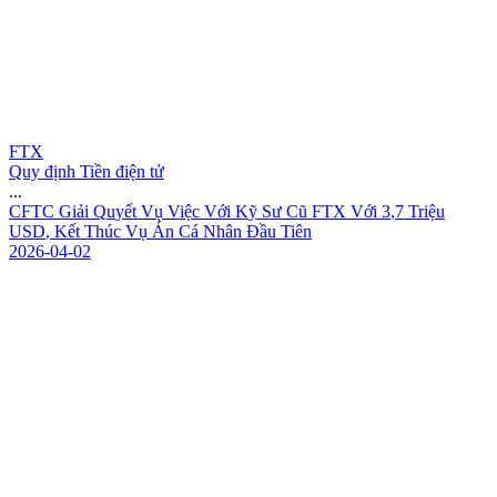
FTX
Quy định Tiền điện tử
...
C
F
T
C
G
i
ả
i
Q
u
y
ế
t
V
ụ
V
i
ệ
c
V
ớ
i
K
ỹ
S
ư
C
ũ
F
T
X
V
ớ
i
3
,
7
T
r
i
ệ
u
U
S
D
,
K
ế
t
T
h
ú
c
V
ụ
Á
n
C
á
N
h
â
n
Đ
ầ
u
T
i
ê
n
2026-04-02