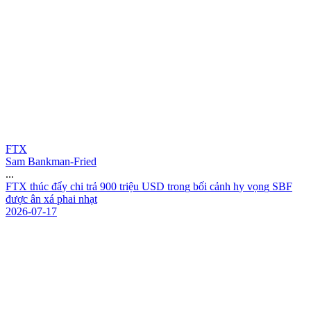
FTX
Sam Bankman-Fried
...
F
T
X
t
h
ú
c
đ
ẩ
y
c
h
i
t
r
ả
9
0
0
t
r
i
ệ
u
U
S
D
t
r
o
n
g
b
ố
i
c
ả
n
h
h
y
v
ọ
n
g
S
B
F
đ
ư
ợ
c
â
n
x
á
p
h
a
i
n
h
ạ
t
2026-07-17