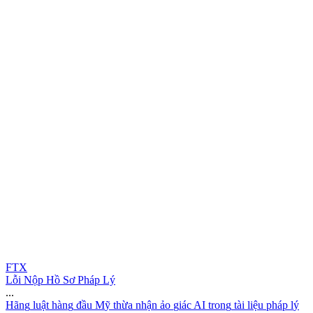
FTX
Lỗi Nộp Hồ Sơ Pháp Lý
...
H
ã
n
g
l
u
ậ
t
h
à
n
g
đ
ầ
u
M
ỹ
t
h
ừ
a
n
h
ậ
n
ả
o
g
i
á
c
A
I
t
r
o
n
g
t
à
i
l
i
ệ
u
p
h
á
p
l
ý