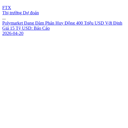
FTX
Thị trường Dự đoán
...
P
o
l
y
m
a
r
k
e
t
Đ
a
n
g
Đ
à
m
P
h
á
n
H
u
y
Đ
ộ
n
g
4
0
0
T
r
i
ệ
u
U
S
D
V
ớ
i
Đ
ị
n
h
G
i
á
1
5
T
ỷ
U
S
D
:
B
á
o
C
á
o
2026-04-20