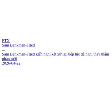
FTX
Sam Bankman-Fried
...
S
a
m
B
a
n
k
m
a
n
-
F
r
i
e
d
k
i
ế
n
n
g
h
ị
x
é
t
x
ử
l
ạ
i
,
t
i
ế
p
t
ụ
c
đ
ề
n
g
h
ị
t
h
a
y
t
h
ẩ
m
p
h
á
n
m
ớ
i
2026-04-22