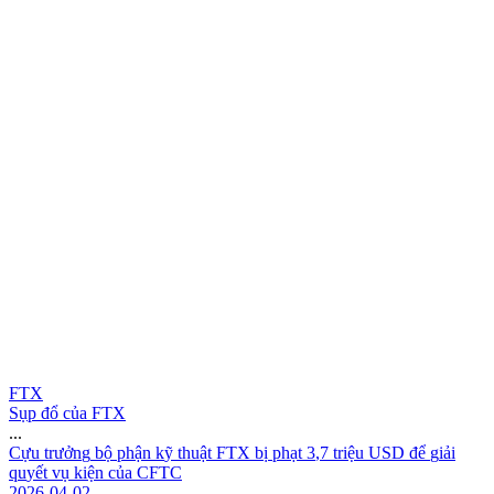
FTX
Sụp đổ của FTX
...
C
ự
u
t
r
ư
ở
n
g
b
ộ
p
h
ậ
n
k
ỹ
t
h
u
ậ
t
F
T
X
b
ị
p
h
ạ
t
3
,
7
t
r
i
ệ
u
U
S
D
đ
ể
g
i
ả
i
q
u
y
ế
t
v
ụ
k
i
ệ
n
c
ủ
a
C
F
T
C
2026-04-02