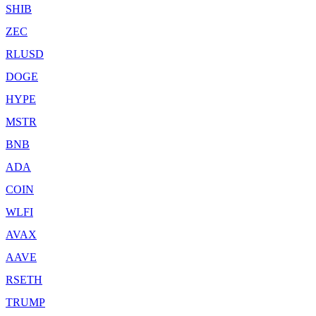
SHIB
ZEC
RLUSD
DOGE
HYPE
MSTR
BNB
ADA
COIN
WLFI
AVAX
AAVE
RSETH
TRUMP