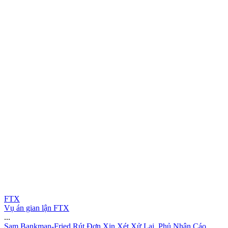
FTX
Vụ án gian lận FTX
...
S
a
m
B
a
n
k
m
a
n
-
F
r
i
e
d
R
ú
t
Đ
ơ
n
X
i
n
X
é
t
X
ử
L
ạ
i
,
P
h
ủ
N
h
ậ
n
C
á
o