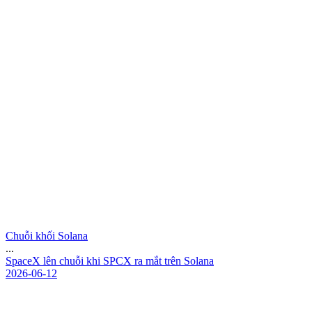
Chuỗi khối Solana
...
S
p
a
c
e
X
l
ê
n
c
h
u
ỗ
i
k
h
i
S
P
C
X
r
a
m
ắ
t
t
r
ê
n
S
o
l
a
n
a
2026-06-12