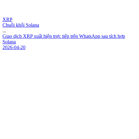
XRP
Chuỗi khối Solana
...
G
i
a
o
d
ị
c
h
X
R
P
x
u
ấ
t
h
i
ệ
n
t
r
ự
c
t
i
ế
p
t
r
ê
n
W
h
a
t
s
A
p
p
s
a
u
t
í
c
h
h
ợ
p
S
o
l
a
n
a
2026-04-20