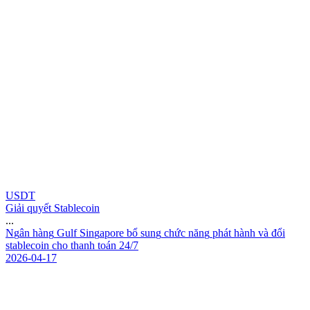
USDT
Giải quyết Stablecoin
...
N
g
â
n
h
à
n
g
G
u
l
f
S
i
n
g
a
p
o
r
e
b
ổ
s
u
n
g
c
h
ứ
c
n
ă
n
g
p
h
á
t
h
à
n
h
v
à
đ
ổ
i
s
t
a
b
l
e
c
o
i
n
c
h
o
t
h
a
n
h
t
o
á
n
2
4
/
7
2026-04-17