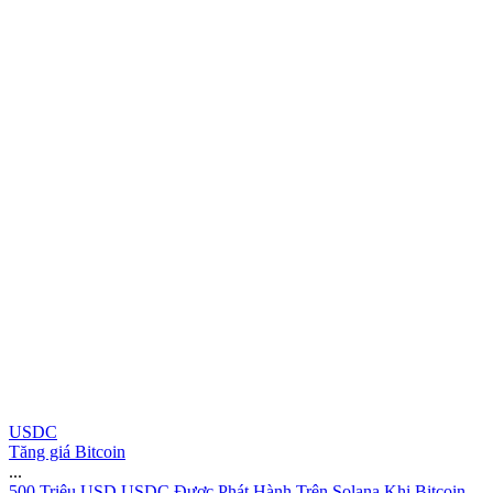
USDC
Tăng giá Bitcoin
...
5
0
0
T
r
i
ệ
u
U
S
D
U
S
D
C
Đ
ư
ợ
c
P
h
á
t
H
à
n
h
T
r
ê
n
S
o
l
a
n
a
K
h
i
B
i
t
c
o
i
n