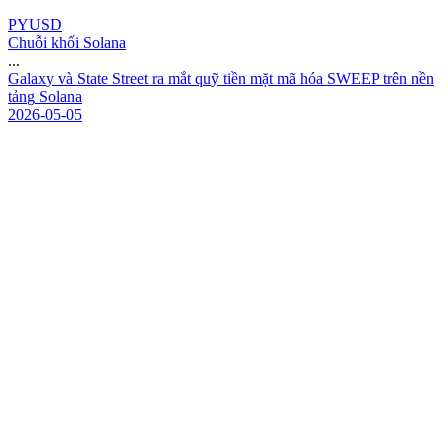
PYUSD
Chuỗi khối Solana
...
G
a
l
a
x
y
v
à
S
t
a
t
e
S
t
r
e
e
t
r
a
m
ắ
t
q
u
ỹ
t
i
ề
n
m
ặ
t
m
ã
h
ó
a
S
W
E
E
P
t
r
ê
n
n
ề
n
t
ả
n
g
S
o
l
a
n
a
2026-05-05