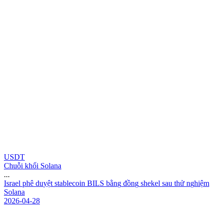
USDT
Chuỗi khối Solana
...
I
s
r
a
e
l
p
h
ê
d
u
y
ệ
t
s
t
a
b
l
e
c
o
i
n
B
I
L
S
b
ằ
n
g
đ
ồ
n
g
s
h
e
k
e
l
s
a
u
t
h
ử
n
g
h
i
ệ
m
S
o
l
a
n
a
2026-04-28