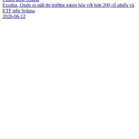
E
x
o
d
u
s
,
O
n
d
o
r
a
m
ắ
t
t
h
ị
t
r
ư
ờ
n
g
t
o
k
e
n
h
ó
a
v
ớ
i
h
ơ
n
2
0
0
c
ổ
p
h
i
ế
u
v
à
E
T
F
t
r
ê
n
S
o
l
a
n
a
2026-06-12