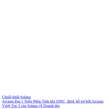
Chuỗi khối Solana
A
r
c
i
u
m
Đ
ạ
t
1
T
r
i
ệ
u
P
h
é
p
T
í
n
h
k
h
i
Z
I
N
C
,
đ
ư
ợ
c
h
ỗ
t
r
ợ
b
ở
i
A
r
c
i
u
m
,
V
ư
ợ
t
T
o
p
3
c
ủ
a
S
o
l
a
n
a
v
ề
D
o
a
n
h
t
h
u