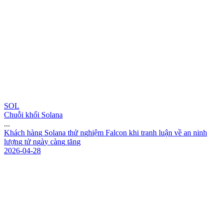
SOL
Chuỗi khối Solana
...
K
h
á
c
h
h
à
n
g
S
o
l
a
n
a
t
h
ử
n
g
h
i
ệ
m
F
a
l
c
o
n
k
h
i
t
r
a
n
h
l
u
ậ
n
v
ề
a
n
n
i
n
h
l
ư
ợ
n
g
t
ử
n
g
à
y
c
à
n
g
t
ă
n
g
2026-04-28