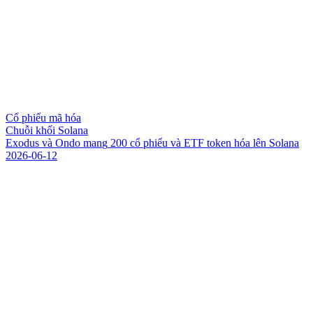
Cổ phiếu mã hóa
Chuỗi khối Solana
E
x
o
d
u
s
v
à
O
n
d
o
m
a
n
g
2
0
0
c
ổ
p
h
i
ế
u
v
à
E
T
F
t
o
k
e
n
h
ó
a
l
ê
n
S
o
l
a
n
a
2026-06-12