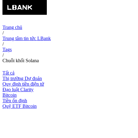
Trang chủ
/
Trung tâm tin tức LBank
/
Tags
/
Chuỗi khối Solana
Tất cả
Thị trường Dự đoán
Quy định tiền điện tử
Đạo luật Clarity
Bitcoin
Tiền ổn định
Quỹ ETF Bitcoin