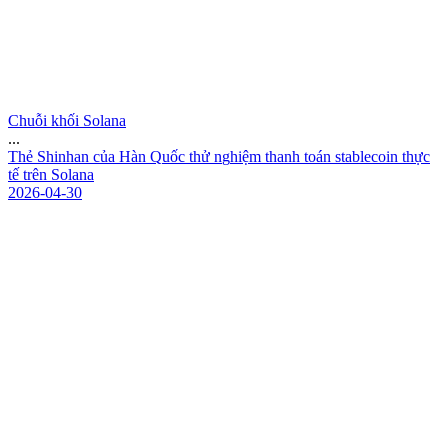
Chuỗi khối Solana
...
T
h
ẻ
S
h
i
n
h
a
n
c
ủ
a
H
à
n
Q
u
ố
c
t
h
ử
n
g
h
i
ệ
m
t
h
a
n
h
t
o
á
n
s
t
a
b
l
e
c
o
i
n
t
h
ự
c
t
ế
t
r
ê
n
S
o
l
a
n
a
2026-04-30