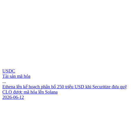
USDC
Tài sản mã hóa
...
E
t
h
e
n
a
l
ê
n
k
ế
h
o
ạ
c
h
p
h
â
n
b
ổ
2
5
0
t
r
i
ệ
u
U
S
D
k
h
i
S
e
c
u
r
i
t
i
z
e
đ
ư
a
q
u
ỹ
C
L
O
đ
ư
ợ
c
m
ã
h
ó
a
l
ê
n
S
o
l
a
n
a
2026-06-12