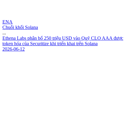
ENA
Chuỗi khối Solana
...
E
t
h
e
n
a
L
a
b
s
p
h
â
n
b
ổ
2
5
0
t
r
i
ệ
u
U
S
D
v
à
o
Q
u
ỹ
C
L
O
A
A
A
đ
ư
ợ
c
t
o
k
e
n
h
ó
a
c
ủ
a
S
e
c
u
r
i
t
i
z
e
k
h
i
t
r
i
ể
n
k
h
a
i
t
r
ê
n
S
o
l
a
n
a
2026-06-12