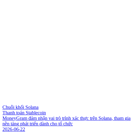
Chuỗi khối Solana
Thanh toán Stablecoin
M
o
n
e
y
G
r
a
m
đ
ả
m
n
h
ậ
n
v
a
i
t
r
ò
t
r
ì
n
h
x
á
c
t
h
ự
c
t
r
ê
n
S
o
l
a
n
a
,
t
h
a
m
g
i
a
n
ề
n
t
ả
n
g
p
h
á
t
t
r
i
ể
n
d
à
n
h
c
h
o
t
ổ
c
h
ứ
c
2026-06-22