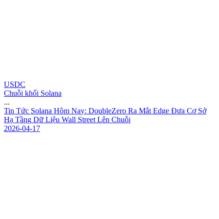
USDC
Chuỗi khối Solana
...
T
i
n
T
ứ
c
S
o
l
a
n
a
H
ô
m
N
a
y
:
D
o
u
b
l
e
Z
e
r
o
R
a
M
ắ
t
E
d
g
e
Đ
ư
a
C
ơ
S
ở
H
ạ
T
ầ
n
g
D
ữ
L
i
ệ
u
W
a
l
l
S
t
r
e
e
t
L
ê
n
C
h
u
ỗ
i
2026-04-17