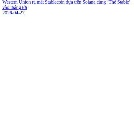
W
e
s
t
e
r
n
U
n
i
o
n
r
a
m
ắ
t
S
t
a
b
l
e
c
o
i
n
d
ự
a
t
r
ê
n
S
o
l
a
n
a
c
ù
n
g
‘
T
h
ẻ
S
t
a
b
l
e
’
v
à
o
t
h
á
n
g
t
ớ
i
2026-04-27