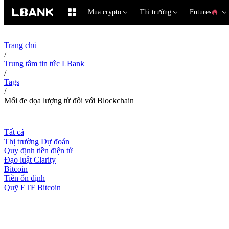
Mua crypto
Thị trường
Futures
Trang chủ
/
Trung tâm tin tức LBank
/
Tags
/
Mối đe dọa lượng tử đối với Blockchain
Tất cả
Thị trường Dự đoán
Quy định tiền điện tử
Đạo luật Clarity
Bitcoin
Tiền ổn định
Quỹ ETF Bitcoin