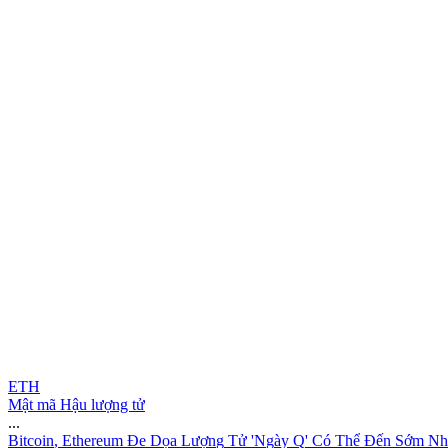
ETH
Mật mã Hậu lượng tử
...
B
i
t
c
o
i
n
,
E
t
h
e
r
e
u
m
Đ
e
D
ọ
a
L
ư
ợ
n
g
T
ử
'
N
g
à
y
Q
'
C
ó
T
h
ể
Đ
ế
n
S
ớ
m
N
h