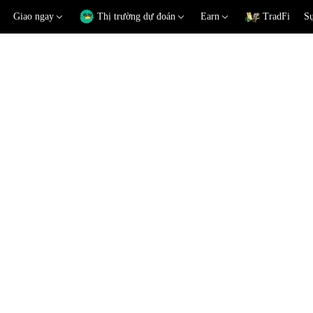
Giao ngay
Thị trường dự đoán
Earn
TradFi
Sự