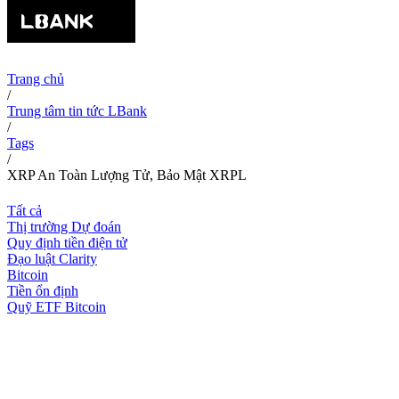
Trang chủ
/
Trung tâm tin tức LBank
/
Tags
/
XRP An Toàn Lượng Tử, Bảo Mật XRPL
Tất cả
Thị trường Dự đoán
Quy định tiền điện tử
Đạo luật Clarity
Bitcoin
Tiền ổn định
Quỹ ETF Bitcoin