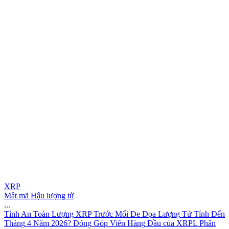
XRP
Mật mã Hậu lượng tử
...
T
í
n
h
A
n
T
o
à
n
L
ư
ợ
n
g
X
R
P
T
r
ư
ớ
c
M
ố
i
Đ
e
D
ọ
a
L
ư
ợ
n
g
T
ử
T
í
n
h
Đ
ế
n
T
h
á
n
g
4
N
ă
m
2
0
2
6
?
Đ
ó
n
g
G
ó
p
V
i
ê
n
H
à
n
g
Đ
ầ
u
c
ủ
a
X
R
P
L
P
h
â
n