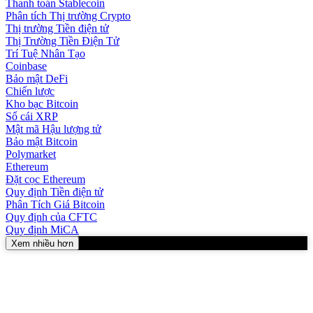
Thanh toán Stablecoin
Phân tích Thị trường Crypto
Thị trường Tiền điện tử
Thị Trường Tiền Điện Tử
Trí Tuệ Nhân Tạo
Coinbase
Bảo mật DeFi
Chiến lược
Kho bạc Bitcoin
Sổ cái XRP
Mật mã Hậu lượng tử
Bảo mật Bitcoin
Polymarket
Ethereum
Đặt cọc Ethereum
Quy định Tiền điện tử
Phân Tích Giá Bitcoin
Quy định của CFTC
Quy định MiCA
Xem nhiều hơn