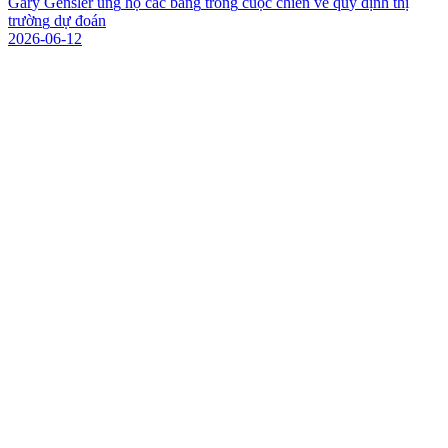
G
a
r
y
G
e
n
s
l
e
r
ủ
n
g
h
ộ
c
á
c
b
a
n
g
t
r
o
n
g
c
u
ộ
c
c
h
i
ế
n
v
ề
q
u
y
đ
ị
n
h
t
h
ị
t
r
ư
ờ
n
g
d
ự
đ
o
á
n
2026-06-12