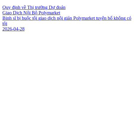
Quy định về Thị trường Dự đoán
Giao Dịch Nội Bộ Polymarket
B
i
n
h
s
ĩ
b
ị
b
u
ộ
c
t
ộ
i
g
i
a
o
d
ị
c
h
n
ộ
i
g
i
á
n
P
o
l
y
m
a
r
k
e
t
t
u
y
ê
n
b
ố
k
h
ô
n
g
c
ó
t
ộ
i
2026-04-28