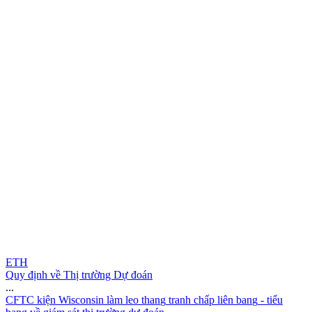
ETH
Quy định về Thị trường Dự đoán
...
C
F
T
C
k
i
ệ
n
W
i
s
c
o
n
s
i
n
l
à
m
l
e
o
t
h
a
n
g
t
r
a
n
h
c
h
ấ
p
l
i
ê
n
b
a
n
g
-
t
i
ể
u