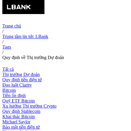
Trang chủ
/
Trung tâm tin tức LBank
/
Tags
/
Quy định về Thị trường Dự đoán
Tất cả
Thị trường Dự đoán
Quy định tiền điện tử
Đạo luật Clarity
Bitcoin
Tiền ổn định
Quỹ ETF Bitcoin
Xu hướng Thị trường Crypto
Quy định Stablecoin
Khai thác Bitcoin
Michael Saylor
Bảo mật tiền điện tử