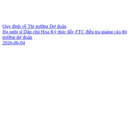
Quy định về Thị trường Dự đoán
H
ạ
n
g
h
ị
s
ĩ
D
â
n
c
h
ủ
H
o
a
K
ỳ
t
h
ú
c
đ
ẩ
y
F
T
C
đ
i
ề
u
t
r
a
q
u
ả
n
g
c
á
o
t
h
ị
t
r
ư
ờ
n
g
d
ự
đ
o
á
n
2026-06-04