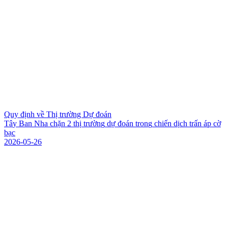
Quy định về Thị trường Dự đoán
T
â
y
B
a
n
N
h
a
c
h
ặ
n
2
t
h
ị
t
r
ư
ờ
n
g
d
ự
đ
o
á
n
t
r
o
n
g
c
h
i
ế
n
d
ị
c
h
t
r
ấ
n
á
p
c
ờ
b
ạ
c
2026-05-26