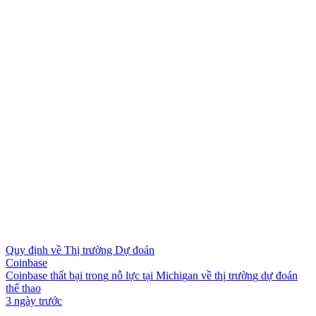
Quy định về Thị trường Dự đoán
Coinbase
C
o
i
n
b
a
s
e
t
h
ấ
t
b
ạ
i
t
r
o
n
g
n
ỗ
l
ự
c
t
ạ
i
M
i
c
h
i
g
a
n
v
ề
t
h
ị
t
r
ư
ờ
n
g
d
ự
đ
o
á
n
t
h
ể
t
h
a
o
3 ngày trước