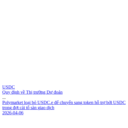
USDC
Quy định về Thị trường Dự đoán
...
P
o
l
y
m
a
r
k
e
t
l
o
ạ
i
b
ỏ
U
S
D
C
.
e
đ
ể
c
h
u
y
ể
n
s
a
n
g
t
o
k
e
n
h
ỗ
t
r
ợ
b
ở
i
U
S
D
C
t
r
o
n
g
đ
ợ
t
c
ả
i
t
ổ
s
à
n
g
i
a
o
d
ị
c
h
2026-04-06