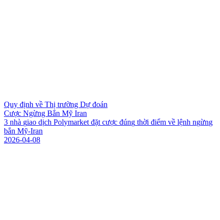
Quy định về Thị trường Dự đoán
Cược Ngừng Bắn Mỹ Iran
3
n
h
à
g
i
a
o
d
ị
c
h
P
o
l
y
m
a
r
k
e
t
đ
ặ
t
c
ư
ợ
c
đ
ú
n
g
t
h
ờ
i
đ
i
ể
m
v
ề
l
ệ
n
h
n
g
ừ
n
g
b
ắ
n
M
ỹ
-
I
r
a
n
2026-04-08