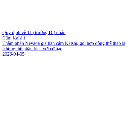
Quy định về Thị trường Dự đoán
Cấm Kalshi
T
h
ẩ
m
p
h
á
n
N
e
v
a
d
a
g
i
a
h
ạ
n
c
ấ
m
K
a
l
s
h
i
,
g
ọ
i
h
ợ
p
đ
ồ
n
g
t
h
ể
t
h
a
o
l
à
'
k
h
ô
n
g
t
h
ể
p
h
â
n
b
i
ệ
t
'
v
ớ
i
c
ờ
b
ạ
c
2026-04-05