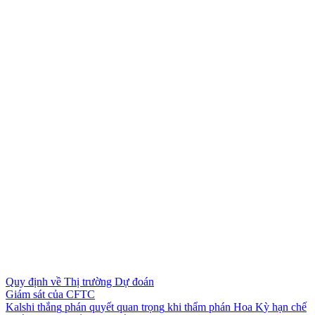
Quy định về Thị trường Dự đoán
Giám sát của CFTC
K
a
l
s
h
i
t
h
ắ
n
g
p
h
á
n
q
u
y
ế
t
q
u
a
n
t
r
ọ
n
g
k
h
i
t
h
ẩ
m
p
h
á
n
H
o
a
K
ỳ
h
ạ
n
c
h
ế