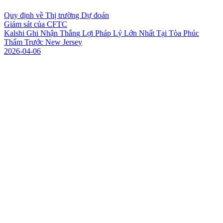
Quy định về Thị trường Dự đoán
Giám sát của CFTC
K
a
l
s
h
i
G
h
i
N
h
ậ
n
T
h
ắ
n
g
L
ợ
i
P
h
á
p
L
ý
L
ớ
n
N
h
ấ
t
T
ạ
i
T
ò
a
P
h
ú
c
T
h
ẩ
m
T
r
ư
ớ
c
N
e
w
J
e
r
s
e
y
2026-04-06