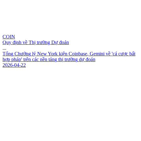
COIN
Quy định về Thị trường Dự đoán
...
T
ổ
n
g
C
h
ư
ở
n
g
l
ý
N
e
w
Y
o
r
k
k
i
ệ
n
C
o
i
n
b
a
s
e
,
G
e
m
i
n
i
v
ề
'
c
á
c
ư
ợ
c
b
ấ
t
h
ợ
p
p
h
á
p
'
t
r
ê
n
c
á
c
n
ề
n
t
ả
n
g
t
h
ị
t
r
ư
ờ
n
g
d
ự
đ
o
á
n
2026-04-22