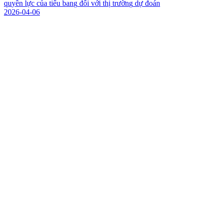
q
u
y
ề
n
l
ự
c
c
ủ
a
t
i
ể
u
b
a
n
g
đ
ố
i
v
ớ
i
t
h
ị
t
r
ư
ờ
n
g
d
ự
đ
o
á
n
2026-04-06