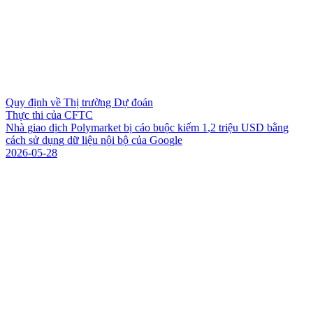
Quy định về Thị trường Dự đoán
Thực thi của CFTC
N
h
à
g
i
a
o
d
ị
c
h
P
o
l
y
m
a
r
k
e
t
b
ị
c
á
o
b
u
ộ
c
k
i
ế
m
1
,
2
t
r
i
ệ
u
U
S
D
b
ằ
n
g
c
á
c
h
s
ử
d
ụ
n
g
d
ữ
l
i
ệ
u
n
ộ
i
b
ộ
c
ủ
a
G
o
o
g
l
e
2026-05-28