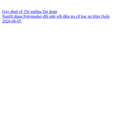
Quy định về Thị trường Dự đoán
N
g
ư
ờ
i
d
ù
n
g
P
o
l
y
m
a
r
k
e
t
đ
ố
i
m
ặ
t
v
ớ
i
đ
i
ề
u
t
r
a
c
ờ
b
ạ
c
t
ạ
i
H
à
n
Q
u
ố
c
2026-06-05