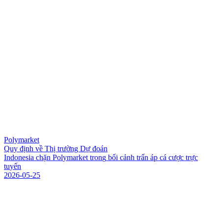
Polymarket
Quy định về Thị trường Dự đoán
I
n
d
o
n
e
s
i
a
c
h
ặ
n
P
o
l
y
m
a
r
k
e
t
t
r
o
n
g
b
ố
i
c
ả
n
h
t
r
ấ
n
á
p
c
á
c
ư
ợ
c
t
r
ự
c
t
u
y
ế
n
2026-05-25