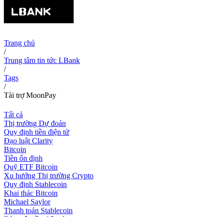
Trang chủ
/
Trung tâm tin tức LBank
/
Tags
/
Tài trợ MoonPay
Tất cả
Thị trường Dự đoán
Quy định tiền điện tử
Đạo luật Clarity
Bitcoin
Tiền ổn định
Quỹ ETF Bitcoin
Xu hướng Thị trường Crypto
Quy định Stablecoin
Khai thác Bitcoin
Michael Saylor
Thanh toán Stablecoin