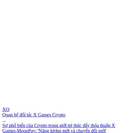
XO
Quan hệ đối tác X Games Crypto
...
S
ự
p
h
ổ
b
i
ế
n
c
ủ
a
C
r
y
p
t
o
t
r
o
n
g
g
i
ớ
i
t
r
ẻ
t
h
ú
c
đ
ẩ
y
t
h
ỏ
a
t
h
u
ậ
n
X
G
a
m
e
s
-
M
o
o
n
P
a
y
:
'
N
ă
n
g
l
ư
ợ
n
g
m
ớ
i
v
à
c
h
u
y
ể
n
đ
ổ
i
m
ớ
i
'