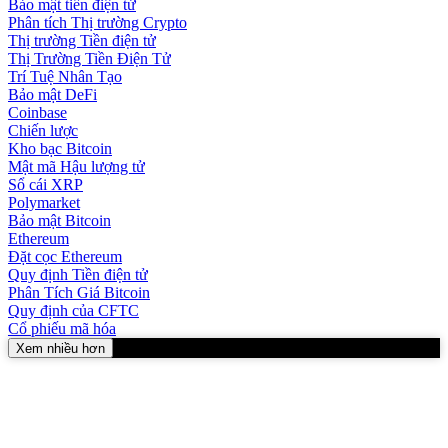
Bảo mật tiền điện tử
Phân tích Thị trường Crypto
Thị trường Tiền điện tử
Thị Trường Tiền Điện Tử
Trí Tuệ Nhân Tạo
Bảo mật DeFi
Coinbase
Chiến lược
Kho bạc Bitcoin
Mật mã Hậu lượng tử
Sổ cái XRP
Polymarket
Bảo mật Bitcoin
Ethereum
Đặt cọc Ethereum
Quy định Tiền điện tử
Phân Tích Giá Bitcoin
Quy định của CFTC
Cổ phiếu mã hóa
Xem nhiều hơn