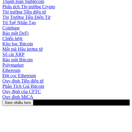
Thanh toán Stablecoin
Phân tích Thị trường Crypto
Thị trường Tiền điện tử
Thị Trường Tiền Điện Tử
Trí Tuệ Nhân Tạo
Coinbase
Bảo mật DeFi
Chiến lược
Kho bạc Bitcoin
Mật mã Hậu lượng tử
Sổ cái XRP
Bảo mật Bitcoin
Polymarket
Ethereum
Đặt cọc Ethereum
Quy định Tiền điện tử
Phân Tích Giá Bitcoin
Quy định của CFTC
Quy định MiCA
Xem nhiều hơn