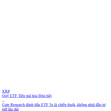
XRP
Quỹ ETF Tiền mã hóa Đòn bẩy
...
G
a
t
e
R
e
s
e
a
r
c
h
đ
á
n
h
d
ấ
u
E
T
F
5
x
l
à
c
h
i
ế
n
t
h
u
ậ
t
,
k
h
ô
n
g
p
h
ả
i
đ
ầ
u
t
ư
g
i
ữ
l
â
u
d
à
i