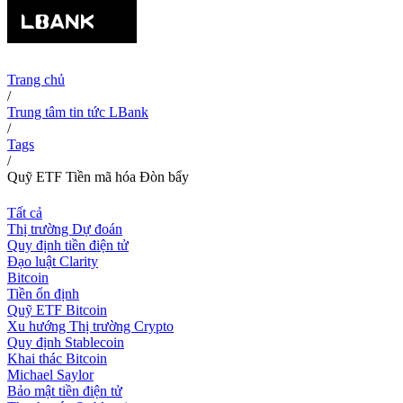
Trang chủ
/
Trung tâm tin tức LBank
/
Tags
/
Quỹ ETF Tiền mã hóa Đòn bẩy
Tất cả
Thị trường Dự đoán
Quy định tiền điện tử
Đạo luật Clarity
Bitcoin
Tiền ổn định
Quỹ ETF Bitcoin
Xu hướng Thị trường Crypto
Quy định Stablecoin
Khai thác Bitcoin
Michael Saylor
Bảo mật tiền điện tử