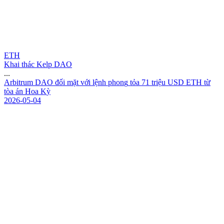
ETH
Khai thác Kelp DAO
...
A
r
b
i
t
r
u
m
D
A
O
đ
ố
i
m
ặ
t
v
ớ
i
l
ệ
n
h
p
h
o
n
g
t
ỏ
a
7
1
t
r
i
ệ
u
U
S
D
E
T
H
t
ừ
t
ò
a
á
n
H
o
a
K
ỳ
2026-05-04