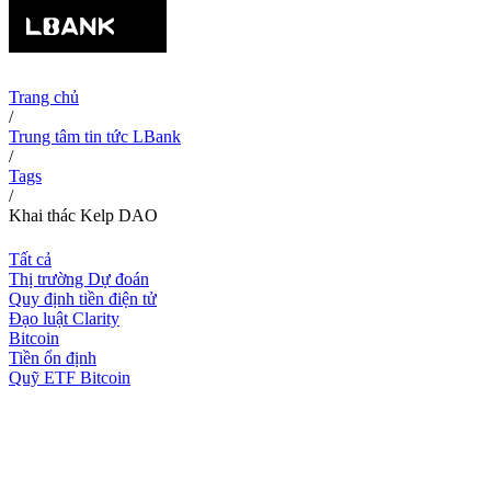
Trang chủ
/
Trung tâm tin tức LBank
/
Tags
/
Khai thác Kelp DAO
Tất cả
Thị trường Dự đoán
Quy định tiền điện tử
Đạo luật Clarity
Bitcoin
Tiền ổn định
Quỹ ETF Bitcoin