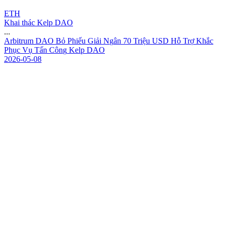
ETH
Khai thác Kelp DAO
...
A
r
b
i
t
r
u
m
D
A
O
B
ỏ
P
h
i
ế
u
G
i
ả
i
N
g
â
n
7
0
T
r
i
ệ
u
U
S
D
H
ỗ
T
r
ợ
K
h
ắ
c
P
h
ụ
c
V
ụ
T
ấ
n
C
ô
n
g
K
e
l
p
D
A
O
2026-05-08