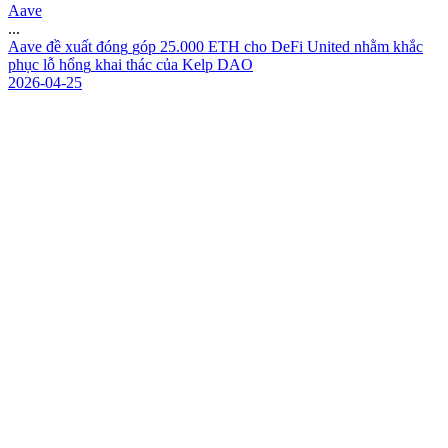
Aave
...
A
a
v
e
đ
ề
x
u
ấ
t
đ
ó
n
g
g
ó
p
2
5
.
0
0
0
E
T
H
c
h
o
D
e
F
i
U
n
i
t
e
d
n
h
ằ
m
k
h
ắ
c
p
h
ụ
c
l
ỗ
h
ổ
n
g
k
h
a
i
t
h
á
c
c
ủ
a
K
e
l
p
D
A
O
2026-04-25