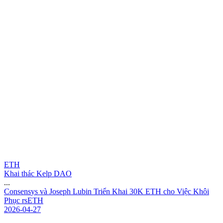
ETH
Khai thác Kelp DAO
...
C
o
n
s
e
n
s
y
s
v
à
J
o
s
e
p
h
L
u
b
i
n
T
r
i
ể
n
K
h
a
i
3
0
K
E
T
H
c
h
o
V
i
ệ
c
K
h
ô
i
P
h
ụ
c
r
s
E
T
H
2026-04-27