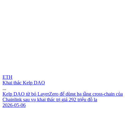
ETH
Khai thác Kelp DAO
...
K
e
l
p
D
A
O
t
ừ
b
ỏ
L
a
y
e
r
Z
e
r
o
đ
ể
d
ù
n
g
h
ạ
t
ầ
n
g
c
r
o
s
s
-
c
h
a
i
n
c
ủ
a
C
h
a
i
n
l
i
n
k
s
a
u
v
ụ
k
h
a
i
t
h
á
c
t
r
ị
g
i
á
2
9
2
t
r
i
ệ
u
đ
ô
l
a
2026-05-06