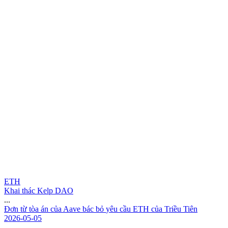
ETH
Khai thác Kelp DAO
...
Đ
ơ
n
t
ừ
t
ò
a
á
n
c
ủ
a
A
a
v
e
b
á
c
b
ỏ
y
ê
u
c
ầ
u
E
T
H
c
ủ
a
T
r
i
ề
u
T
i
ê
n
2026-05-05