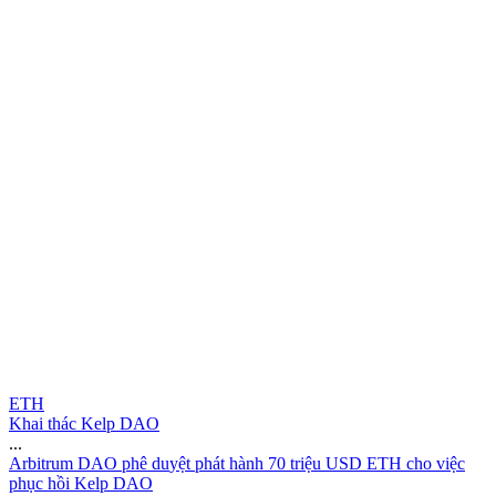
ETH
Khai thác Kelp DAO
...
A
r
b
i
t
r
u
m
D
A
O
p
h
ê
d
u
y
ệ
t
p
h
á
t
h
à
n
h
7
0
t
r
i
ệ
u
U
S
D
E
T
H
c
h
o
v
i
ệ
c
p
h
ụ
c
h
ồ
i
K
e
l
p
D
A
O