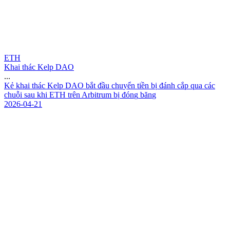
ETH
Khai thác Kelp DAO
...
K
ẻ
k
h
a
i
t
h
á
c
K
e
l
p
D
A
O
b
ắ
t
đ
ầ
u
c
h
u
y
ể
n
t
i
ề
n
b
ị
đ
á
n
h
c
ắ
p
q
u
a
c
á
c
c
h
u
ỗ
i
s
a
u
k
h
i
E
T
H
t
r
ê
n
A
r
b
i
t
r
u
m
b
ị
đ
ó
n
g
b
ă
n
g
2026-04-21