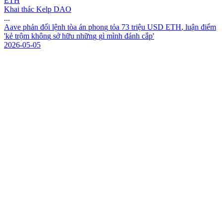
ETH
Khai thác Kelp DAO
...
A
a
v
e
p
h
ả
n
đ
ố
i
l
ệ
n
h
t
ò
a
á
n
p
h
o
n
g
t
ỏ
a
7
3
t
r
i
ệ
u
U
S
D
E
T
H
,
l
u
ậ
n
đ
i
ể
m
'
k
ẻ
t
r
ộ
m
k
h
ô
n
g
s
ở
h
ữ
u
n
h
ữ
n
g
g
ì
m
ì
n
h
đ
á
n
h
c
ắ
p
'
2026-05-05