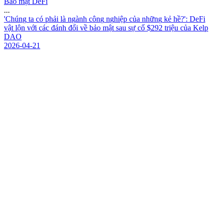
Bảo mật DeFi
...
'
C
h
ú
n
g
t
a
c
ó
p
h
ả
i
l
à
n
g
à
n
h
c
ô
n
g
n
g
h
i
ệ
p
c
ủ
a
n
h
ữ
n
g
k
ẻ
h
ề
?
'
:
D
e
F
i
v
ậ
t
l
ộ
n
v
ớ
i
c
á
c
đ
á
n
h
đ
ổ
i
v
ề
b
ả
o
m
ậ
t
s
a
u
s
ự
c
ố
$
2
9
2
t
r
i
ệ
u
c
ủ
a
K
e
l
p
D
A
O
2026-04-21