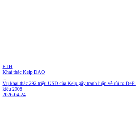
ETH
Khai thác Kelp DAO
...
V
ụ
k
h
a
i
t
h
á
c
2
9
2
t
r
i
ệ
u
U
S
D
c
ủ
a
K
e
l
p
g
â
y
t
r
a
n
h
l
u
ậ
n
v
ề
r
ủ
i
r
o
D
e
F
i
k
i
ể
u
2
0
0
8
2026-04-24