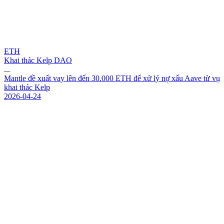
ETH
Khai thác Kelp DAO
...
M
a
n
t
l
e
đ
ề
x
u
ấ
t
v
a
y
l
ê
n
đ
ế
n
3
0
.
0
0
0
E
T
H
đ
ể
x
ử
l
ý
n
ợ
x
ấ
u
A
a
v
e
t
ừ
v
ụ
k
h
a
i
t
h
á
c
K
e
l
p
2026-04-24