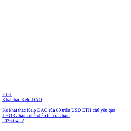
ETH
Khai thác Kelp DAO
...
K
ẻ
k
h
a
i
t
h
á
c
K
e
l
p
D
A
O
r
ử
a
8
0
t
r
i
ệ
u
U
S
D
E
T
H
c
h
ủ
y
ế
u
q
u
a
T
H
O
R
C
h
a
i
n
:
n
h
à
p
h
â
n
t
í
c
h
o
n
c
h
a
i
n
2026-04-22