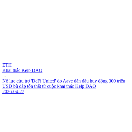
ETH
Khai thác Kelp DAO
...
N
ỗ
l
ự
c
c
ứ
u
t
r
ợ
'
D
e
F
i
U
n
i
t
e
d
'
d
o
A
a
v
e
d
ẫ
n
đ
ầ
u
h
u
y
đ
ộ
n
g
3
0
0
t
r
i
ệ
u
U
S
D
b
ù
đ
ắ
p
t
ổ
n
t
h
ấ
t
t
ừ
c
u
ộ
c
k
h
a
i
t
h
á
c
K
e
l
p
D
A
O
2026-04-27