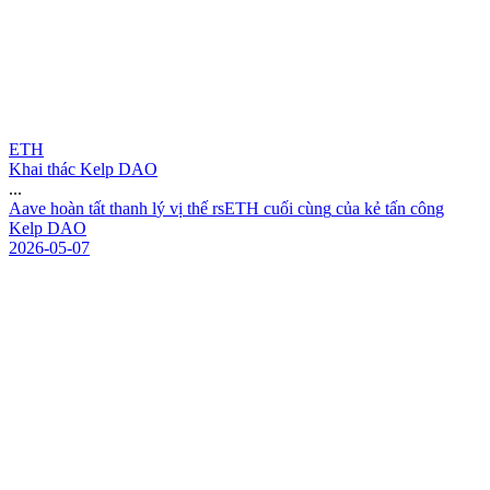
ETH
Khai thác Kelp DAO
...
A
a
v
e
h
o
à
n
t
ấ
t
t
h
a
n
h
l
ý
v
ị
t
h
ế
r
s
E
T
H
c
u
ố
i
c
ù
n
g
c
ủ
a
k
ẻ
t
ấ
n
c
ô
n
g
K
e
l
p
D
A
O
2026-05-07