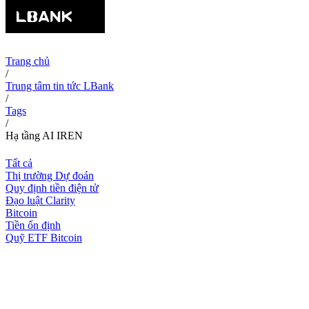
Trang chủ
/
Trung tâm tin tức LBank
/
Tags
/
Hạ tầng AI IREN
Tất cả
Thị trường Dự đoán
Quy định tiền điện tử
Đạo luật Clarity
Bitcoin
Tiền ổn định
Quỹ ETF Bitcoin