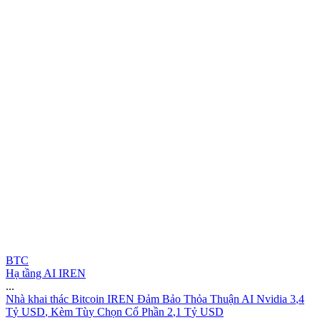
BTC
Hạ tầng AI IREN
...
N
h
à
k
h
a
i
t
h
á
c
B
i
t
c
o
i
n
I
R
E
N
Đ
ả
m
B
ả
o
T
h
ỏ
a
T
h
u
ậ
n
A
I
N
v
i
d
i
a
3
,
4
T
ỷ
U
S
D
,
K
è
m
T
ù
y
C
h
ọ
n
C
ổ
P
h
ầ
n
2
,
1
T
ỷ
U
S
D