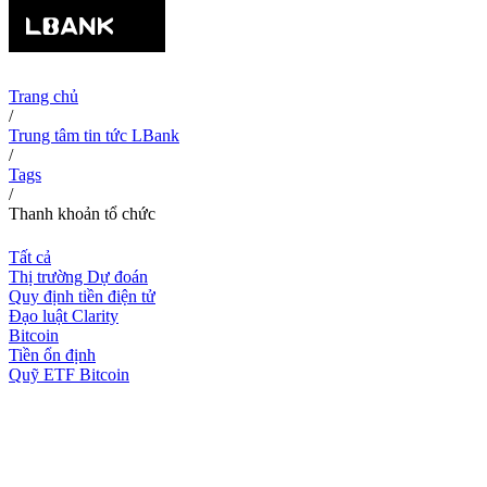
Trang chủ
/
Trung tâm tin tức LBank
/
Tags
/
Thanh khoản tổ chức
Tất cả
Thị trường Dự đoán
Quy định tiền điện tử
Đạo luật Clarity
Bitcoin
Tiền ổn định
Quỹ ETF Bitcoin