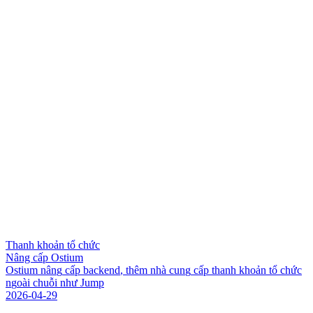
Thanh khoản tổ chức
Nâng cấp Ostium
O
s
t
i
u
m
n
â
n
g
c
ấ
p
b
a
c
k
e
n
d
,
t
h
ê
m
n
h
à
c
u
n
g
c
ấ
p
t
h
a
n
h
k
h
o
ả
n
t
ổ
c
h
ứ
c
n
g
o
à
i
c
h
u
ỗ
i
n
h
ư
J
u
m
p
2026-04-29