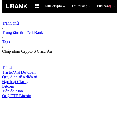
Mua crypto
Thị trường
Futures
Trang chủ
/
Trung tâm tin tức LBank
/
Tags
/
Chấp nhận Crypto ở Châu Âu
Tất cả
Thị trường Dự đoán
Quy định tiền điện tử
Đạo luật Clarity
Bitcoin
Tiền ổn định
Quỹ ETF Bitcoin