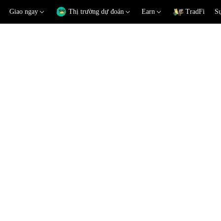
Giao ngay
Thị trường dự đoán
Earn
TradFi
Sự