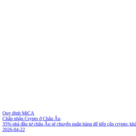
Quy định MiCA
Chấp nhận Crypto ở Châu Âu
3
5
%
n
h
à
đ
ầ
u
t
ư
c
h
â
u
Â
u
s
ẽ
c
h
u
y
ể
n
n
g
â
n
h
à
n
g
đ
ể
t
i
ế
p
c
ậ
n
c
r
y
p
t
o
:
k
h
2026-04-22