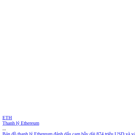
ETH
Thanh lý Ethereum
...
B
ả
n
đ
ồ
t
h
a
n
h
l
ý
E
t
h
e
r
e
u
m
đ
á
n
h
d
ấ
u
c
ạ
m
b
ẫ
y
d
à
i
8
7
4
t
r
i
ệ
u
U
S
D
v
à
v