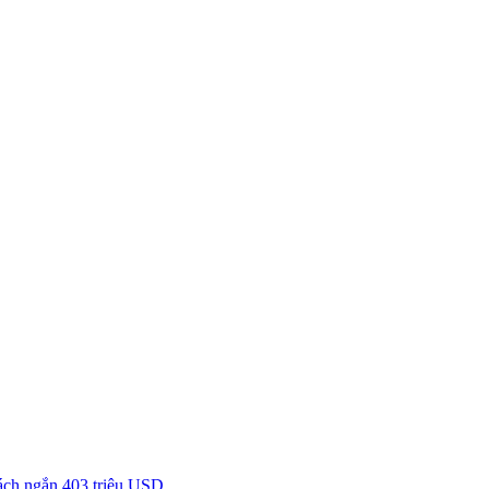
á
c
h
n
g
ắ
n
4
0
3
t
r
i
ệ
u
U
S
D