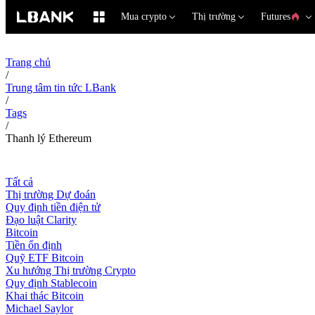
Mua crypto
Thị trường
Futures
Trang chủ
/
Trung tâm tin tức LBank
/
Tags
/
Thanh lý Ethereum
Tất cả
Thị trường Dự đoán
Quy định tiền điện tử
Đạo luật Clarity
Bitcoin
Tiền ổn định
Quỹ ETF Bitcoin
Xu hướng Thị trường Crypto
Quy định Stablecoin
Khai thác Bitcoin
Michael Saylor