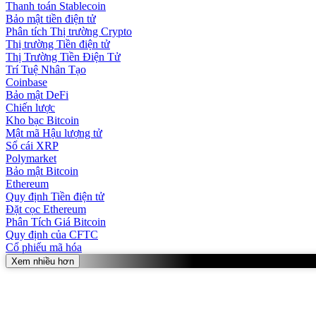
Thanh toán Stablecoin
Bảo mật tiền điện tử
Phân tích Thị trường Crypto
Thị trường Tiền điện tử
Thị Trường Tiền Điện Tử
Trí Tuệ Nhân Tạo
Coinbase
Bảo mật DeFi
Chiến lược
Kho bạc Bitcoin
Mật mã Hậu lượng tử
Sổ cái XRP
Polymarket
Bảo mật Bitcoin
Ethereum
Quy định Tiền điện tử
Đặt cọc Ethereum
Phân Tích Giá Bitcoin
Quy định của CFTC
Cổ phiếu mã hóa
Xem nhiều hơn