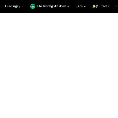
Giao ngay
Thị trường dự đoán
Earn
TradFi
Sự