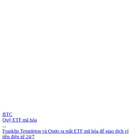
BTC
Quỹ ETF mã hóa
...
F
r
a
n
k
l
i
n
T
e
m
p
l
e
t
o
n
v
à
O
n
d
o
r
a
m
ắ
t
E
T
F
m
ã
h
ó
a
đ
ể
g
i
a
o
d
ị
c
h
v
í
t
i
ề
n
đ
i
ệ
n
t
ử
2
4
/
7