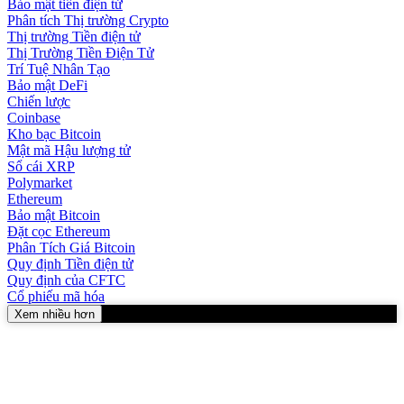
Bảo mật tiền điện tử
Phân tích Thị trường Crypto
Thị trường Tiền điện tử
Thị Trường Tiền Điện Tử
Trí Tuệ Nhân Tạo
Bảo mật DeFi
Chiến lược
Coinbase
Kho bạc Bitcoin
Mật mã Hậu lượng tử
Sổ cái XRP
Polymarket
Ethereum
Bảo mật Bitcoin
Đặt cọc Ethereum
Phân Tích Giá Bitcoin
Quy định Tiền điện tử
Quy định của CFTC
Cổ phiếu mã hóa
Xem nhiều hơn