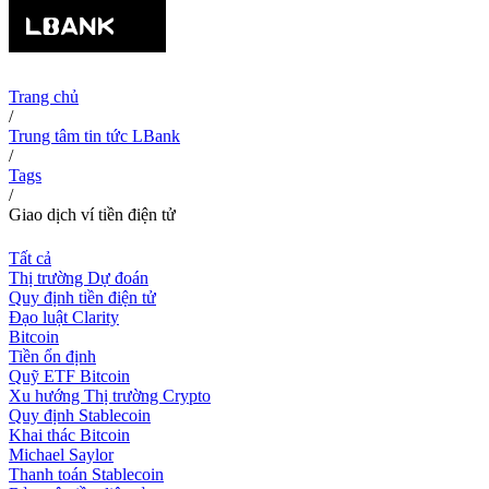
Trang chủ
/
Trung tâm tin tức LBank
/
Tags
/
Giao dịch ví tiền điện tử
Tất cả
Thị trường Dự đoán
Quy định tiền điện tử
Đạo luật Clarity
Bitcoin
Tiền ổn định
Quỹ ETF Bitcoin
Xu hướng Thị trường Crypto
Quy định Stablecoin
Khai thác Bitcoin
Michael Saylor
Thanh toán Stablecoin