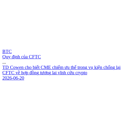
BTC
Quy định của CFTC
...
T
D
C
o
w
e
n
c
h
o
b
i
ế
t
C
M
E
c
h
i
ế
m
ư
u
t
h
ế
t
r
o
n
g
v
ụ
k
i
ệ
n
c
h
ố
n
g
l
ạ
i
C
F
T
C
v
ề
h
ợ
p
đ
ồ
n
g
t
ư
ơ
n
g
l
a
i
v
ĩ
n
h
c
ử
u
c
r
y
p
t
o
2026-06-20