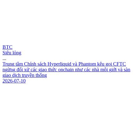
BTC
Siêu lỏng
...
T
r
u
n
g
t
â
m
C
h
í
n
h
s
á
c
h
H
y
p
e
r
l
i
q
u
i
d
v
à
P
h
a
n
t
o
m
k
ê
u
g
ọ
i
C
F
T
C
n
g
ừ
n
g
đ
ố
i
x
ử
c
á
c
g
i
a
o
t
h
ứ
c
o
n
c
h
a
i
n
n
h
ư
c
á
c
n
h
à
m
ô
i
g
i
ớ
i
v
à
s
à
n
g
i
a
o
d
ị
c
h
t
r
u
y
ề
n
t
h
ố
n
g
2026-07-10