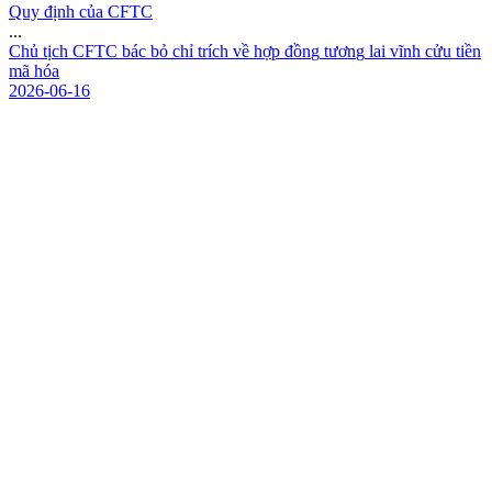
Quy định của CFTC
...
C
h
ủ
t
ị
c
h
C
F
T
C
b
á
c
b
ỏ
c
h
ỉ
t
r
í
c
h
v
ề
h
ợ
p
đ
ồ
n
g
t
ư
ơ
n
g
l
a
i
v
ĩ
n
h
c
ử
u
t
i
ề
n
m
ã
h
ó
a
2026-06-16