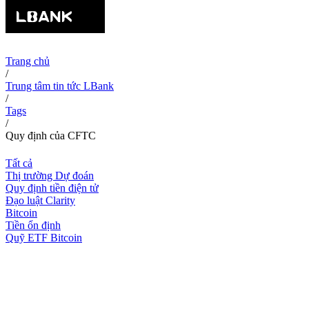
Trang chủ
/
Trung tâm tin tức LBank
/
Tags
/
Quy định của CFTC
Tất cả
Thị trường Dự đoán
Quy định tiền điện tử
Đạo luật Clarity
Bitcoin
Tiền ổn định
Quỹ ETF Bitcoin