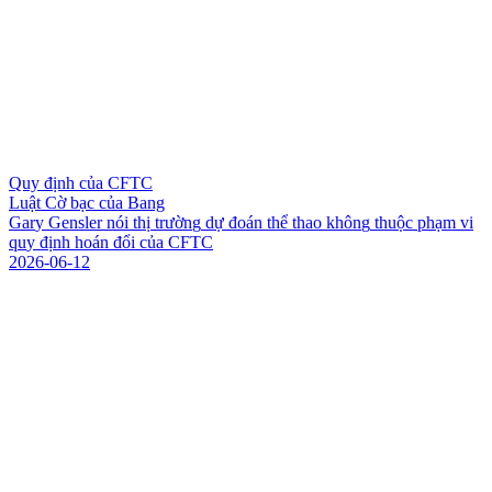
Quy định của CFTC
Luật Cờ bạc của Bang
G
a
r
y
G
e
n
s
l
e
r
n
ó
i
t
h
ị
t
r
ư
ờ
n
g
d
ự
đ
o
á
n
t
h
ể
t
h
a
o
k
h
ô
n
g
t
h
u
ộ
c
p
h
ạ
m
v
i
q
u
y
đ
ị
n
h
h
o
á
n
đ
ổ
i
c
ủ
a
C
F
T
C
2026-06-12