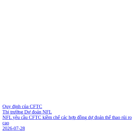
Quy định của CFTC
Thị trường Dự đoán NFL
N
F
L
y
ê
u
c
ầ
u
C
F
T
C
k
i
ề
m
c
h
ế
c
á
c
h
ợ
p
đ
ồ
n
g
d
ự
đ
o
á
n
t
h
ể
t
h
a
o
r
ủ
i
r
o
c
a
o
2026-07-28