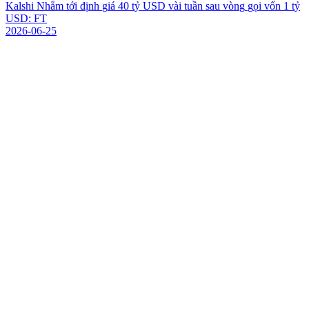
K
a
l
s
h
i
N
h
ắ
m
t
ớ
i
đ
ị
n
h
g
i
á
4
0
t
ỷ
U
S
D
v
à
i
t
u
ầ
n
s
a
u
v
ò
n
g
g
ọ
i
v
ố
n
1
t
ỷ
U
S
D
:
F
T
2026-06-25