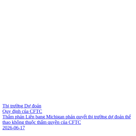
Thị trường Dự đoán
Quy định của CFTC
T
h
ẩ
m
p
h
á
n
L
i
ê
n
b
a
n
g
M
i
c
h
i
g
a
n
p
h
á
n
q
u
y
ế
t
t
h
ị
t
r
ư
ờ
n
g
d
ự
đ
o
á
n
t
h
ể
t
h
a
o
k
h
ô
n
g
t
h
u
ộ
c
t
h
ẩ
m
q
u
y
ề
n
c
ủ
a
C
F
T
C
2026-06-17