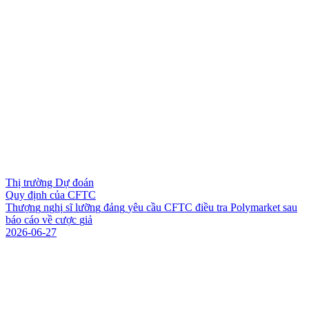
Thị trường Dự đoán
Quy định của CFTC
T
h
ư
ợ
n
g
n
g
h
ị
s
ĩ
l
ư
ỡ
n
g
đ
ả
n
g
y
ê
u
c
ầ
u
C
F
T
C
đ
i
ề
u
t
r
a
P
o
l
y
m
a
r
k
e
t
s
a
u
b
á
o
c
á
o
v
ề
c
ư
ợ
c
g
i
ả
2026-06-27