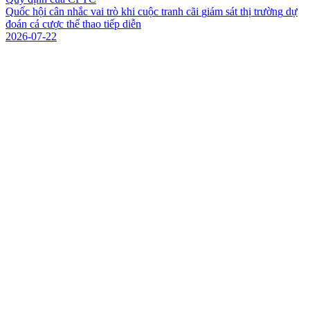
Q
u
ố
c
h
ộ
i
c
â
n
n
h
ắ
c
v
a
i
t
r
ò
k
h
i
c
u
ộ
c
t
r
a
n
h
c
ã
i
g
i
á
m
s
á
t
t
h
ị
t
r
ư
ờ
n
g
d
ự
đ
o
á
n
c
á
c
ư
ợ
c
t
h
ể
t
h
a
o
t
i
ế
p
d
i
ễ
n
2026-07-22