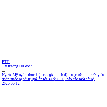
ETH
Thị trường Dự đoán
...
N
g
ư
ờ
i
M
ỹ
n
g
ầ
m
t
h
ự
c
h
i
ệ
n
c
á
c
g
i
a
o
d
ị
c
h
đ
ặ
t
c
ư
ợ
c
t
r
ê
n
t
h
ị
t
r
ư
ờ
n
g
d
ự
đ
o
á
n
n
ư
ớ
c
n
g
o
à
i
t
r
ị
g
i
á
l
ê
n
t
ớ
i
3
4
t
ỷ
U
S
D
,
b
á
o
c
á
o
m
ớ
i
t
i
ế
t
l
ộ
.
2026-06-12