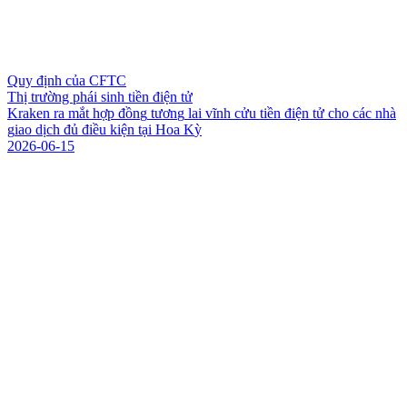
Quy định của CFTC
Thị trường phái sinh tiền điện tử
K
r
a
k
e
n
r
a
m
ắ
t
h
ợ
p
đ
ồ
n
g
t
ư
ơ
n
g
l
a
i
v
ĩ
n
h
c
ử
u
t
i
ề
n
đ
i
ệ
n
t
ử
c
h
o
c
á
c
n
h
à
g
i
a
o
d
ị
c
h
đ
ủ
đ
i
ề
u
k
i
ệ
n
t
ạ
i
H
o
a
K
ỳ
2026-06-15