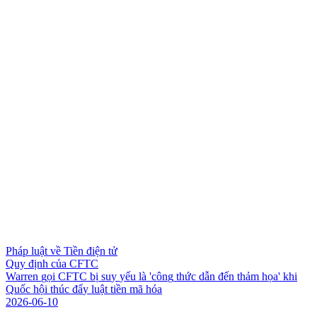
Pháp luật về Tiền điện tử
Quy định của CFTC
W
a
r
r
e
n
g
ọ
i
C
F
T
C
b
ị
s
u
y
y
ế
u
l
à
'
c
ô
n
g
t
h
ứ
c
d
ẫ
n
đ
ế
n
t
h
ả
m
h
ọ
a
'
k
h
i
Q
u
ố
c
h
ộ
i
t
h
ú
c
đ
ẩ
y
l
u
ậ
t
t
i
ề
n
m
ã
h
ó
a
2026-06-10