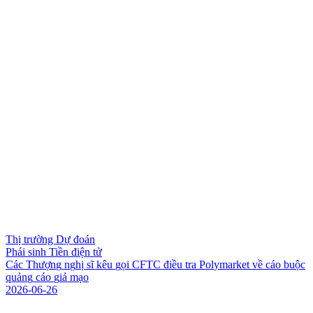
Thị trường Dự đoán
Phái sinh Tiền điện tử
C
á
c
T
h
ư
ợ
n
g
n
g
h
ị
s
ĩ
k
ê
u
g
ọ
i
C
F
T
C
đ
i
ề
u
t
r
a
P
o
l
y
m
a
r
k
e
t
v
ề
c
á
o
b
u
ộ
c
q
u
ả
n
g
c
á
o
g
i
ả
m
ạ
o
2026-06-26