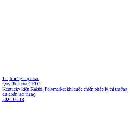
Thị trường Dự đoán
Quy định của CFTC
K
e
n
t
u
c
k
y
k
i
ệ
n
K
a
l
s
h
i
,
P
o
l
y
m
a
r
k
e
t
k
h
i
c
u
ộ
c
c
h
i
ế
n
p
h
á
p
l
ý
t
h
ị
t
r
ư
ờ
n
g
d
ự
đ
o
á
n
l
e
o
t
h
a
n
g
2026-06-18