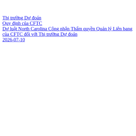
Thị trường Dự đoán
Quy định của CFTC
D
ự
l
u
ậ
t
N
o
r
t
h
C
a
r
o
l
i
n
a
C
ô
n
g
n
h
ậ
n
T
h
ẩ
m
q
u
y
ề
n
Q
u
ả
n
l
ý
L
i
ê
n
b
a
n
g
c
ủ
a
C
F
T
C
đ
ố
i
v
ớ
i
T
h
ị
t
r
ư
ờ
n
g
D
ự
đ
o
á
n
2026-07-10