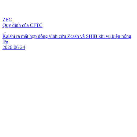
ZEC
Quy định của CFTC
...
K
a
l
s
h
i
r
a
m
ắ
t
h
ợ
p
đ
ồ
n
g
v
ĩ
n
h
c
ử
u
Z
c
a
s
h
v
à
S
H
I
B
k
h
i
v
ụ
k
i
ệ
n
n
ó
n
g
l
ê
n
2026-06-24