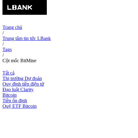
Trang chủ
/
Trung tâm tin tức LBank
/
Tags
/
Cột mốc BitMine
Tất cả
Thị trường Dự đoán
Quy định tiền điện tử
Đạo luật Clarity
Bitcoin
Tiền ổn định
Quỹ ETF Bitcoin