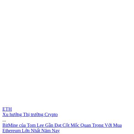
ETH
Xu hướng Thị trường Crypto
...
B
i
t
M
i
n
e
c
ủ
a
T
o
m
L
e
e
G
ầ
n
Đ
ạ
t
C
ộ
t
M
ố
c
Q
u
a
n
T
r
ọ
n
g
V
ớ
i
M
u
a
E
t
h
e
r
e
u
m
L
ớ
n
N
h
ấ
t
N
ă
m
N
a
y