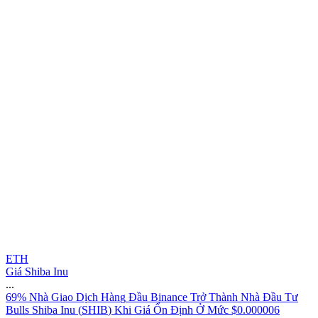
ETH
Giá Shiba Inu
...
6
9
%
N
h
à
G
i
a
o
D
ị
c
h
H
à
n
g
Đ
ầ
u
B
i
n
a
n
c
e
T
r
ở
T
h
à
n
h
N
h
à
Đ
ầ
u
T
ư
B
u
l
l
s
S
h
i
b
a
I
n
u
(
S
H
I
B
)
K
h
i
G
i
á
Ổ
n
Đ
ị
n
h
Ở
M
ứ
c
$
0
.
0
0
0
0
0
6