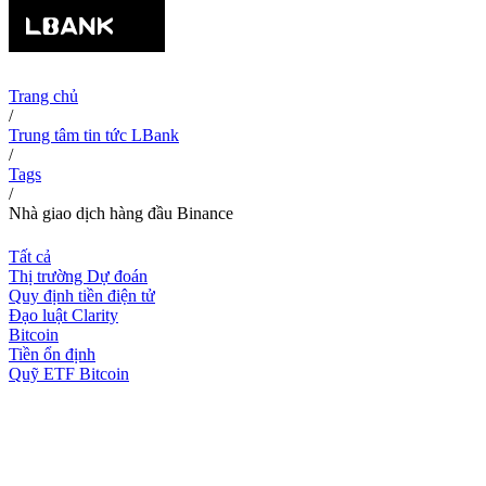
Trang chủ
/
Trung tâm tin tức LBank
/
Tags
/
Nhà giao dịch hàng đầu Binance
Tất cả
Thị trường Dự đoán
Quy định tiền điện tử
Đạo luật Clarity
Bitcoin
Tiền ổn định
Quỹ ETF Bitcoin