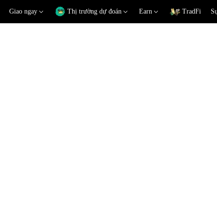
Giao ngay
Thị trường dự đoán
Earn
TradFi
Sự