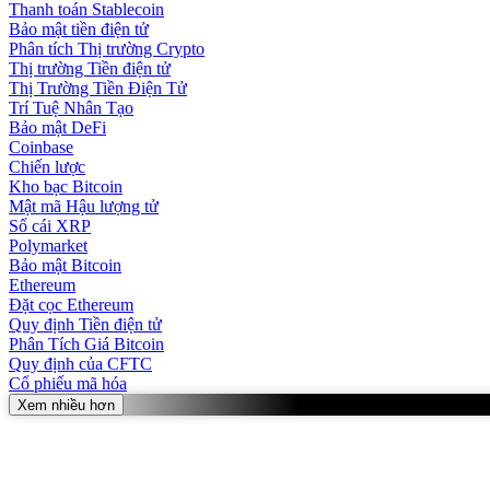
Thanh toán Stablecoin
Bảo mật tiền điện tử
Phân tích Thị trường Crypto
Thị trường Tiền điện tử
Thị Trường Tiền Điện Tử
Trí Tuệ Nhân Tạo
Bảo mật DeFi
Coinbase
Chiến lược
Kho bạc Bitcoin
Mật mã Hậu lượng tử
Sổ cái XRP
Polymarket
Bảo mật Bitcoin
Ethereum
Đặt cọc Ethereum
Quy định Tiền điện tử
Phân Tích Giá Bitcoin
Quy định của CFTC
Cổ phiếu mã hóa
Xem nhiều hơn