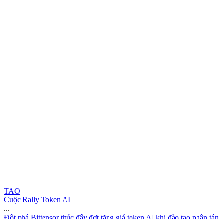
TAO
Cuộc Rally Token AI
...
Đ
ộ
t
p
h
á
B
i
t
t
e
n
s
o
r
t
h
ú
c
đ
ẩ
y
đ
ợ
t
t
ă
n
g
g
i
á
t
o
k
e
n
A
I
k
h
i
đ
à
o
t
ạ
o
p
h
â
n
t
á
n