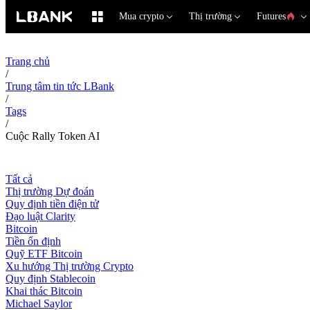
Mua crypto
Thị trường
Futures
Trang chủ
/
Trung tâm tin tức LBank
/
Tags
/
Cuộc Rally Token AI
Tất cả
Thị trường Dự đoán
Quy định tiền điện tử
Đạo luật Clarity
Bitcoin
Tiền ổn định
Quỹ ETF Bitcoin
Xu hướng Thị trường Crypto
Quy định Stablecoin
Khai thác Bitcoin
Michael Saylor