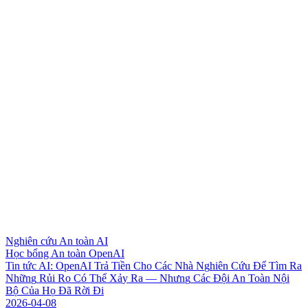
Nghiên cứu An toàn AI
Học bổng An toàn OpenAI
T
i
n
t
ứ
c
A
I
:
O
p
e
n
A
I
T
r
ả
T
i
ề
n
C
h
o
C
á
c
N
h
à
N
g
h
i
ê
n
C
ứ
u
Đ
ể
T
ì
m
R
a
N
h
ữ
n
g
R
ủ
i
R
o
C
ó
T
h
ể
X
ả
y
R
a
—
N
h
ư
n
g
C
á
c
Đ
ộ
i
A
n
T
o
à
n
N
ộ
i
B
ộ
C
ủ
a
H
ọ
Đ
ã
R
ờ
i
Đ
i
2026-04-08