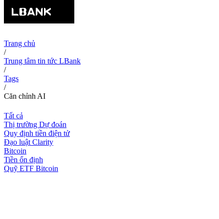
Trang chủ
/
Trung tâm tin tức LBank
/
Tags
/
Căn chỉnh AI
Tất cả
Thị trường Dự đoán
Quy định tiền điện tử
Đạo luật Clarity
Bitcoin
Tiền ổn định
Quỹ ETF Bitcoin