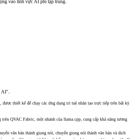
ng vào lĩnh vực AI phi tập trung.
 AI".
c thiết kế để chạy các ứng dụng trí tuệ nhân tạo trực tiếp trên bất kỳ
g trên QVAC Fabric, một nhánh của llama.cpp, cung cấp khả năng tương
chuyển văn bản thành giọng nói, chuyển giọng nói thành văn bản và dịch