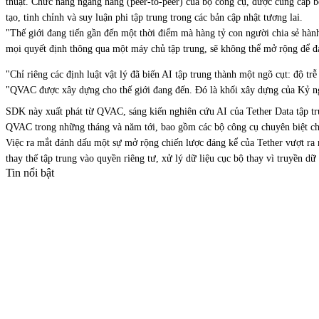
thuật. Chức năng ngang hàng (peer-to-peer) của bộ công cụ, được cung cấp 
tạo, tinh chỉnh và suy luận phi tập trung trong các bản cập nhật tương lai.
"Thế giới đang tiến gần đến một thời điểm mà hàng tỷ con người chia sẻ hàn
mọi quyết định thông qua một máy chủ tập trung, sẽ không thể mở rộng để đ
"Chỉ riêng các định luật vật lý đã biến AI tập trung thành một ngõ cụt: độ t
"QVAC được xây dựng cho thế giới đang đến. Đó là khối xây dựng của Kỷ n
SDK này xuất phát từ
QVAC, sáng kiến nghiên cứu AI của Tether Data
tập tr
QVAC trong những tháng và năm tới, bao gồm các bộ công cụ chuyên biệt cho
Việc ra mắt đánh dấu một sự mở rộng chiến lược đáng kể của Tether vượt ra n
thay thế tập trung vào quyền riêng tư, xử lý dữ liệu cục bộ thay vì truyền d
Tin nổi bật