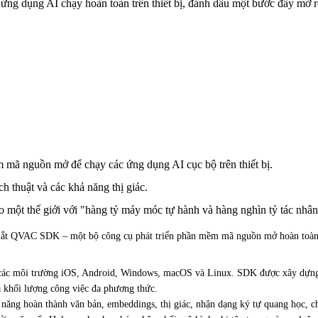
ứng dụng AI chạy hoàn toàn trên thiết bị, đánh dấu một bước đẩy mở rộ
mã nguồn mở để chạy các ứng dụng AI cục bộ trên thiết bị.
ch thuật và các khả năng thị giác.
 một thế giới với "hàng tỷ máy móc tự hành và hàng nghìn tỷ tác nhân
ắt
QVAC SDK – một bộ công cụ phát triển phần mềm mã nguồn mở hoàn toàn, đượ
ên các môi trường iOS, Android, Windows, macOS và Linux. SDK được xây dựn
à khối lượng công việc đa phương thức.
ả năng hoàn thành văn bản, embeddings, thị giác, nhận dạng ký tự quang học, 