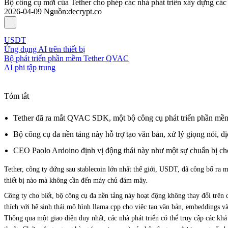
Bộ công cụ mới của Tether cho phép các nhà phát triển xây dựng các 
2026-04-09
Nguồn
:
decrypt.co
USDT
Ứng dụng AI trên thiết bị
Bộ phát triển phần mềm Tether QVAC
AI phi tập trung
Tóm tắt
Tether đã ra mắt QVAC SDK, một bộ công cụ phát triển phần mềm 
Bộ công cụ đa nền tảng này hỗ trợ tạo văn bản, xử lý giọng nói, dị
CEO Paolo Ardoino định vị động thái này như một sự chuẩn bị cho
Tether, công ty đứng sau stablecoin lớn nhất thế giới, USDT,
đã công bố ra m
thiết bị nào mà không cần đến máy chủ đám mây.
Công ty cho biết, bộ công cụ đa nền tảng này hoạt động không thay đổi tr
thích với hệ sinh thái mô hình llama.cpp cho việc tạo văn bản, embeddings v
Thông qua một giao diện duy nhất, các nhà phát triển có thể truy cập các kh