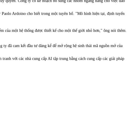
n ủy quyền. Công ty có kế hoạch bổ sung các nhóm ngang hàng cho việc đào
 Paolo Ardoino cho biết trong một tuyên bố. "Mô hình hiện tại, định tuyến
điểm của một hệ thống được thiết kế cho một thế giới nhỏ hơn," ông nói thêm.
ông ty đã cam kết đầu tư đáng kể để mở rộng hệ sinh thái mã nguồn mở của
h tranh với các nhà cung cấp AI tập trung bằng cách cung cấp các giải pháp