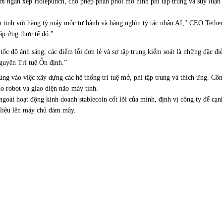
bởi ngăn xếp Holepunch, cho phép phân phối mô hình phi tập trung và suy luậ
h tinh với hàng tỷ máy móc tự hành và hàng nghìn tỷ tác nhân AI," CEO Tether
áp ứng thực tế đó."
rễ tốc độ ánh sáng, các điểm lỗi đơn lẻ và sự tập trung kiểm soát là những đặc 
guyên Trí tuệ Ổn định.”
ung vào việc xây dựng các hệ thống trí tuệ mở, phi tập trung và thích ứng. C
 robot và giao diện não-máy tính.
goài hoạt động kinh doanh stablecoin cốt lõi của mình, định vị công ty để cạn
ữ liệu lên máy chủ đám mây.