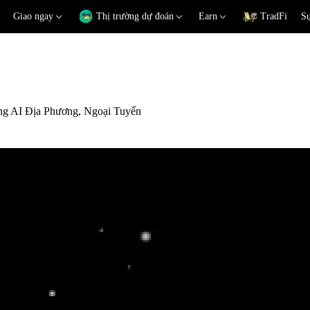
Giao ngay
Thị trường dự đoán
Earn
TradFi
Sự
g AI Địa Phương, Ngoại Tuyến