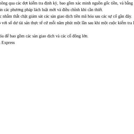
hông qua các đợt kiểm tra định kỳ, bao gồm xác minh nguồn gốc tiền, và bằng 
ặn các phương pháp lách luật mới và điều chỉnh khi cần thiết.
 nhằm thắt chặt giám sát các sàn giao dịch tiền mã hóa sau các sự cố gần đây.
ộ với số dư tài sản thực tế cứ mỗi năm phút một lần sau khi một cuộc kiểm tra
a để bao gồm các sàn giao dịch và các cổ đông lớn.
a Express