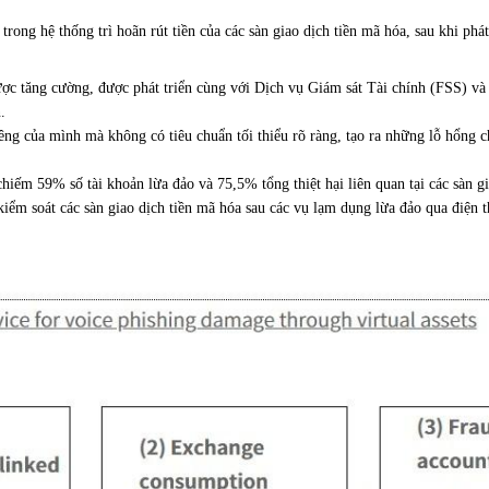
 trong hệ thống trì hoãn rút tiền của các sàn giao dịch tiền mã hóa, sau khi ph
c tăng cường, được phát triển cùng với Dịch vụ Giám sát Tài chính (FSS) và 
n.
 riêng của mình mà không có tiêu chuẩn tối thiểu rõ ràng, tạo ra những lỗ hổn
hiếm 59% số tài khoản lừa đảo và 75,5% tổng thiệt hại liên quan tại các sàn g
iểm soát các sàn giao dịch tiền mã hóa sau các vụ lạm dụng lừa đảo qua điện 