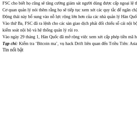
FSC cho biết họ cũng sẽ tăng cường giám sát người dùng được cấp ngoại lệ t
Cơ quan quản lý nói thêm rằng họ sẽ tiếp tục xem xét các quy tắc để ngăn ch
Động thái này bổ sung vào nỗ lực rộng lớn hơn của các nhà quản lý Hàn Quốc
Vào thứ Ba, FSC đã ra lệnh cho các sàn giao dịch phải đối chiếu sổ cái nội b
kiểm soát nội bộ và hệ thống quản lý rủi ro.
Vào ngày 29 tháng 1, Hàn Quốc đã mở rộng việc xem xét cấp phép tiền mã hó
Tạp chí:
Kiểm tra ‘Bitcoin ma’, vụ hack Drift liên quan đến Triều Tiên: Asi
Tin nổi bật