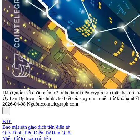
Hàn Quốc siết chặt miễn trừ trì hoãn rút tiền crypto sau thiệt hại do l
Ủy ban Dịch vụ Tài chính cho biết các quy định miễn trừ không nhất q
2026-04-08
Nguồn
:
cointelegraph.com
BTC
Bảo mật sàn giao dịch tiền điện tử
Quy Định Tiền Điện Tử Hàn Quốc
Miễn trừ trì hoãn rút tiền