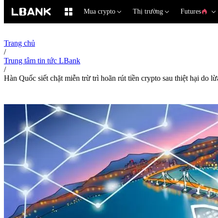
Mua crypto
Thị trường
Futures
Trang chủ
/
Trung tâm tin tức LBank
/
Hàn Quốc siết chặt miễn trừ trì hoãn rút tiền crypto sau thiệt hại do l