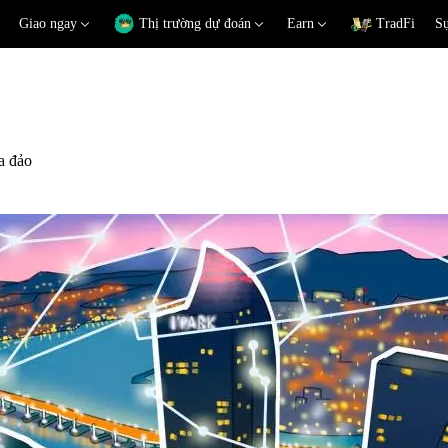
Giao ngay
Thị trường dự đoán
Earn
TradFi
Sự
ừa đảo