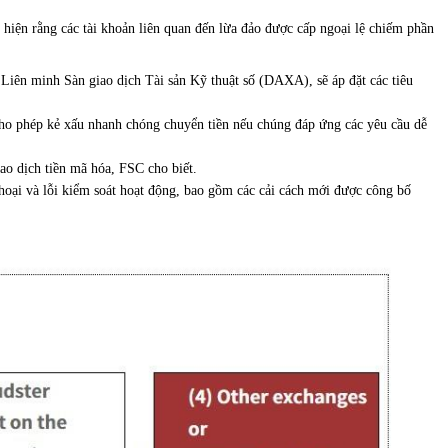
át hiện rằng các tài khoản liên quan đến lừa đảo được cấp ngoại lệ chiếm phần
Liên minh Sàn giao dịch Tài sản Kỹ thuật số (DAXA), sẽ áp đặt các tiêu
g cho phép kẻ xấu nhanh chóng chuyển tiền nếu chúng đáp ứng các yêu cầu dễ
iao dịch tiền mã hóa, FSC cho biết.
thoại và lỗi kiểm soát hoạt động, bao gồm các cải cách mới được công bố