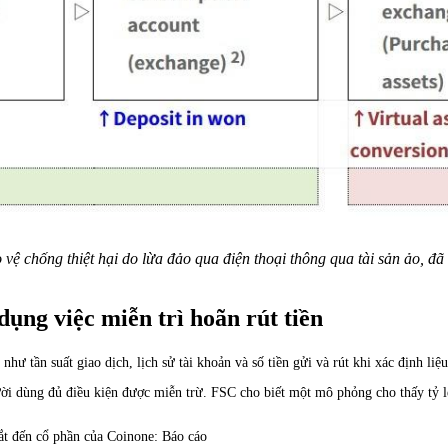
o vệ chống thiệt hại do lừa đảo qua điện thoại thông qua tài sản ảo, 
ụng việc miễn trì hoãn rút tiền
 như tần suất giao dịch, lịch sử tài khoản và số tiền gửi và rút khi xác định l
ười dùng đủ điều kiện được miễn trừ. FSC cho biết một mô phỏng cho thấy tỷ 
ắt đến cổ phần của Coinone: Báo cáo