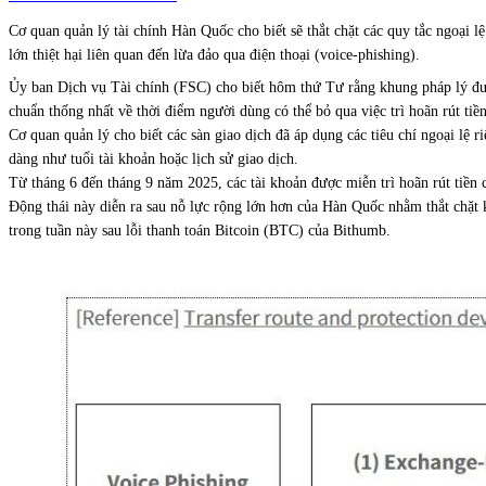
Cơ quan quản lý tài chính Hàn Quốc cho biết sẽ thắt chặt các quy tắc ngoại lệ
lớn thiệt hại liên quan đến lừa đảo qua điện thoại (voice-phishing).
Ủy ban Dịch vụ Tài chính (FSC) cho biết hôm thứ Tư rằng khung pháp lý đượ
chuẩn thống nhất về thời điểm người dùng có thể bỏ qua việc trì hoãn rút tiề
Cơ quan quản lý cho biết các sàn giao dịch đã áp dụng các tiêu chí ngoại lệ
dàng như tuổi tài khoản hoặc lịch sử giao dịch.
Từ tháng 6 đến tháng 9 năm 2025, các tài khoản được miễn trì hoãn rút tiền c
Động thái này diễn ra sau nỗ lực rộng lớn hơn của Hàn Quốc nhằm thắt chặt k
trong tuần này sau lỗi thanh toán Bitcoin (BTC) của Bithumb.