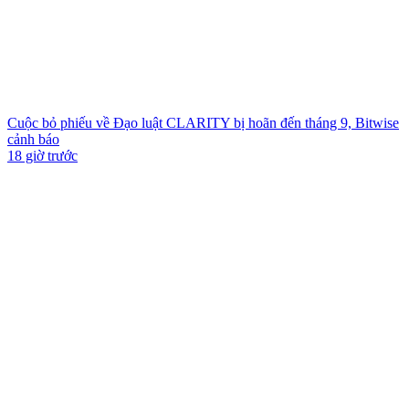
Cuộc bỏ phiếu về Đạo luật CLARITY bị hoãn đến tháng 9, Bitwise
cảnh báo
18 giờ trước