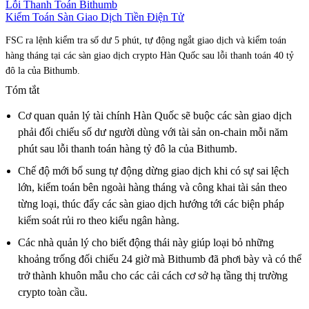
Lỗi Thanh Toán Bithumb
Kiểm Toán Sàn Giao Dịch Tiền Điện Tử
FSC ra lệnh kiểm tra số dư 5 phút, tự động ngắt giao dịch và kiểm toán
hàng tháng tại các sàn giao dịch crypto Hàn Quốc sau lỗi thanh toán 40 tỷ
đô la của Bithumb.
Tóm tắt
Cơ quan quản lý tài chính Hàn Quốc sẽ buộc các sàn giao dịch
phải đối chiếu số dư người dùng với tài sản on-chain mỗi năm
phút sau lỗi thanh toán hàng tỷ đô la của Bithumb.
Chế độ mới bổ sung tự động dừng giao dịch khi có sự sai lệch
lớn, kiểm toán bên ngoài hàng tháng và công khai tài sản theo
từng loại, thúc đẩy các sàn giao dịch hướng tới các biện pháp
kiểm soát rủi ro theo kiểu ngân hàng.
Các nhà quản lý cho biết động thái này giúp loại bỏ những
khoảng trống đối chiếu 24 giờ mà Bithumb đã phơi bày và có thể
trở thành khuôn mẫu cho các cải cách cơ sở hạ tầng thị trường
crypto toàn cầu.