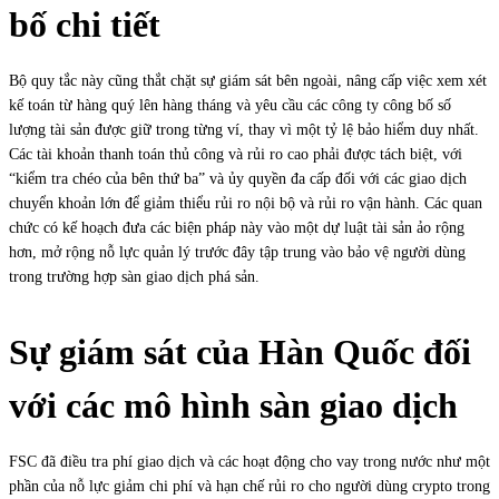
bố chi tiết
Bộ quy tắc này cũng thắt chặt sự giám sát bên ngoài, nâng cấp việc xem xét
kế toán từ hàng quý lên hàng tháng và yêu cầu các công ty công bố số
lượng tài sản được giữ trong từng ví, thay vì một tỷ lệ bảo hiểm duy nhất.
Các tài khoản thanh toán thủ công và rủi ro cao phải được tách biệt, với
“kiểm tra chéo của bên thứ ba” và ủy quyền đa cấp đối với các giao dịch
chuyển khoản lớn để giảm thiểu rủi ro nội bộ và rủi ro vận hành. Các quan
chức có kế hoạch đưa các biện pháp này vào một dự luật tài sản ảo rộng
hơn, mở rộng nỗ lực quản lý trước đây tập trung vào bảo vệ người dùng
trong trường hợp sàn giao dịch phá sản.
Sự giám sát của Hàn Quốc đối
với các mô hình sàn giao dịch
FSC đã điều tra phí giao dịch và các hoạt động cho vay trong nước như một
phần của nỗ lực giảm chi phí và hạn chế rủi ro cho người dùng crypto trong