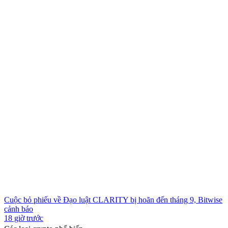
Cuộc bỏ phiếu về Đạo luật CLARITY bị hoãn đến tháng 9, Bitwise
cảnh báo
18 giờ trước