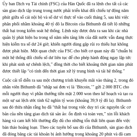
Ủy ban Dịch vụ Tài chính (FSC) của Hàn Quốc đã ra lệnh cho tất cả các
sàn giao dịch tập trung trong nước phải triển khai đối chiếu tự động năm
phút giữa sổ cái nội bộ và số dư ví thực tế vào cuối tháng 5, sau khi việc
phân phối nhầm khoảng 40 tỷ đô la Bitcoin của Bithumb đã tiết lộ những
thất bại trong kiểm soát hệ thống. Lệnh này được đưa ra sau khi các nhà
quản lý phát hiện ba trong số năm nền tảng lớn của đất nước vẫn đang thực
hiện kiểm tra số dư 24 giờ, khiến người dùng gặp rủi ro thiếu hụt không
được phát hiện. Một quan chức của FSC cho biết cơ quan này đã “chuẩn bị
một hệ thống đối chiếu số dư liên tục để cho phép hành động ngay lập tức
khi phát sinh sự chênh lệch,” đồng thời cho biết khoảng thời gian năm phút
được thiết lập “có tính đến thời gian xử lý trung bình và tải hệ thống.”
Cuộc cải tổ diễn ra sau một chương trình khuyến mãi vào tháng 2, trong đó
nhân viên Bithumb đã “nhập sai đơn vị là ‘Bitcoin,’” gửi 2.000 BTC cho
mỗi người thay vì phần thưởng tiền mặt 2.000 won theo kế hoạch và tạo ra
một sự sai lệch ước tính 62 nghìn tỷ won (khoảng 39,9 tỷ đô la). Bithumb
sau đó thừa nhận rằng họ đã “thất bại trong việc duy trì các nguyên tắc cơ
bản của nền tảng giao dịch tài sản ảo: ổn định và toàn vẹn,” xin lỗi khách
hàng và cam kết bồi thường đầy đủ cho những tổn thất liên quan đến việc
bán tháo hoảng loạn. Theo các tuyên bố sau đó của Bithumb, sàn giao dịch
đã đóng băng các tài khoản bị ảnh hưởng trong khoảng 20 phút và đã cam