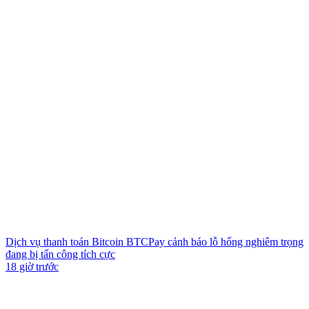
Dịch vụ thanh toán Bitcoin BTCPay cảnh báo lỗ hổng nghiêm trọng
đang bị tấn công tích cực
18 giờ trước