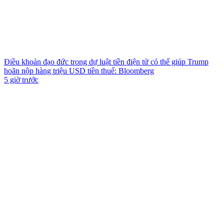
Điều khoản đạo đức trong dự luật tiền điện tử có thể giúp Trump
hoãn nộp hàng triệu USD tiền thuế: Bloomberg
5 giờ trước