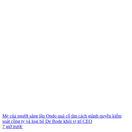
Mẹ của người sáng lập Ondo quá cố tìm cách giành quyền kiểm
soát công ty và loại bỏ De Bode khỏi vị trí CEO
7 giờ trước