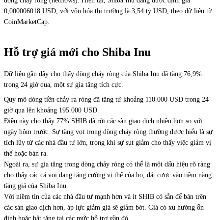
dòng chảy ròng (netflows). Hiện tại, Shiba Inu đang được định giá
0,000006018 USD, với vốn hóa thị trường là 3,54 tỷ USD, theo dữ liệu từ
CoinMarketCap.
Hỗ trợ giá mới cho Shiba Inu
Dữ liệu gần đây cho thấy dòng chảy ròng của Shiba Inu đã tăng 76,9%
trong 24 giờ qua, một sự gia tăng tích cực.
Quy mô dòng tiền chảy ra ròng đã tăng từ khoảng 110.000 USD trong 24
giờ qua lên khoảng 195.000 USD.
Điều này cho thấy 77% SHIB đã rời các sàn giao dịch nhiều hơn so với
ngày hôm trước. Sự tăng vọt trong dòng chảy ròng thường được hiểu là sự
tích lũy từ các nhà đầu tư lớn, trong khi sự sụt giảm cho thấy việc giảm vị
thế hoặc bán ra.
Ngoài ra, sự gia tăng trong dòng chảy ròng có thể là một dấu hiệu rõ ràng
cho thấy các cá voi đang tăng cường vị thế của họ, đặt cược vào tiềm năng
tăng giá của Shiba Inu.
Với niềm tin của các nhà đầu tư mạnh hơn và ít SHIB có sẵn để bán trên
các sàn giao dịch hơn, áp lực giảm giá sẽ giảm bớt. Giá có xu hướng ổn
định hoặc bật tăng tại các mức hỗ trợ gần đó.