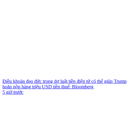
Điều khoản đạo đức trong dự luật tiền điện tử có thể giúp Trump
hoãn nộp hàng triệu USD tiền thuế: Bloomberg
5 giờ trước