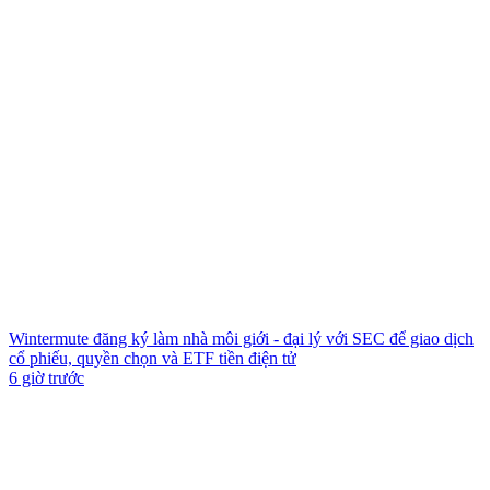
Wintermute đăng ký làm nhà môi giới - đại lý với SEC để giao dịch
cổ phiếu, quyền chọn và ETF tiền điện tử
6 giờ trước