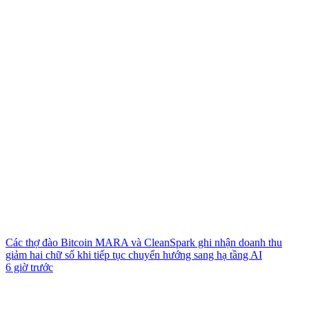
Các thợ đào Bitcoin MARA và CleanSpark ghi nhận doanh thu
giảm hai chữ số khi tiếp tục chuyển hướng sang hạ tầng AI
6 giờ trước