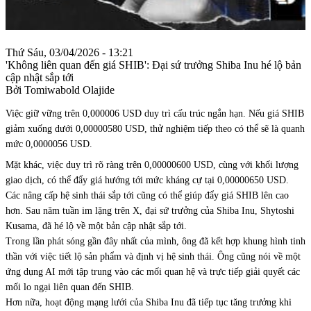
Thứ Sáu, 03/04/2026 - 13:21
'Không liên quan đến giá SHIB': Đại sứ trưởng Shiba Inu hé lộ bản
cập nhật sắp tới
Bởi Tomiwabold Olajide
Việc giữ vững trên 0,000006 USD duy trì cấu trúc ngắn hạn. Nếu giá SHIB
giảm xuống dưới 0,00000580 USD, thử nghiệm tiếp theo có thể sẽ là quanh
mức 0,0000056 USD.
Mặt khác, việc duy trì rõ ràng trên 0,00000600 USD, cùng với khối lượng
giao dịch, có thể đẩy giá hướng tới mức kháng cự tại 0,00000650 USD.
Các nâng cấp hệ sinh thái sắp tới cũng có thể giúp đẩy giá SHIB lên cao
hơn. Sau năm tuần im lặng trên X, đại sứ trưởng của Shiba Inu, Shytoshi
Kusama, đã hé lộ về một bản cập nhật sắp tới.
Trong lần phát sóng gần đây nhất của mình, ông đã kết hợp khung hình tinh
thần với việc tiết lộ sản phẩm và định vị hệ sinh thái. Ông cũng nói về một
ứng dụng AI mới tập trung vào các mối quan hệ và trực tiếp giải quyết các
mối lo ngại liên quan đến SHIB.
Hơn nữa, hoạt động mạng lưới của Shiba Inu đã tiếp tục tăng trưởng khi