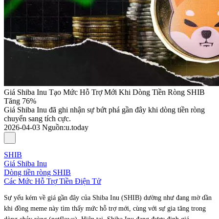
Giá Shiba Inu Tạo Mức Hỗ Trợ Mới Khi Dòng Tiền Ròng SHIB
Tăng 76%
Giá Shiba Inu đã ghi nhận sự bứt phá gần đây khi dòng tiền ròng
chuyển sang tích cực.
2026-04-03
Nguồn
:
u.today
SHIB
Giá Shiba Inu
Dòng tiền ròng SHIB
Các Mức Hỗ Trợ Tiền Điện Tử
Sự yếu kém về giá gần đây của Shiba Inu (SHIB) dường như đang mờ dần
khi đồng meme này tìm thấy mức hỗ trợ mới, cùng với sự gia tăng trong