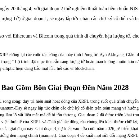
ngày 20 tháng 4, với giai đoạn 2 thử nghiệm thuật toán tiêu chuẩn NIST
 Tử) ở giai đoạn 1, sẽ ngay lập tức chặn các chữ ký cổ điển và buộc
 so với Ethereum và Bitcoin trong quá trình di chuyển hậu lượng tử, 
i XRP chống lại các cuộc tấn công của máy tính lượng tử. Ayo Akinyele, Giám đ
quan trọng.” Lộ trình đặt mục tiêu sẵn sàng lượng tử hoàn toàn không muộn hơn
elliptic hiện đang bảo mật hầu hết các ví blockchain.
P Bao Gồm Bốn Giai Đoạn Đến Năm 2028
êu song song: duy trì hiệu suất hoạt động của XRPL trong suốt quá trình chuy
 Quantum-Day sẽ ngay lập tức chặn các chữ ký cổ điển trên toàn mạng và hướng
 làm lộ vật liệu mật mã dễ bị tổn thương. Giai đoạn 2 đã được triển khai t
việc thực tế của XRPL và đánh giá tác động của chúng lên kích thước chữ ký, l
a giai đoạn này. Giai đoạn 3, dự kiến vào nửa cuối năm 2026, sẽ triển khai
h hưởng đến mạng chính (mainnet). Giai đoạn 4 đề xuất một sửa đổi mạng XRPL