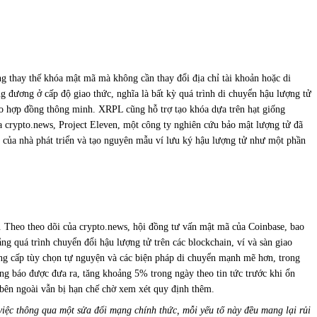
g thay thế khóa mật mã mà không cần thay đổi địa chỉ tài khoản hoặc di
g đương ở cấp độ giao thức, nghĩa là bất kỳ quá trình di chuyển hậu lượng tử
vào hợp đồng thông minh. XRPL cũng hỗ trợ tạo khóa dựa trên hạt giống
a crypto.news, Project Eleven, một công ty nghiên cứu bảo mật lượng tử đã
t của nhà phát triển và tạo nguyên mẫu ví lưu ký hậu lượng tử như một phần
h. Theo theo dõi của crypto.news, hội đồng tư vấn mật mã của Coinbase, bao
g quá trình chuyển đổi hậu lượng tử trên các blockchain, ví và sàn giao
 nâng cấp tùy chọn tự nguyện và các biện pháp di chuyển mạnh mẽ hơn, trong
g báo được đưa ra, tăng khoảng 5% trong ngày theo tin tức trước khi ổn
í bên ngoài vẫn bị hạn chế chờ xem xét quy định thêm.
 việc thông qua một sửa đổi mạng chính thức, mỗi yếu tố này đều mang lại rủi