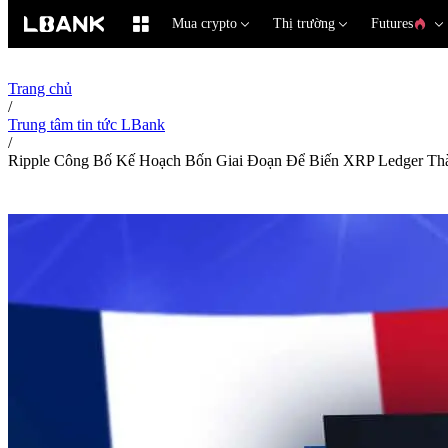
Mua crypto
Thị trường
Futures
Trang chủ
/
Trung tâm tin tức LBank
/
Ripple Công Bố Kế Hoạch Bốn Giai Đoạn Để Biến XRP Ledger T