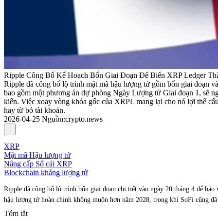
Ripple Công Bố Kế Hoạch Bốn Giai Đoạn Để Biến XRP Ledger T
Ripple đã công bố lộ trình mật mã hậu lượng tử gồm bốn giai đoạn và
bao gồm một phương án dự phòng Ngày Lượng tử Giai đoạn 1, sẽ ngay
kiến. Việc xoay vòng khóa gốc của XRPL mang lại cho nó lợi thế cấu
hay từ bỏ tài khoản.
2026-04-25
Nguồn
:
crypto.news
XRP
Mật mã Hậu lượng tử
Nâng cấp Sổ cái XRP
Blockchain kháng lượng tử
Ripple đã công bố lộ trình bốn giai đoạn chi tiết vào ngày 20 tháng 4 để bảo
hậu lượng tử hoàn chỉnh không muộn hơn năm 2028, trong khi SoFi cũng đã 
Tóm tắt