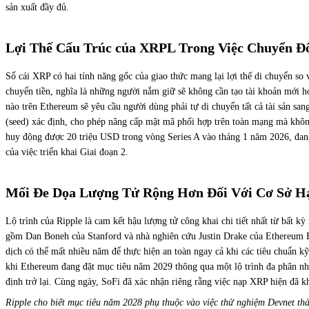
sản xuất đầy đủ.
Lợi Thế Cấu Trúc của XRPL Trong Việc Chuyển Đ
Sổ cái XRP có hai tính năng gốc của giao thức mang lại lợi thế di chuyển s
chuyển tiền, nghĩa là những người nắm giữ sẽ không cần tạo tài khoản mới ho
nào trên Ethereum sẽ yêu cầu người dùng phải tự di chuyển tất cả tài sản s
(seed) xác định, cho phép nâng cấp mật mã phối hợp trên toàn mạng mà không
huy động được 20 triệu USD trong vòng Series A vào tháng 1 năm 2026, đang 
của việc triển khai Giai đoạn 2.
Mối Đe Dọa Lượng Tử Rộng Hơn Đối Với Cơ Sở Hạ
Lộ trình của Ripple là cam kết hậu lượng tử công khai chi tiết nhất từ bất
gồm Dan Boneh của Stanford và nhà nghiên cứu Justin Drake của Ethereum Fou
dịch có thể mất nhiều năm để thực hiện an toàn ngay cả khi các tiêu chuẩn kỹ
khi Ethereum đang đặt mục tiêu năm 2029 thông qua một lộ trình đa phân nh
định trở lại. Cùng ngày, SoFi đã xác nhận riêng rằng việc nạp XRP hiện đã k
Ripple cho biết mục tiêu năm 2028 phụ thuộc vào việc thử nghiệm Devnet thàn