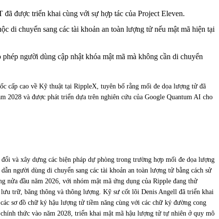
 đã được triển khai cùng với sự hợp tác của Project Eleven.
 di chuyển sang các tài khoản an toàn lượng tử nếu mật mã hiện tại
cho phép người dùng cập nhật khóa mật mã mà không cần di chuyển
ốc cấp cao về Kỹ thuật tại RippleX, tuyên bố rằng mối đe dọa lượng tử đã
 năm 2028 và được phát triển dựa trên nghiên cứu của Google Quantum AI cho
ển đổi và xây dựng các biện pháp dự phòng trong trường hợp mối đe dọa lượng
 dẫn người dùng di chuyển sang các tài khoản an toàn lượng tử bằng cách sử
rong nửa đầu năm 2026, với nhóm mật mã ứng dụng của Ripple đang thử
ưu trữ, băng thông và thông lượng. Kỹ sư cốt lõi Denis Angell đã triển khai
 các sơ đồ chữ ký hậu lượng tử tiềm năng cùng với các chữ ký đường cong
 chính thức vào năm 2028, triển khai mật mã hậu lượng tử tự nhiên ở quy mô