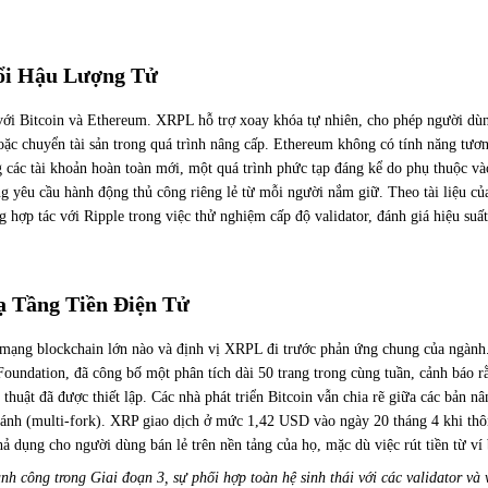
ổi Hậu Lượng Tử
o với Bitcoin và Ethereum. XRPL hỗ trợ xoay khóa tự nhiên, cho phép người dùn
ặc chuyển tài sản trong quá trình nâng cấp. Ethereum không có tính năng tươn
ang các tài khoản hoàn toàn mới, một quá trình phức tạp đáng kể do phụ thuộc 
 yêu cầu hành động thủ công riêng lẻ từ mỗi người nắm giữ. Theo tài liệu củ
hợp tác với Ripple trong việc thử nghiệm cấp độ validator, đánh giá hiệu suấ
 Tầng Tiền Điện Tử
 kỳ mạng blockchain lớn nào và định vị XRPL đi trước phản ứng chung của ngàn
ndation, đã công bố một phân tích dài 50 trang trong cùng tuần, cảnh báo rằn
 thuật đã được thiết lập. Các nhà phát triển Bitcoin vẫn chia rẽ giữa các bản
ánh (multi-fork). XRP giao dịch ở mức 1,42 USD vào ngày 20 tháng 4 khi thôn
hả dụng cho người dùng bán lẻ trên nền tảng của họ, mặc dù việc rút tiền từ v
h công trong Giai đoạn 3, sự phối hợp toàn hệ sinh thái với các validator và