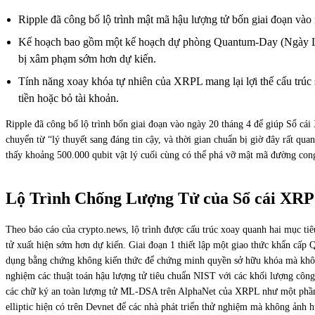
Ripple đã công bố lộ trình mật mã hậu lượng tử bốn giai đoạn vào 
Kế hoạch bao gồm một kế hoạch dự phòng Quantum-Day (Ngày Lượng
bị xâm phạm sớm hơn dự kiến.
Tính năng xoay khóa tự nhiên của XRPL mang lại lợi thế cấu trúc
tiền hoặc bỏ tài khoản.
Ripple đã công bố lộ trình bốn giai đoạn vào ngày 20 tháng 4 để giúp Sổ cá
chuyển từ “lý thuyết sang đáng tin cậy, và thời gian chuẩn bị giờ đây rất 
thấy khoảng 500.000 qubit vật lý cuối cùng có thể phá vỡ mật mã đường cong 
Lộ Trình Chống Lượng Tử của Sổ cái XR
Theo báo cáo của crypto.news, lộ trình được cấu trúc xoay quanh hai mục ti
tử xuất hiện sớm hơn dự kiến. Giai đoạn 1 thiết lập một giao thức khẩn cấp
dụng bằng chứng không kiến thức để chứng minh quyền sở hữu khóa mà không
nghiệm các thuật toán hậu lượng tử tiêu chuẩn NIST với các khối lượng công 
các chữ ký an toàn lượng tử ML-DSA trên AlphaNet của XRPL như một phần củ
elliptic hiện có trên Devnet để các nhà phát triển thử nghiệm mà không ản