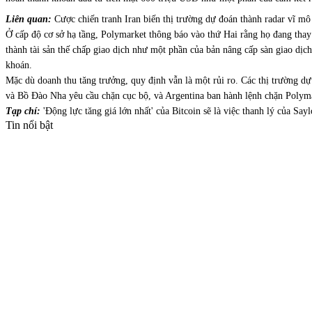
Liên quan:
Cược chiến tranh Iran biến thị trường dự đoán thành radar vĩ m
Ở cấp độ cơ sở hạ tầng, Polymarket thông báo vào thứ Hai rằng họ đang tha
thành tài sản thế chấp giao dịch như một phần của bản nâng cấp sàn giao dịch
khoán.
Mặc dù doanh thu tăng trưởng, quy định vẫn là một rủi ro. Các thị trường d
và Bồ Đào Nha yêu cầu chặn cục bộ, và Argentina ban hành lệnh chặn Polyma
Tạp chí:
'Động lực tăng giá lớn nhất' của Bitcoin sẽ là việc thanh lý của Sa
Tin nổi bật