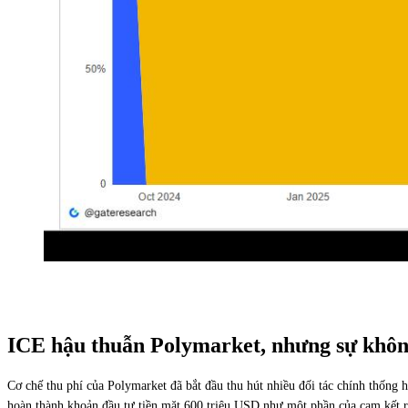
ICE hậu thuẫn Polymarket, nhưng sự khôn
Cơ chế thu phí của Polymarket đã bắt đầu thu hút nhiều đối tác chính thốn
hoàn thành khoản đầu tư tiền mặt 600 triệu USD như một phần của cam kết r