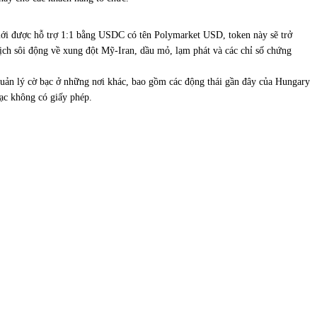
mới được hỗ trợ 1:1 bằng USDC có tên Polymarket USD, token này sẽ trở
 dịch sôi động về xung đột Mỹ-Iran, dầu mỏ, lạm phát và các chỉ số chứng
 quản lý cờ bạc ở những nơi khác, bao gồm các động thái gần đây của Hungary
ạc không có giấy phép.