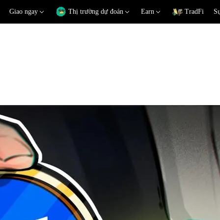
Giao ngay
Thị trường dự đoán
Earn
TradFi
Sự