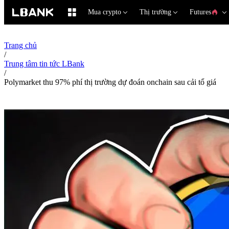
Mua crypto
Thị trường
Futures
Trang chủ
/
Trung tâm tin tức LBank
/
Polymarket thu 97% phí thị trường dự đoán onchain sau cải tổ giá