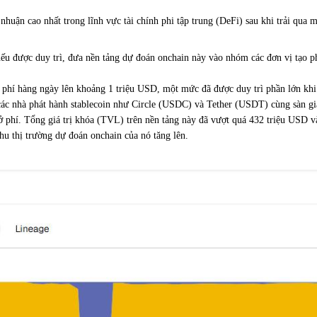
uận cao nhất trong lĩnh vực tài chính phi tập trung (DeFi) sau khi trải qua mộ
u được duy trì, đưa nền tảng dự đoán onchain này vào nhóm các đơn vị tạo p
y phí hàng ngày lên khoảng 1 triệu USD, một mức đã được duy trì phần lớn khi
các nhà phát hành stablecoin như Circle (USDC) và Tether (USDT) cùng sàn gia
ở phí. Tổng giá trị khóa (TVL) trên nền tảng này đã vượt quá 432 triệu USD 
u thị trường dự đoán onchain của nó tăng lên.