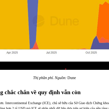
Thị phần phí. Nguồn:
Dune
g chắc chắn về quy định vẫn còn
g hơn. Intercontinental Exchange (ICE), chủ sở hữu của Sở Giao dịch Chứng kh
ộng hơn 2 tỷ USD mà ICE sẽ phân phối dữ liệu dựa trên sự kiện của nền tảng 