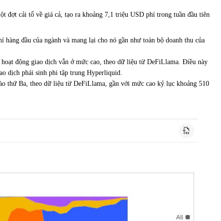
t đợt cải tổ về giá cả, tạo ra khoảng 7,1 triệu USD phí trong tuần đầu tiên
hí hàng đầu của ngành và mang lại cho nó gần như toàn bộ doanh thu của
 hoạt động giao dịch vẫn ở mức cao, theo dữ liệu từ DeFiLlama. Điều này
o dịch phái sinh phi tập trung Hyperliquid.
vào thứ Ba, theo dữ liệu từ DeFiLlama, gần với mức cao kỷ lục khoảng 510