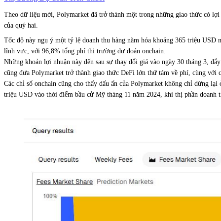
Theo dữ liệu mới, Polymarket đã trở thành một trong những giao thức có lợi nh
của quý hai.
Tốc độ này ngụ ý một tỷ lệ doanh thu hàng năm hóa khoảng 365 triệu USD nế
lĩnh vực, với 96,8% tổng phí thị trường dự đoán onchain.
Những khoản lợi nhuận này đến sau sự thay đổi giá vào ngày 30 tháng 3, đẩ
cũng đưa Polymarket trở thành giao thức DeFi lớn thứ tám về phí, cùng với 
Các chỉ số onchain cũng cho thấy dấu ấn của Polymarket không chỉ dừng lại 
triệu USD vào thời điểm bầu cử Mỹ tháng 11 năm 2024, khi thị phần doanh th