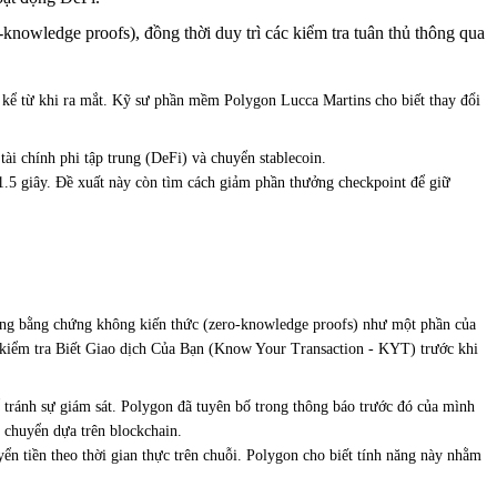
knowledge proofs), đồng thời duy trì các kiểm tra tuân thủ thông qua
n kể từ khi ra mắt. Kỹ sư phần mềm Polygon Lucca Martins cho biết thay đổi
tài chính phi tập trung (DeFi) và chuyển stablecoin.
1.5 giây. Đề xuất này còn tìm cách giảm phần thưởng checkpoint để giữ
bằng bằng chứng không kiến thức (zero-knowledge proofs) như một phần của
ác kiểm tra Biết Giao dịch Của Bạn (Know Your Transaction - KYT) trước khi
 tránh sự giám sát. Polygon đã tuyên bố trong thông báo trước đó của mình
h chuyển dựa trên blockchain.
yển tiền theo thời gian thực trên chuỗi. Polygon cho biết tính năng này nhằm