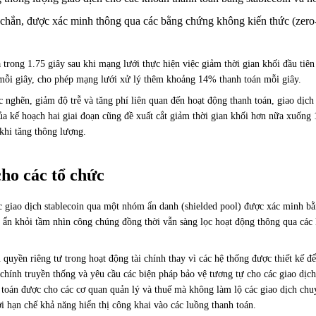
e chắn, được xác minh thông qua các bằng chứng không kiến thức (zero-
 trong 1.75 giây sau khi mạng lưới thực hiện việc giảm thời gian khối đầu tiê
 mỗi giây, cho phép mạng lưới xử lý thêm khoảng 14% thanh toán mỗi giây.
c nghẽn, giảm độ trễ và tăng phí liên quan đến hoạt động thanh toán, giao dịch 
a kế hoạch hai giai đoạn cũng đề xuất cắt giảm thời gian khối hơn nữa xuống 
hi tăng thông lượng.
cho các tổ chức
các giao dịch stablecoin qua một nhóm ẩn danh (shielded pool) được xác minh 
ịch ẩn khỏi tầm nhìn công chúng đồng thời vẫn sàng lọc hoạt động thông qua c
ền riêng tư trong hoạt động tài chính thay vì các hệ thống được thiết kế để
 chính truyền thống và yêu cầu các biện pháp bảo vệ tương tự cho các giao dịc
m toán được cho các cơ quan quản lý và thuế mà không làm lộ các giao dịch chu
i hạn chế khả năng hiển thị công khai vào các luồng thanh toán.