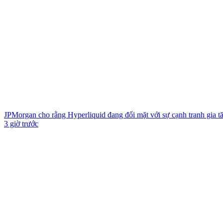
JPMorgan cho rằng Hyperliquid đang đối mặt với sự cạnh tranh gia
3 giờ trước