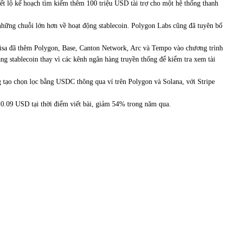
ết lộ kế hoạch tìm kiếm thêm 100 triệu USD tài trợ cho một hệ thống thanh
những chuỗi lớn hơn về hoạt động stablecoin. Polygon Labs cũng đã tuyên bố
 Visa đã thêm Polygon, Base, Canton Network, Arc và Tempo vào chương trình
ng stablecoin thay vì các kênh ngân hàng truyền thống để kiểm tra xem tài
g tạo chọn lọc bằng USDC thông qua ví trên Polygon và Solana, với Stripe
0.09 USD tại thời điểm viết bài, giảm 54% trong năm qua.