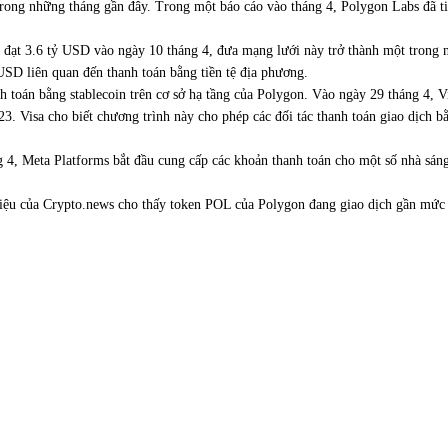
 trong những tháng gần đây. Trong một báo cáo vào tháng 4, Polygon Labs đã ti
 đạt 3.6 tỷ USD vào ngày 10 tháng 4, đưa mạng lưới này trở thành một trong 
USD liên quan đến thanh toán bằng tiền tệ địa phương.
nh toán bằng stablecoin trên cơ sở hạ tầng của Polygon. Vào ngày 29 tháng 4,
 Visa cho biết chương trình này cho phép các đối tác thanh toán giao dịch bằ
ng 4, Meta Platforms bắt đầu cung cấp các khoản thanh toán cho một số nhà sán
liệu của Crypto.news cho thấy token POL của Polygon đang giao dịch gần mức 