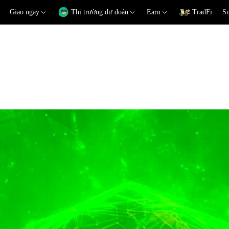
Giao ngay
Thị trường dự đoán
Earn
TradFi
Sự