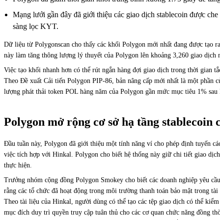
Mạng lưới gần đây đã giới thiệu các giao dịch stablecoin được ch
sàng lọc KYT.
Dữ liệu từ Polygonscan cho thấy các khối Polygon mới nhất đang được tạo ra
này làm tăng thông lượng lý thuyết của Polygon lên khoảng 3,260 giao dịch
Việc tạo khối nhanh hơn có thể rút ngắn hàng đợi giao dịch trong thời gian tắ
Theo Đề xuất Cải tiến Polygon PIP-86, bản nâng cấp mới nhất là một phần củ
lượng phát thải token POL hàng năm của Polygon gần mức mục tiêu 1% sau k
Polygon mở rộng cơ sở hạ tầng stablecoin 
Đầu tuần này, Polygon đã giới thiệu một tính năng ví cho phép định tuyến 
việc tích hợp với Hinkal. Polygon cho biết hệ thống này giữ chi tiết giao d
thực hiện.
Trưởng nhóm cộng đồng Polygon Smokey cho biết các doanh nghiệp yêu cầu quy
rằng các tổ chức đã hoạt động trong môi trường thanh toán bảo mật trong tài
Theo tài liệu của Hinkal, người dùng có thể tạo các tệp giao dịch có thể kiể
mục đích duy trì quyền truy cập tuân thủ cho các cơ quan chức năng đồng thờ