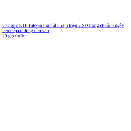
Các quỹ ETF Bitcoin thu hút 853,5 triệu USD trong chuỗi 5 ngày
liên tiếp có dòng tiền vào
20 giờ trước