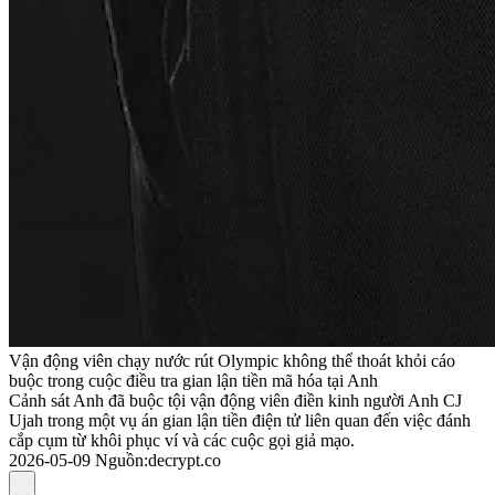
Vận động viên chạy nước rút Olympic không thể thoát khỏi cáo
buộc trong cuộc điều tra gian lận tiền mã hóa tại Anh
Cảnh sát Anh đã buộc tội vận động viên điền kinh người Anh CJ
Ujah trong một vụ án gian lận tiền điện tử liên quan đến việc đánh
cắp cụm từ khôi phục ví và các cuộc gọi giả mạo.
2026-05-09
Nguồn
:
decrypt.co