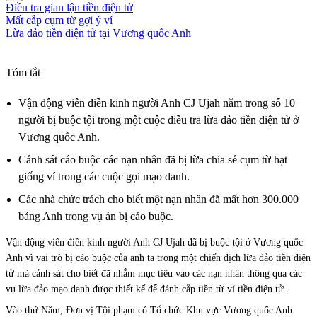
Điều tra gian lận tiền điện tử
Mất cắp cụm từ gợi ý ví
Lừa đảo tiền điện tử tại Vương quốc Anh
Tóm tắt
Vận động viên điền kinh người Anh CJ Ujah nằm trong số 10
người bị buộc tội trong một cuộc điều tra lừa đảo tiền điện tử ở
Vương quốc Anh.
Cảnh sát cáo buộc các nạn nhân đã bị lừa chia sẻ cụm từ hạt
giống ví trong các cuộc gọi mạo danh.
Các nhà chức trách cho biết một nạn nhân đã mất hơn 300.000
bảng Anh trong vụ án bị cáo buộc.
Vận động viên điền kinh người Anh CJ Ujah đã bị buộc tội ở Vương quốc
Anh vì vai trò bị cáo buộc của anh ta trong một chiến dịch lừa đảo tiền điện
tử mà cảnh sát cho biết đã nhắm mục tiêu vào các nạn nhân thông qua các
vụ lừa đảo mạo danh được thiết kế để đánh cắp tiền từ ví tiền điện tử.
Vào thứ Năm, Đơn vị Tội phạm có Tổ chức Khu vực Vương quốc Anh