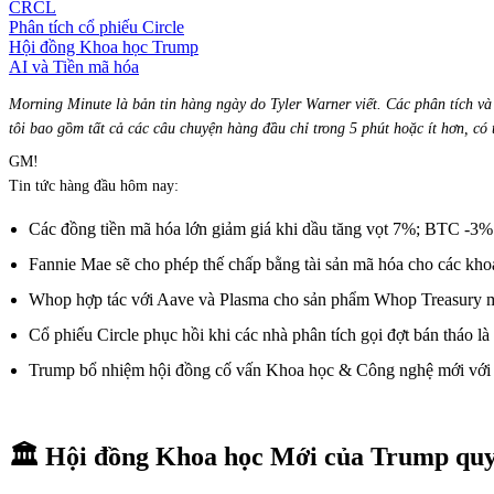
CRCL
Phân tích cổ phiếu Circle
Hội đồng Khoa học Trump
AI và Tiền mã hóa
Morning Minute là bản tin hàng ngày do
Tyler Warner
viết. Các phân tích và
tôi bao gồm tất cả các câu chuyện hàng đầu chỉ trong 5 phút hoặc ít hơn, có 
GM!
Tin tức hàng đầu hôm nay:
Các đồng tiền mã hóa lớn giảm giá khi dầu tăng vọt 7%; BTC -
Fannie Mae sẽ cho phép thế chấp bằng tài sản mã hóa cho các kh
Whop hợp tác với Aave và Plasma cho sản phẩm Whop Treasury 
Cổ phiếu Circle phục hồi khi các nhà phân tích gọi đợt bán tháo là
Trump bổ nhiệm hội đồng cố vấn Khoa học & Công nghệ mới với cá
🏛️ Hội đồng Khoa học Mới của Trump quy t