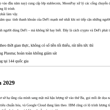
p vào đầu năm nay) cung cấp lớp stablecoin, MoonPay xử lý các cổng chuyển đổ
g lộ trình.
phải làm vậy.
năm qua: tính thanh khoản của DeFi mạnh mẽ nhất khi nó tiếp cận những người
ành người dùng DeFi – mà không hề hay biết. Đây là cách crypto và DeFi phát 
o thời gian thực, không có số tiền tối thiểu, rút tiền tức thì
ng Plasma; hoàn toàn không giám sát
g tại 144 quốc gia
m 2029
ơ sở hạ tầng của mình sang mật mã hậu lượng tử vào thứ Ba, gọi mối đe dọa nà
iêu chuẩn hóa, và Google Cloud đang làm theo. IBM cũng có lộ trình lượng t