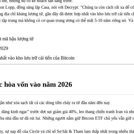
thể, nhưng họ có kế hoạch sẵn sàng trước.
on Lopp, đồng sáng lập Casa, nói với Decrypt: “Chúng ta còn cách rất xa để c
 địa chỉ kháng lượng tử, gần đây đã được hợp nhất vào kho lưu trữ cải tiến chí
hi tập trung mà không có cơ quan trung ương có thể mất 5-10 năm riêng nó. 
t mã hậu lượng tử
2029
ất vào kho lưu trữ cải tiến của Bitcoin
c hòa vốn vào năm 2026
ần như xóa sạch tất cả các dòng tiền chảy ra từ đầu năm đến nay.
 đáng kinh ngạc” trước đợt sụt giảm giá 40%, leo thang chiến tranh Iran và n
ba nhà đầu tư đã rút lui. Những người nắm giữ Bitcoin ETF chủ yếu vẫn giữ n
ity, sự sụp đổ của Circle và chỉ số Sợ hãi & Tham lam thấp nhất trong nhiều th