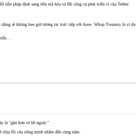
i tiền pháp định sang tiền mã hóa và Bộ công cụ phát triển ví của Tether
 dùng sẽ không bao giờ tương tác trực tiếp với Aave. Whop Treasury là ví dụ
triển…
y là “gần hơn vẻ bề ngoài.”
ử chịu lỗi của riêng mình nhắm đến cùng năm.