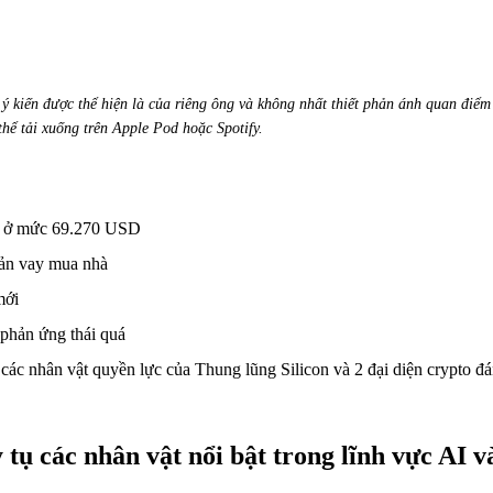
 ý kiến được thể hiện là của riêng ông và không nhất thiết phản ánh quan điể
thể tải xuống trên Apple Pod hoặc Spotify.
3% ở mức 69.270 USD
oản vay mua nhà
mới
 phản ứng thái quá
c nhân vật quyền lực của Thung lũng Silicon và 2 đại diện crypto đ
ụ các nhân vật nổi bật trong lĩnh vực AI v