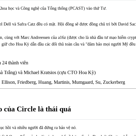
 Khoa học và Công nghệ của Tổng thống (PCAST) vào thứ Tư.
el Dell và Safra Catz đều có mặt. Hội đồng sẽ được đồng chủ trì bởi David S
, cùng với Marc Andreessen của a16z (được cho là nhà đầu tư mạo hiểm crypto 
, giữ cho Hoa Kỳ dẫn đầu các đối thủ toàn cầu và “đảm bảo mọi người Mỹ đều 
n 24 thành viên
Nhà Trắng) và Michael Kratsios (cựu CTO Hoa Kỳ)
, Ellison, Friedberg, Huang, Martinis, Mumgaard, Su, Zuckerberg
 của Circle là thái quá
hục hồi và nhiều người đã đứng ra bảo vệ nó.