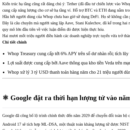
Kiến trúc hạ tầng cũng rất đáng chú ý: Tether (đã đầu tư chiến lược vào Who
cung cấp năng lượng cho cơ sở hạ tầng ví. Hỗ trợ BTC và ETH đang nằm tron
Hầu hết người dùng của Whop chưa bao giờ sử dụng DeFi. Họ sẽ không cần 
Đây là câu chuyện mà người sáng lập Aave, Stani Kulechov, đã kể trong hai 
quy mô lớn đầu tiên về việc luận điểm đó được hiện thực hóa.
Hai mươi mốt triệu người điều hành các doanh nghiệp trực tuyến vừa trở th
Chi tiết chính
Whop Treasury cung cấp tới 6% APY trên số dư nhàn rỗi; tích lũy the
Lợi suất được cung cấp bởi Aave thông qua kho tiền Veda trên mạ
Whop xử lý 3 tỷ USD thanh toán hàng năm cho 21 triệu người dùn
⚛️ Google đặt ra thời hạn lượng tử vào nă
Google đã công bố lộ trình chính thức đến năm 2029 để chuyển đổi toàn bộ c
Android 17 sẽ tích hợp ML-DSA, một thuật toán kháng lượng tử được NIST t