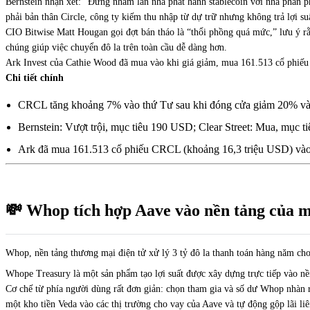
Bernstein nhận xét: “Đừng nhầm lẫn nhà phát hành stablecoin với nhà phân p
phải bản thân Circle, công ty kiếm thu nhập từ dự trữ nhưng không trả lợi su
CIO Bitwise Matt Hougan gọi đợt bán tháo là “thổi phồng quá mức,” lưu ý rằng
chúng giúp việc chuyển đô la trên toàn cầu dễ dàng hơn.
Ark Invest của Cathie Wood đã mua vào khi giá giảm, mua 161.513 cổ phiếu
Chi tiết chính
CRCL tăng khoảng 7% vào thứ Tư sau khi đóng cửa giảm 20% và
Bernstein: Vượt trội, mục tiêu 190 USD; Clear Street: Mua, mục 
Ark đã mua 161.513 cổ phiếu CRCL (khoảng 16,3 triệu USD) 
💸 Whop tích hợp Aave vào nền tảng của 
Whop, nền tảng thương mại điện tử xử lý 3 tỷ đô la thanh toán hàng năm ch
Whope Treasury là một sản phẩm tạo lợi suất được xây dựng trực tiếp vào nề
Cơ chế từ phía người dùng rất đơn giản: chọn tham gia và số dư Whop nhàn r
một kho tiền Veda vào các thị trường cho vay của Aave và tự động gộp lãi liên