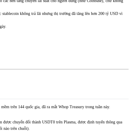
ào các nền tảng chuyển lãi suất cho người dùng (như Coinbase), chứ không
c stablecoin không trả lãi nhưng thị trường đã tăng lên hơn 200 tỷ USD vì
gày.
n mềm trên 144 quốc gia, đã ra mắt Whop Treasury trong tuần này.
tiền được chuyển đổi thành USDT0 trên Plasma, được định tuyến thông qua
ối nào trên chuỗi).