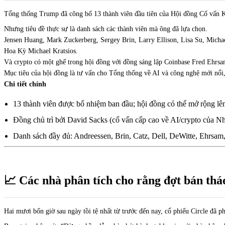
Tổng thống Trump đã công bố 13 thành viên đầu tiên của Hội đồng Cố vấn
Nhưng tiêu đề thực sự là danh sách các thành viên mà ông đã lựa chọn.
Jensen Huang, Mark Zuckerberg, Sergey Brin, Larry Ellison, Lisa Su, Micha
Hoa Kỳ Michael Kratsios.
Và crypto có một ghế trong hội đồng với đồng sáng lập Coinbase Fred Ehrsam
Mục tiêu của hội đồng là tư vấn cho Tổng thống về AI và công nghệ mới nổi
Chi tiết chính
13 thành viên được bổ nhiệm ban đầu; hội đồng có thể mở rộng lê
Đồng chủ trì bởi David Sacks (cố vấn cấp cao về AI/crypto của 
Danh sách đầy đủ: Andreessen, Brin, Catz, Dell, DeWitte, Ehrsam
📈 Các nhà phân tích cho rằng đợt bán tháo
Hai mươi bốn giờ sau ngày tồi tệ nhất từ trước đến nay, cổ phiếu Circle đã p