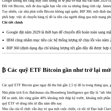
Google không nói rằng máy tính lượng tử sẽ phá vỡ mật mã vào năm 2029 cụ 
Đối với Bitcoin, mối đe dọa ngắn hạn vẫn còn xa nhưng đang rình rập. James
Tuy nhiên, các nhà phát triển Bitcoin không ngủ quên; BIP 360, một định dạng
phối hợp: việc di chuyển hàng tỷ đô la tiền của người dùng qua một mạng p
Chi tiết chính
Google đặt năm 2029 là thời hạn để chuyển đổi hoàn toàn sang mậ
IBM cũng nhắm mục tiêu các hệ thống lượng tử chịu lỗi vào năm 
BIP 360 (định dạng địa chỉ kháng lượng tử) gần đây đã được hợp nh
₿ Các quỹ ETF Bitcoin gần như trở lại mứ
Các quỹ ETF Bitcoin giao ngay đã thu hút gần 2,5 tỷ đô la trong tháng qua, g
Nhà phân tích Eric Balchunas của Bloomberg Intelligence gọi đây là “sức bền
Để so sánh, khi vàng giảm 40% khoảng một thập kỷ trước, khoảng một phần 
quỹ ETF về dòng tiền từ đầu năm đến nay.
Nhu cầu của tổ chức vẫn duy trì qua một cuộc chiến, cú sốc từ Đạo luật Clar