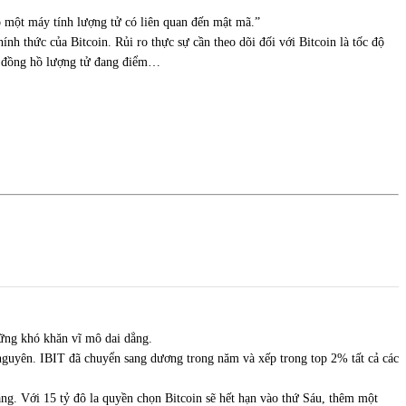
ó một máy tính lượng tử có liên quan đến mật mã.”
nh thức của Bitcoin. Rủi ro thực sự cần theo dõi đối với Bitcoin là tốc độ
Và đồng hồ lượng tử đang điểm…
hững khó khăn vĩ mô dai dẳng.
guyên. IBIT đã chuyển sang dương trong năm và xếp trong top 2% tất cả các
áng. Với 15 tỷ đô la quyền chọn Bitcoin sẽ hết hạn vào thứ Sáu, thêm một