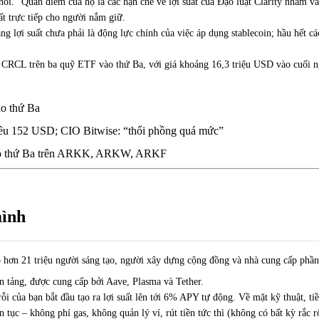
hối.” Quan điểm của họ là các hạn chế về lợi suất của Đạo luật Clarity nhắm v
ất trực tiếp cho người nắm giữ.
 lợi suất chưa phải là động lực chính của việc áp dụng stablecoin; hầu hết cá
 CRCL trên ba quỹ ETF vào thứ Ba, với giá khoảng 16,3 triệu USD vào cuối n
o thứ Ba
tiêu 152 USD; CIO Bitwise: “thổi phồng quá mức”
vào thứ Ba trên ARKK, ARKW, ARKF
mình
o hơn 21 triệu người sáng tạo, người xây dựng cộng đồng và nhà cung cấp phầ
n tảng, được cung cấp bởi Aave, Plasma và Tether.
ỗi của bạn bắt đầu tạo ra lợi suất lên tới 6% APY tự động. Về mặt kỹ thuật, 
 tục – không phí gas, không quản lý ví, rút tiền tức thì (không có bất kỳ rắc r