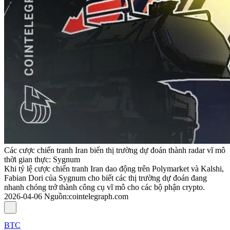
Các cược chiến tranh Iran biến thị trường dự đoán thành radar vĩ mô
thời gian thực: Sygnum
Khi tỷ lệ cược chiến tranh Iran dao động trên Polymarket và Kalshi,
Fabian Dori của Sygnum cho biết các thị trường dự đoán đang
nhanh chóng trở thành công cụ vĩ mô cho các bộ phận crypto.
2026-04-06
Nguồn
:
cointelegraph.com
BTC