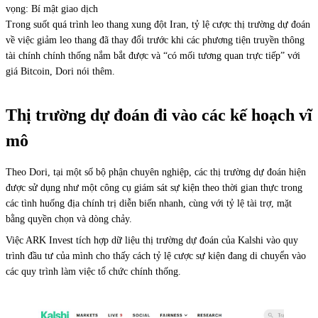
vọng: Bí mật giao dịch
Trong suốt quá trình leo thang xung đột Iran, tỷ lệ cược thị trường dự đoán
về việc giảm leo thang đã thay đổi trước khi các phương tiện truyền thông
tài chính chính thống nắm bắt được và “có mối tương quan trực tiếp” với
giá Bitcoin, Dori nói thêm.
Thị trường dự đoán đi vào các kế hoạch vĩ
mô
Theo Dori, tại một số bộ phận chuyên nghiệp, các thị trường dự đoán hiện
được sử dụng như một công cụ giám sát sự kiện theo thời gian thực trong
các tình huống địa chính trị diễn biến nhanh, cùng với tỷ lệ tài trợ, mặt
bằng quyền chọn và dòng chảy.
Việc ARK Invest tích hợp dữ liệu thị trường dự đoán của Kalshi vào quy
trình đầu tư của mình cho thấy cách tỷ lệ cược sự kiện đang di chuyển vào
các quy trình làm việc tổ chức chính thống.