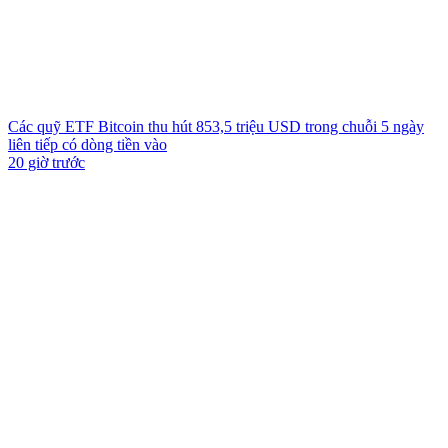
Các quỹ ETF Bitcoin thu hút 853,5 triệu USD trong chuỗi 5 ngày
liên tiếp có dòng tiền vào
20 giờ trước