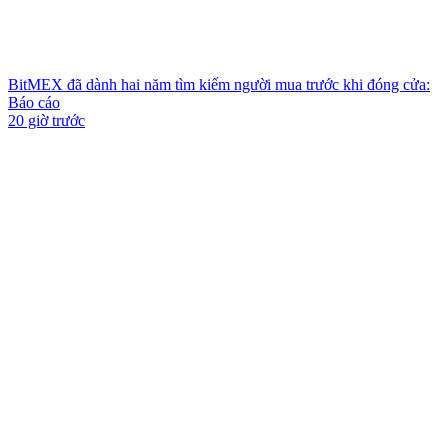
BitMEX đã dành hai năm tìm kiếm người mua trước khi đóng cửa:
Báo cáo
20 giờ trước