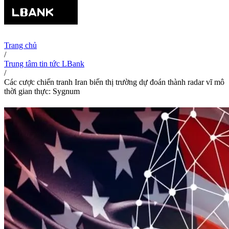
Trang chủ
/
Trung tâm tin tức LBank
/
Các cược chiến tranh Iran biến thị trường dự đoán thành radar vĩ mô
thời gian thực: Sygnum