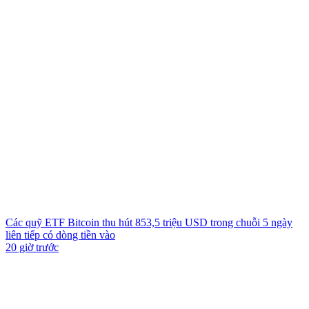
Các quỹ ETF Bitcoin thu hút 853,5 triệu USD trong chuỗi 5 ngày
liên tiếp có dòng tiền vào
20 giờ trước