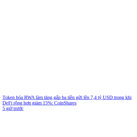
Token hóa RWA làm tăng gấp ba tiền gửi lên 7,4 tỷ USD trong khi
DeFi rộng hơn giảm 15%: CoinShares
5 giờ trước