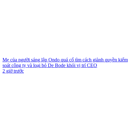
Mẹ của người sáng lập Ondo quá cố tìm cách giành quyền kiểm
soát công ty và loại bỏ De Bode khỏi vị trí CEO
2 giờ trước