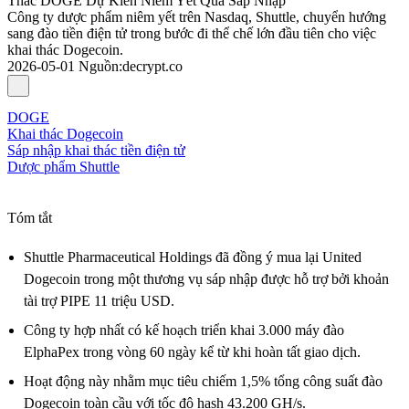
Thác DOGE Dự Kiến Niêm Yết Qua Sáp Nhập
Công ty dược phẩm niêm yết trên Nasdaq, Shuttle, chuyển hướng
sang đào tiền điện tử trong bước đi thể chế lớn đầu tiên cho việc
khai thác Dogecoin.
2026-05-01
Nguồn
:
decrypt.co
DOGE
Khai thác Dogecoin
Sáp nhập khai thác tiền điện tử
Dược phẩm Shuttle
Tóm tắt
Shuttle Pharmaceutical Holdings đã đồng ý mua lại United
Dogecoin trong một thương vụ sáp nhập được hỗ trợ bởi khoản
tài trợ PIPE 11 triệu USD.
Công ty hợp nhất có kế hoạch triển khai 3.000 máy đào
ElphaPex trong vòng 60 ngày kể từ khi hoàn tất giao dịch.
Hoạt động này nhằm mục tiêu chiếm 1,5% tổng công suất đào
Dogecoin toàn cầu với tốc độ hash 43.200 GH/s.