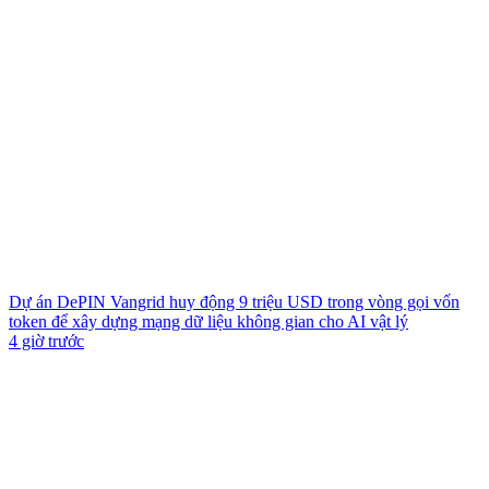
Dự án DePIN Vangrid huy động 9 triệu USD trong vòng gọi vốn
token để xây dựng mạng dữ liệu không gian cho AI vật lý
4 giờ trước