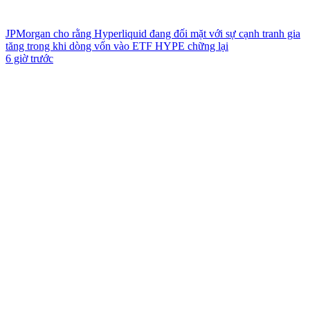
JPMorgan cho rằng Hyperliquid đang đối mặt với sự cạnh tranh gia
tăng trong khi dòng vốn vào ETF HYPE chững lại
6 giờ trước