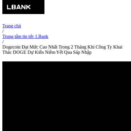
Trang chủ
/
Trung tâm tin tức LBank
/
Dogecoin Đạt Mức Cao Nhất Trong 2 Tháng Khi Công Ty Khai
Thác DOGE Dự Kiến Niêm Yết Qua Sáp Nhập