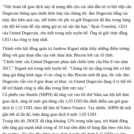
"Việc hoàn tất giao dịch này sẽ mang đến cho các nhà đầu tư cơ hội tiếp cận
Dogecoin thông qua chiến lược kép của chúng tôi: đào Dogecoin bằng các
máy đào hiệu quả cao, tiết kiệm chi phí và giữ Dogecoin đã đào trong bảng
cân đối kế toán để xây dựng giá trị tài sản dài hạn," Ryan Trasolini, CEO
của United Dogecoin, cho biết trong một tuyên bố. Ông sẽ giữ chức đồng
CEO của công ty hợp nhất.
Thành viên hội đồng quản trị Andrew Kiguel nhận thấy những điểm tương
đồng với giai đoạn đầu của việc khai thác Bitcoin bởi các tổ chức.
"Chiến lược của United Dogecoin phản ánh chiến lược của Hut 8 vào năm
2017," Kiguel nói trong một tuyên bố. "Chúng tôi tin rằng trong khi cơ hội
tăng giá đáng kinh ngạc ở các công ty đào Bitcoin mới đã qua, thì việc đào
Dogecoin vẫn còn ở giai đoạn sơ khai, và United Dogecoin đang ở vị thế tốt
để trở thành công ty dẫn đầu trong lĩnh vực này."
Cổ phiếu của Shuttle (SHPH) đã tăng vọt vào tối thứ Năm sau khi kết thúc
giao dịch, tăng từ mức giá đóng cửa 1,03 USD lên đỉnh điểm sau giờ giao
dịch là 1,52 USD, theo dữ liệu từ Yahoo Finance. Tuy nhiên, SHPH đã mất
gần hết số lãi đó, hiện đang giao dịch ở mức 1,05 USD.
Trong khi đó, DOGE đã tăng khoảng 12% trong tuần qua, trở thành đồng
tiền tăng giá mạnh nhất trong số 10 loại tiền điện tử hàng đầu theo vốn hóa