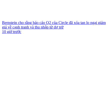
Bernstein cho rằng báo cáo Q2 của Circle đã xóa tan lo ngại giảm
giá về cạnh tranh và thu nhập từ dự trữ
10 giờ trước