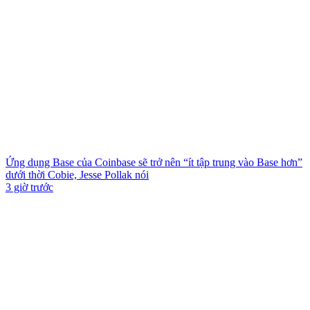
Ứng dụng Base của Coinbase sẽ trở nên “ít tập trung vào Base hơn”
dưới thời Cobie, Jesse Pollak nói
3 giờ trước