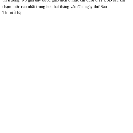
thị trường. Nó gần đây được giao dịch ở mức chỉ dưới 0,11 USD sau khi
chạm mức cao nhất trong hơn hai tháng vào đầu ngày thứ Sáu.
Tin nổi bật