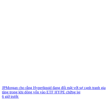
JPMorgan cho rằng Hyperliquid đang đối mặt với sự cạnh tranh gia
tăng trong khi dòng vốn vào ETF HYPE chững lại
6 giờ trước