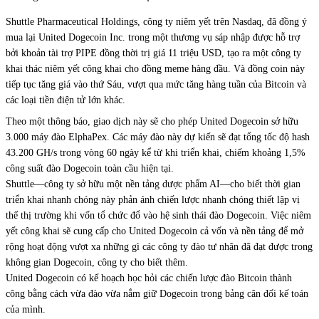
Shuttle Pharmaceutical Holdings, công ty niêm yết trên Nasdaq,
đã đồng ý
mua lại
United Dogecoin Inc. trong một thương vụ sáp nhập được hỗ trợ
bởi khoản tài trợ PIPE đồng thời trị giá 11 triệu USD, tạo ra một công ty
khai thác niêm yết công khai cho đồng meme hàng đầu. Và đồng coin này
tiếp tục tăng giá vào thứ Sáu, vượt qua mức tăng hàng tuần của Bitcoin và
các loại tiền điện tử lớn khác.
Theo một thông báo, giao dịch này sẽ cho phép United Dogecoin sở hữu
3.000 máy đào ElphaPex. Các máy đào này dự kiến sẽ đạt tổng tốc độ hash
43.200 GH/s trong vòng 60 ngày kể từ khi triển khai, chiếm khoảng 1,5%
công suất đào Dogecoin toàn cầu hiện tại.
Shuttle—công ty sở hữu một nền tảng dược phẩm AI—cho biết thời gian
triển khai nhanh chóng này phản ánh chiến lược nhanh chóng thiết lập vị
thế thị trường khi vốn tổ chức đổ vào hệ sinh thái đào Dogecoin. Việc niêm
yết công khai sẽ cung cấp cho United Dogecoin cả vốn và nền tảng để mở
rộng hoạt động vượt xa những gì các công ty đào tư nhân đã đạt được trong
không gian Dogecoin, công ty cho biết thêm.
United Dogecoin có kế hoạch học hỏi các chiến lược đào Bitcoin thành
công bằng cách vừa đào vừa nắm giữ Dogecoin trong bảng cân đối kế toán
của mình.