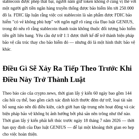
stablecoin được phép thất bại, người nắm giữ token không ở cùng vị thế với
một người gửi tiền ngân hàng truyền thống được bảo hiểm lên tới 250.000
đô la. FDIC lập luận rằng việc coi stablecoin là sản phẩm được FDIC bảo
hiểm “có vẻ không phù hợp” với ngôn ngữ rõ ràng của Đạo luật GENIUS,
trong đó nêu rõ rằng stablecoin thanh toán không thuộc đối tượng bảo hiểm
tiền gửi liên bang. Yêu cầu dự trữ 1:1 được thiết kế để trở thành biện pháp
bảo vệ cấu trúc thay cho bảo hiểm đó — nhưng đó là một hình thức bảo vệ
khác.
Điều Gì Sẽ Xảy Ra Tiếp Theo Trước Khi
Điều Này Trở Thành Luật
Theo báo cáo của crypto.news, thời gian lấy ý kiến 60 ngày bao gồm 144
câu hỏi cụ thể, bao gồm cách xác định kích thước đệm dự trữ, loại tài sản
bổ sung nào nên đủ điều kiện, cách giới hạn tập trung nên hoạt động và các
biện pháp bảo vệ không bị ảnh hưởng bởi phá sản nên trông như thế nào.
Thời gian lấy ý kiến phải kết thúc trước ngày 18 tháng 7 năm 2026 — thời
hạn quy định của Đạo luật GENIUS — để lại một khoảng thời gian eo hẹp
cho việc hoàn thiện.