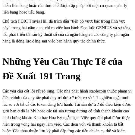
hiểm liên bang hoặc các thực thể được cấp phép bởi một cơ quan quản lý
liên bang hoặc tiểu bang.
Chủ tịch FDIC Travis Hill đã trích dẫn “tiến bộ vượt bậc trong lĩnh vực
này” trong hai năm qua, chỉ ra việc ban hành Đạo luật GENIUS và sự tăng
tốc phát triển tài sản kỹ thuật số của cả ngân hàng và các công ty phi ngân
hàng là động lực đằng sau việc ban hành quy tắc chính thức.
Những Yêu Cầu Thực Tế của
Đề Xuất 191 Trang
Các yêu cầu cốt lõi rất rõ ràng. Các nhà phát hành stablecoin thuộc phạm vi
điều chỉnh của quy tắc phải duy trì dự trữ trên cơ sở 1:1 nghiêm ngặt mọi
lúc so với tất cả các token đang lưu hành. Tài sản dự trữ đủ điều kiện được
giới hạn ở đô la Mỹ hoặc các tài sản tương đương có tính thanh khoản cao
như chứng khoán Kho bạc Hoa Kỳ ngắn hạn. Việc quy đổi phải được thực
hiện trong vòng hai ngày làm việc. Các đệm vốn và thanh khoản là bắt
buộc. Các thỏa thuận lưu ký phải đáp ứng các tiêu chuẩn cụ thể và kiểm