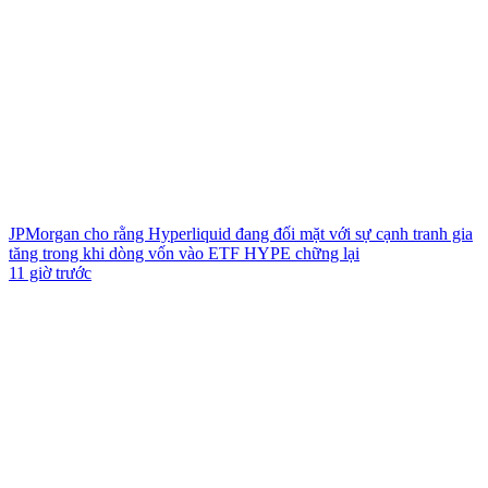
JPMorgan cho rằng Hyperliquid đang đối mặt với sự cạnh tranh gia
tăng trong khi dòng vốn vào ETF HYPE chững lại
11 giờ trước