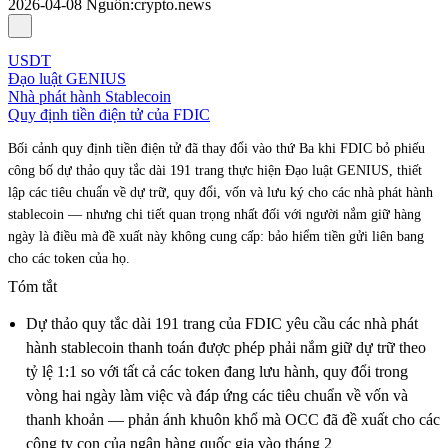
2026-04-08
Nguồn
:
crypto.news
USDT
Đạo luật GENIUS
Nhà phát hành Stablecoin
Quy định tiền điện tử của FDIC
Bối cảnh quy định tiền điện tử đã thay đổi vào thứ Ba khi FDIC bỏ phiếu
công bố dự thảo quy tắc dài 191 trang thực hiện Đạo luật GENIUS, thiết
lập các tiêu chuẩn về dự trữ, quy đổi, vốn và lưu ký cho các nhà phát hành
stablecoin — nhưng chi tiết quan trọng nhất đối với người nắm giữ hàng
ngày là điều mà đề xuất này không cung cấp: bảo hiểm tiền gửi liên bang
cho các token của họ.
Tóm tắt
Dự thảo quy tắc dài 191 trang của FDIC yêu cầu các nhà phát
hành stablecoin thanh toán được phép phải nắm giữ dự trữ theo
tỷ lệ 1:1 so với tất cả các token đang lưu hành, quy đổi trong
vòng hai ngày làm việc và đáp ứng các tiêu chuẩn về vốn và
thanh khoản — phản ánh khuôn khổ mà OCC đã đề xuất cho các
công ty con của ngân hàng quốc gia vào tháng 2