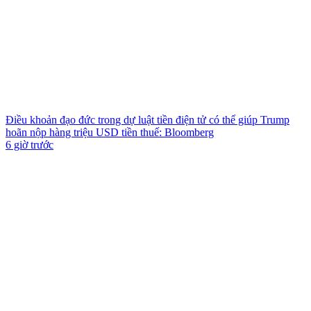
Điều khoản đạo đức trong dự luật tiền điện tử có thể giúp Trump
hoãn nộp hàng triệu USD tiền thuế: Bloomberg
6 giờ trước