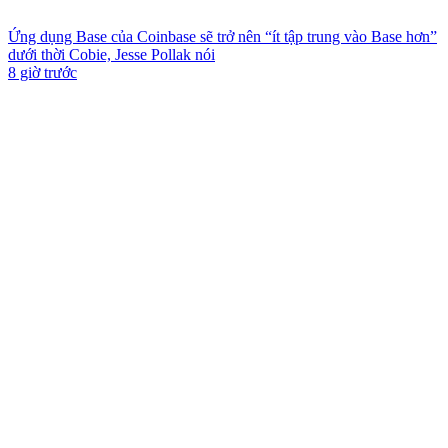
Ứng dụng Base của Coinbase sẽ trở nên “ít tập trung vào Base hơn”
dưới thời Cobie, Jesse Pollak nói
8 giờ trước