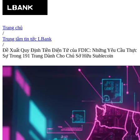
Trang chủ
/
Trung tâm tin tức LBank
/
Đề Xuất Quy Định Tiền Điện Tử của FDIC: Những Yêu Cầu Thực
Sự Trong 191 Trang Dành Cho Chủ Sở Hữu Stablecoin