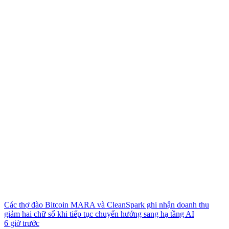
Các thợ đào Bitcoin MARA và CleanSpark ghi nhận doanh thu
giảm hai chữ số khi tiếp tục chuyển hướng sang hạ tầng AI
6 giờ trước