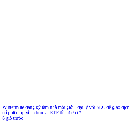
Wintermute đăng ký làm nhà môi giới - đại lý với SEC để giao dịch
cổ phiếu, quyền chọn và ETF tiền điện tử
6 giờ trước