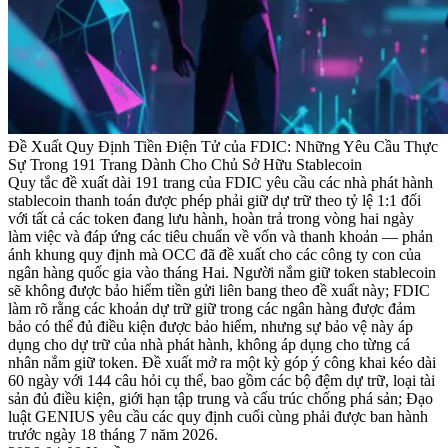
Đề Xuất Quy Định Tiền Điện Tử của FDIC: Những Yêu Cầu Thực
Sự Trong 191 Trang Dành Cho Chủ Sở Hữu Stablecoin
Quy tắc đề xuất dài 191 trang của FDIC yêu cầu các nhà phát hành
stablecoin thanh toán được phép phải giữ dự trữ theo tỷ lệ 1:1 đối
với tất cả các token đang lưu hành, hoàn trả trong vòng hai ngày
làm việc và đáp ứng các tiêu chuẩn về vốn và thanh khoản — phản
ánh khung quy định mà OCC đã đề xuất cho các công ty con của
ngân hàng quốc gia vào tháng Hai. Người nắm giữ token stablecoin
sẽ không được bảo hiểm tiền gửi liên bang theo đề xuất này; FDIC
làm rõ rằng các khoản dự trữ giữ trong các ngân hàng được đảm
bảo có thể đủ điều kiện được bảo hiểm, nhưng sự bảo vệ này áp
dụng cho dự trữ của nhà phát hành, không áp dụng cho từng cá
nhân nắm giữ token. Đề xuất mở ra một kỳ góp ý công khai kéo dài
60 ngày với 144 câu hỏi cụ thể, bao gồm các bộ đệm dự trữ, loại tài
sản đủ điều kiện, giới hạn tập trung và cấu trúc chống phá sản; Đạo
luật GENIUS yêu cầu các quy định cuối cùng phải được ban hành
trước ngày 18 tháng 7 năm 2026.