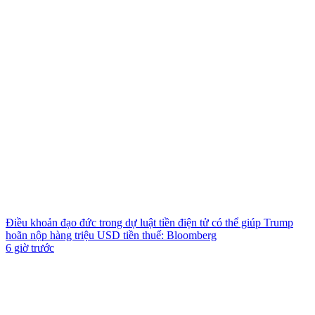
Điều khoản đạo đức trong dự luật tiền điện tử có thể giúp Trump
hoãn nộp hàng triệu USD tiền thuế: Bloomberg
6 giờ trước