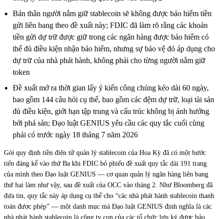
Bản thân người nắm giữ stablecoin sẽ không được bảo hiểm tiền
gửi liên bang theo đề xuất này; FDIC đã làm rõ rằng các khoản
tiền gửi dự trữ được giữ trong các ngân hàng được bảo hiểm có
thể đủ điều kiện nhận bảo hiểm, nhưng sự bảo vệ đó áp dụng cho
dự trữ của nhà phát hành, không phải cho từng người nắm giữ
token
Đề xuất mở ra thời gian lấy ý kiến công chúng kéo dài 60 ngày,
bao gồm 144 câu hỏi cụ thể, bao gồm các đệm dự trữ, loại tài sản
đủ điều kiện, giới hạn tập trung và cấu trúc không bị ảnh hưởng
bởi phá sản; Đạo luật GENIUS yêu cầu các quy tắc cuối cùng
phải có trước ngày 18 tháng 7 năm 2026
Gói quy định tiền điện tử quản lý stablecoin của Hoa Kỳ đã có một bước
tiến đáng kể vào thứ Ba khi FDIC bỏ phiếu đề xuất quy tắc dài 191 trang
của mình theo Đạo luật GENIUS — cơ quan quản lý ngân hàng liên bang
thứ hai làm như vậy, sau đề xuất của OCC vào tháng 2. Như Bloomberg đã
đưa tin, quy tắc này áp dụng cụ thể cho “các nhà phát hành stablecoin thanh
toán được phép” — một danh mục mà Đạo luật GENIUS định nghĩa là các
nhà phát hành stablecoin là công ty con của các tổ chức lưu ký được bảo