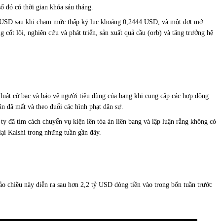
 đó có thời gian khóa sáu tháng.
27 USD sau khi chạm mức thấp kỷ lục khoảng 0,2444 USD, và một đợt mở
ốt lõi, nghiên cứu và phát triển, sản xuất quả cầu (orb) và tăng trưởng hệ
uật cờ bạc và bảo vệ người tiêu dùng của bang khi cung cấp các hợp đồng
n đã mất và theo đuổi các hình phạt dân sự.
ty đã tìm cách chuyển vụ kiện lên tòa án liên bang và lập luận rằng không có
ại Kalshi trong những tuần gần đây.
ảo chiều này diễn ra sau hơn 2,2 tỷ USD dòng tiền vào trong bốn tuần trước