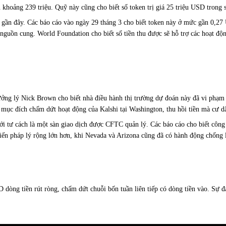
oảng 239 triệu. Quỹ này cũng cho biết số token trị giá 25 triệu USD trong số
 gần đây. Các báo cáo vào ngày 29 tháng 3 cho biết token này ở mức gần 0,
n cung. World Foundation cho biết số tiền thu được sẽ hỗ trợ các hoạt động c
ởng lý Nick Brown cho biết nhà điều hành thị trường dự đoán này đã vi phạm l
 mục đích chấm dứt hoạt động của Kalshi tại Washington, thu hồi tiền mà cư dâ
với tư cách là một sàn giao dịch được CFTC quản lý. Các báo cáo cho biết công 
hiến pháp lý rộng lớn hơn, khi Nevada và Arizona cũng đã có hành động chống l
dòng tiền rút ròng, chấm dứt chuỗi bốn tuần liên tiếp có dòng tiền vào. Sự đ