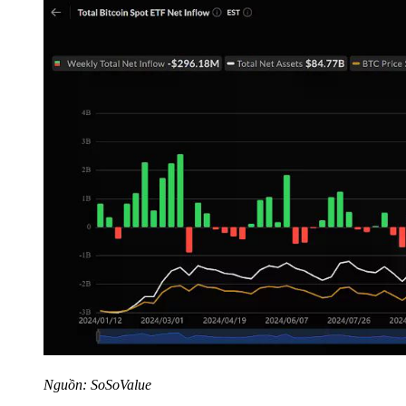
Nguồn: SoSoValue