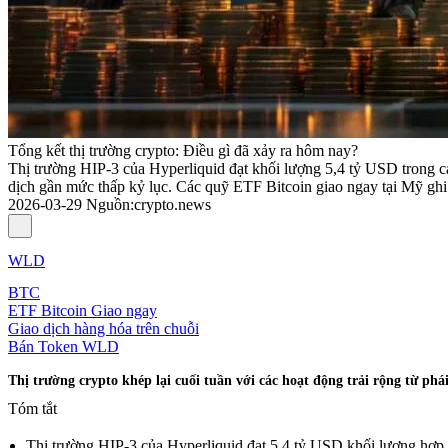
Tổng kết thị trường crypto: Điều gì đã xảy ra hôm nay?
Thị trường HIP-3 của Hyperliquid đạt khối lượng 5,4 tỷ USD trong 
dịch gần mức thấp kỷ lục. Các quỹ ETF Bitcoin giao ngay tại Mỹ ghi n
2026-03-29
Nguồn
:
crypto.news
WLD
BTC
ETF Bitcoin Giao ngay
Giao dịch hàng hóa trên chuỗi
Bán Token WLD
Thị trường crypto khép lại cuối tuần với các hoạt động trải rộng từ ph
Tóm tắt
Thị trường HIP-3 của Hyperliquid đạt 5,4 tỷ USD khối lượng hợp 