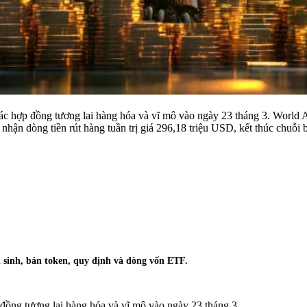
các hợp đồng tương lai hàng hóa và vĩ mô vào ngày 23 tháng 3. World
hận dòng tiền rút hàng tuần trị giá 296,18 triệu USD, kết thúc chuỗi 
ái sinh, bán token, quy định và dòng vốn ETF.
đồng tương lai hàng hóa và vĩ mô vào ngày 23 tháng 3.