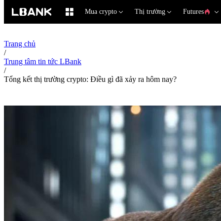
Mua crypto
Thị trường
Futures
Trang chủ
/
Trung tâm tin tức LBank
/
Tổng kết thị trường crypto: Điều gì đã xảy ra hôm nay?