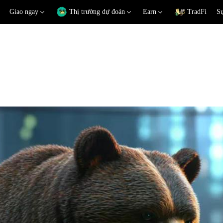
Giao ngay
Thị trường dự đoán
Earn
TradFi
Sự