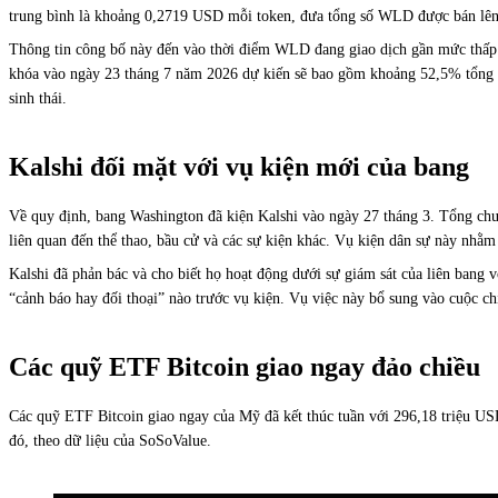
trung bình là khoảng 0,2719 USD mỗi token, đưa tổng số WLD được bán lên kh
Thông tin công bố này đến vào thời điểm WLD đang giao dịch gần mức thấp
khóa vào ngày 23 tháng 7 năm 2026 dự kiến sẽ bao gồm khoảng 52,5% tổng nguồ
sinh thái.
Kalshi đối mặt với vụ kiện mới của bang
Về quy định, bang Washington đã kiện Kalshi vào ngày 27 tháng 3. Tổng chư
liên quan đến thể thao, bầu cử và các sự kiện khác. Vụ kiện dân sự này nhằm
Kalshi đã phản bác và cho biết họ hoạt động dưới sự giám sát của liên bang 
“cảnh báo hay đối thoại” nào trước vụ kiện. Vụ việc này bổ sung vào cuộc c
Các quỹ ETF Bitcoin giao ngay đảo chiều
Các quỹ ETF Bitcoin giao ngay của Mỹ đã kết thúc tuần với 296,18 triệu USD 
đó, theo dữ liệu của SoSoValue.