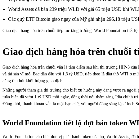
World Assets đã bán 239 triệu WLD với giá 65 triệu USD khi WLD
Các quỹ ETF Bitcoin giao ngay của Mỹ ghi nhận 296,18 triệu USD d
Giao dịch hàng hóa trên chuỗi tiếp tục tăng trưởng, World Foundation tiết l
Giao dịch hàng hóa trên chuỗi t
Giao dịch hàng hóa trên chuỗi vẫn là tâm điểm sau khi thị trường HIP-3 của
và tài sản vĩ mô. Bạc dẫn đầu với 1,3 tỷ USD, tiếp theo là dầu thô WTI ở
cũng thu hút khối lượng giao dịch.
Những người tham gia thị trường cho biết xu hướng này đang vượt ra ngoài p
tuần hiện đã vượt 1 tỷ USD mỗi ngày, đồng thời nói thêm rằng “địa chính tr
Đồng thời, thanh khoản vẫn là một hạn chế, với người đồng sáng lập 1inch Se
World Foundation tiết lộ đợt bán token 
World Foundation cho biết đơn vị phát hành token của họ, World Assets, đã h