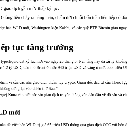
 giao dịch gần mức thấp kỷ lục.
òng tiền chảy ra hàng tuần, chấm dứt chuỗi bốn tuần liên tiếp có dòn
ộ đợt bán WLD mới, Washington kiện Kalshi, và các quỹ ETF Bitcoin giao ngay k
iếp tục tăng trưởng
 Hyperliquid đạt kỷ lục mới vào ngày 23 tháng 3. Nền tảng này đã xử lý khoản
 mức 1,2 tỷ USD, dầu thô Brent ở mức 940 triệu USD và vàng ở mức 558 triệu
hạm vi của các nhà giao dịch thuần túy crypto. Giám đốc đầu tư của Theo, Igg
ị không dừng lại vào chiều thứ Sáu.”
rgej Kunz cho biết các sàn giao dịch truyền thống vẫn dẫn đầu về độ sâu và ch
WLD mới
oàn tất việc bán WLD trị giá 65 triệu USD thông qua giao dịch OTC với bốn đối