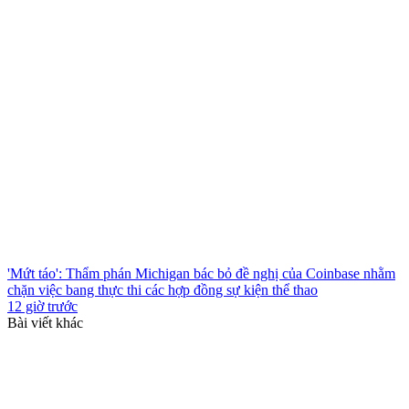
'Mứt táo': Thẩm phán Michigan bác bỏ đề nghị của Coinbase nhằm
chặn việc bang thực thi các hợp đồng sự kiện thể thao
12 giờ trước
Bài viết khác