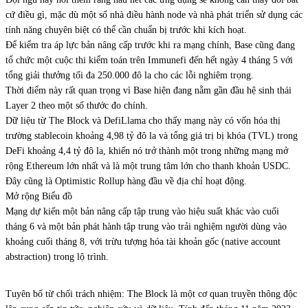
cứ điều gì, mặc dù một số nhà điều hành node và nhà phát triển sử dụng các
tính năng chuyên biệt có thể cần chuẩn bị trước khi kích hoạt.
Để kiểm tra áp lực bản nâng cấp trước khi ra mạng chính, Base cũng đang
tổ chức một cuộc thi kiểm toán trên Immunefi đến hết ngày 4 tháng 5 với
tổng giải thưởng tối đa 250.000 đô la cho các lỗi nghiêm trọng.
Thời điểm này rất quan trọng vì Base hiện đang nằm gần đầu hệ sinh thái
Layer 2 theo một số thước đo chính.
Dữ liệu từ The Block và DefiLlama cho thấy mạng này có vốn hóa thị
trường stablecoin khoảng 4,98 tỷ đô la và tổng giá trị bị khóa (TVL) trong
DeFi khoảng 4,4 tỷ đô la, khiến nó trở thành một trong những mạng mở
rộng Ethereum lớn nhất và là một trung tâm lớn cho thanh khoản USDC.
Đây cũng là Optimistic Rollup hàng đầu về địa chỉ hoạt động.
Mở rộng Biểu đồ
Mạng dự kiến một bản nâng cấp tập trung vào hiệu suất khác vào cuối
tháng 6 và một bản phát hành tập trung vào trải nghiệm người dùng vào
khoảng cuối tháng 8, với trừu tượng hóa tài khoản gốc (native account
abstraction) trong lộ trình.
Tuyên bố từ chối trách nhiệm: The Block là một cơ quan truyền thông độc