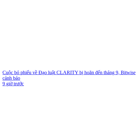
Cuộc bỏ phiếu về Đạo luật CLARITY bị hoãn đến tháng 9, Bitwise
cảnh báo
9 giờ trước