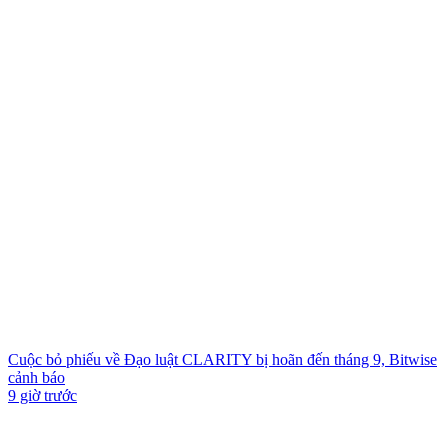
Cuộc bỏ phiếu về Đạo luật CLARITY bị hoãn đến tháng 9, Bitwise
cảnh báo
9 giờ trước