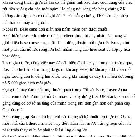
khi sự đồng thuận giữa cả hai có thể giảm tính xác thực cuối cùng của việc
rút tiền xuống chỉ còn một ngày. Họ cũng nói rằng các bằng chứng ZK
không cần cấp phép có thể ghi đè lên các bằng chứng TEE cần cấp phép
nếu hai loại này xung đột.
Ngoài ra, Base đang đơn giản hóa phần mềm bên dưới chuỗi.
Azul biến base-reth-node trở thành client thực thi duy nhất của mạng và
giới thiệu base-consensus, một client đồng thuận mới dựa trên Kona, như
một phần của nỗ lực rộng lớn hơn nhằm nâng cao hiệu suất và hợp lý hóa
hoạt động.
Theo giao thức, công việc này đã cải thiện độ tin cậy. Trong hai tháng qua,
Base cho biết số khối trống đã giảm khoảng 99%, từ khoảng 200 khối mỗi
ngày xuống còn khoảng hai khối, trong khi mạng đã duy trì nhiều đợt bùng
nổ 5.000 giao dịch mỗi giây.
Động thái này đánh dấu một bước quan trọng đối với Base, Layer 2 của
Ethereum được ươm tạo bởi Coinbase và xây dựng trên OP Stack, khi nó cố
gắng củng cố cơ sở hạ tầng của mình trong khi tiến gần hơn đến phân cấp
Giai đoạn 2.
Azul cũng giúp Base phù hợp với các thông số kỹ thuật lớp thực thi Osaka
mới nhất của Ethereum, một thay đổi nhằm làm mượt trải nghiệm của nhà
phát triển thay vì buộc phải viết lại ứng dụng lớn.
Đội ngũ này nói thêm rằng hầu hết các ứng dụng sẽ không cần thay đổi bất