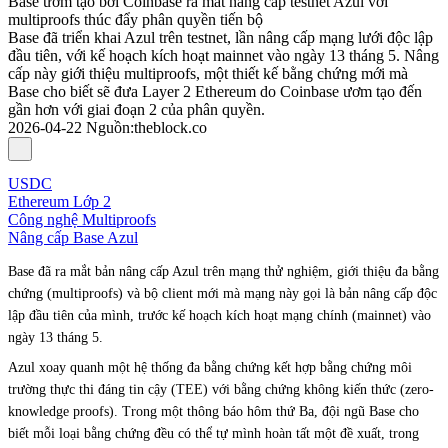
Base ươm tạo bởi Coinbase ra mắt nâng cấp testnet Azul với
multiproofs thúc đẩy phân quyền tiến bộ
Base đã triển khai Azul trên testnet, lần nâng cấp mạng lưới độc lập
đầu tiên, với kế hoạch kích hoạt mainnet vào ngày 13 tháng 5. Nâng
cấp này giới thiệu multiproofs, một thiết kế bằng chứng mới mà
Base cho biết sẽ đưa Layer 2 Ethereum do Coinbase ươm tạo đến
gần hơn với giai đoạn 2 của phân quyền.
2026-04-22
Nguồn
:
theblock.co
USDC
Ethereum Lớp 2
Công nghệ Multiproofs
Nâng cấp Base Azul
Base đã ra mắt bản nâng cấp Azul trên mạng thử nghiệm, giới thiệu đa bằng
chứng (multiproofs) và bộ client mới mà mạng này gọi là bản nâng cấp độc
lập đầu tiên của mình, trước kế hoạch kích hoạt mạng chính (mainnet) vào
ngày 13 tháng 5.
Azul xoay quanh một hệ thống đa bằng chứng kết hợp bằng chứng môi
trường thực thi đáng tin cậy (TEE) với bằng chứng không kiến thức (zero-
knowledge proofs). Trong một thông báo hôm thứ Ba, đội ngũ Base cho
biết mỗi loại bằng chứng đều có thể tự mình hoàn tất một đề xuất, trong