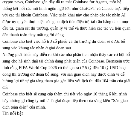
crypto.news, Coinbase gần đây đã ra mắt Coinbase for Agents, một hệ
thống kết nối các mô hình ngôn ngữ lớn như ChatGPT và Claude trực tiếp
với các tài khoản Coinbase. Việc triển khai này cho phép các tác nhân AI
được ủy quyền thực hiện các giao dịch tiền điện tử, tái cân bằng danh mục
đầu tư, giám sát thị trường, quản lý vị thế và thực hiện các tác vụ liên quan
đến thanh toán thay mặt người dùng.
Coinbase cho biết việc hỗ trợ cổ phiếu và thị trường dự đoán sẽ được bổ
sung vào khung tác nhân ở giai đoạn sau.
Những phát triển này diễn ra khi các nhà phân tích nhận thấy các cơ hội bổ
sung cho hệ sinh thái tài chính đang phát triển của Coinbase. Bernstein ước
tính rằng FIFA World Cup 2026 có thể tạo ra từ 5 tỷ đến 10 tỷ USD hoạt
động thị trường dự đoán bổ sung, với sàn giao dịch này được định vị để
hưởng lợi từ sự gia tăng tham gia gắn liền với lịch thi đấu 104 trận của giải
đấu.
Coinbase cho biết sẽ cung cấp thêm chi tiết vào ngày 16 tháng 6 khi trình
bày những gì công ty mô tả là giai đoạn tiếp theo của sáng kiến “Sàn giao
dịch toàn diện” của mình.
Tin nổi bật