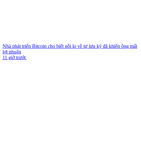
Nhà phát triển Bitcoin cho biết nỗi lo về tự lưu ký đã khiến ông mất
lợi nhuận
11 giờ trước