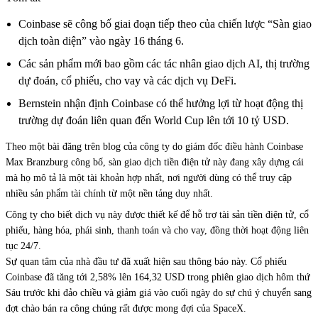
Coinbase sẽ công bố giai đoạn tiếp theo của chiến lược “Sàn giao
dịch toàn diện” vào ngày 16 tháng 6.
Các sản phẩm mới bao gồm các tác nhân giao dịch AI, thị trường
dự đoán, cổ phiếu, cho vay và các dịch vụ DeFi.
Bernstein nhận định Coinbase có thể hưởng lợi từ hoạt động thị
trường dự đoán liên quan đến World Cup lên tới 10 tỷ USD.
Theo một bài đăng trên blog của công ty do giám đốc điều hành Coinbase
Max Branzburg công bố, sàn giao dịch tiền điện tử này đang xây dựng cái
mà họ mô tả là một tài khoản hợp nhất, nơi người dùng có thể truy cập
nhiều sản phẩm tài chính từ một nền tảng duy nhất.
Công ty cho biết dịch vụ này được thiết kế để hỗ trợ tài sản tiền điện tử, cổ
phiếu, hàng hóa, phái sinh, thanh toán và cho vay, đồng thời hoạt động liên
tục 24/7.
Sự quan tâm của nhà đầu tư đã xuất hiện sau thông báo này. Cổ phiếu
Coinbase đã tăng tới 2,58% lên 164,32 USD trong phiên giao dịch hôm thứ
Sáu trước khi đảo chiều và giảm giá vào cuối ngày do sự chú ý chuyển sang
đợt chào bán ra công chúng rất được mong đợi của SpaceX.