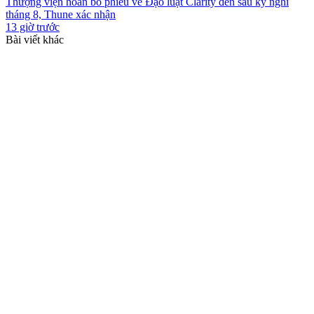
Thượng viện hoãn bỏ phiếu về Đạo luật Clarity đến sau kỳ nghỉ
tháng 8, Thune xác nhận
13 giờ trước
Bài viết khác