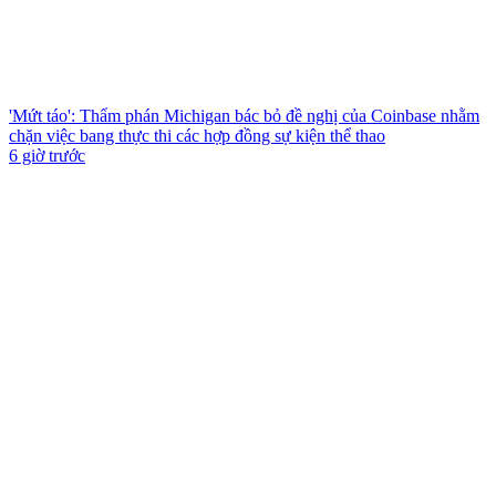
'Mứt táo': Thẩm phán Michigan bác bỏ đề nghị của Coinbase nhằm
chặn việc bang thực thi các hợp đồng sự kiện thể thao
6 giờ trước