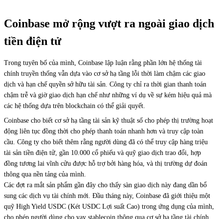
Coinbase mở rộng vượt ra ngoài giao dịch
tiền điện tử
Trong tuyên bố của mình, Coinbase lập luận rằng phần lớn hệ thống tài
chính truyền thống vẫn dựa vào cơ sở hạ tầng lỗi thời làm chậm các giao
dịch và hạn chế quyền sở hữu tài sản. Công ty chỉ ra thời gian thanh toán
chậm trễ và giờ giao dịch hạn chế như những ví dụ về sự kém hiệu quả mà
các hệ thống dựa trên blockchain có thể giải quyết.
Coinbase cho biết cơ sở hạ tầng tài sản kỹ thuật số cho phép thị trường hoạt
động liên tục đồng thời cho phép thanh toán nhanh hơn và truy cập toàn
cầu. Công ty cho biết thêm rằng người dùng đã có thể truy cập hàng triệu
tài sản tiền điện tử, gần 10.000 cổ phiếu và quỹ giao dịch trao đổi, hợp
đồng tương lai vĩnh cửu được hỗ trợ bởi hàng hóa, và thị trường dự đoán
thông qua nền tảng của mình.
Các đợt ra mắt sản phẩm gần đây cho thấy sàn giao dịch này đang dần bổ
sung các dịch vụ tài chính mới. Đầu tháng này, Coinbase đã giới thiệu một
quỹ High Yield USDC (Két USDC Lợi suất Cao) trong ứng dụng của mình,
cho phép người dùng cho vay stablecoin thông qua cơ sở hạ tầng tài chính