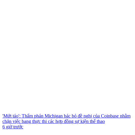
'Mứt táo': Thẩm phán Michigan bác bỏ đề nghị của Coinbase nhằm
chặn việc bang thực thi các hợp đồng sự kiện thể thao
6 giờ trước