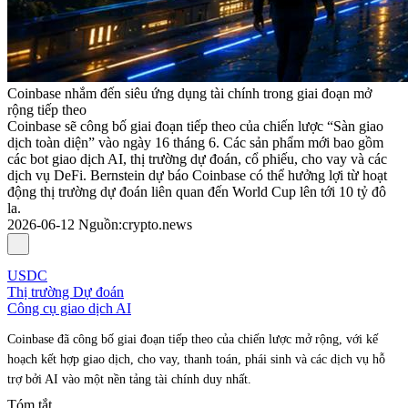
Coinbase nhắm đến siêu ứng dụng tài chính trong giai đoạn mở
rộng tiếp theo
Coinbase sẽ công bố giai đoạn tiếp theo của chiến lược “Sàn giao
dịch toàn diện” vào ngày 16 tháng 6. Các sản phẩm mới bao gồm
các bot giao dịch AI, thị trường dự đoán, cổ phiếu, cho vay và các
dịch vụ DeFi. Bernstein dự báo Coinbase có thể hưởng lợi từ hoạt
động thị trường dự đoán liên quan đến World Cup lên tới 10 tỷ đô
la.
2026-06-12
Nguồn
:
crypto.news
USDC
Thị trường Dự đoán
Công cụ giao dịch AI
Coinbase đã công bố giai đoạn tiếp theo của chiến lược mở rộng, với kế
hoạch kết hợp giao dịch, cho vay, thanh toán, phái sinh và các dịch vụ hỗ
trợ bởi AI vào một nền tảng tài chính duy nhất.
Tóm tắt