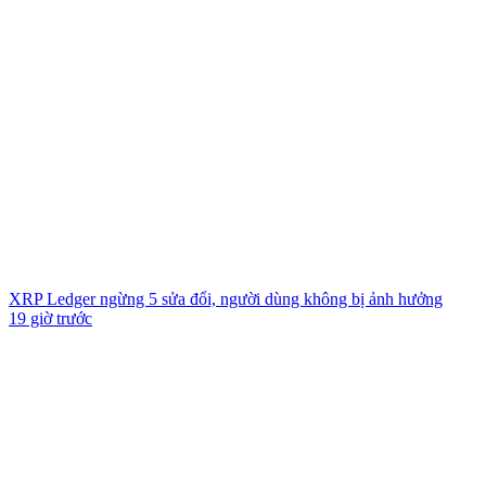
XRP Ledger ngừng 5 sửa đổi, người dùng không bị ảnh hưởng
19 giờ trước