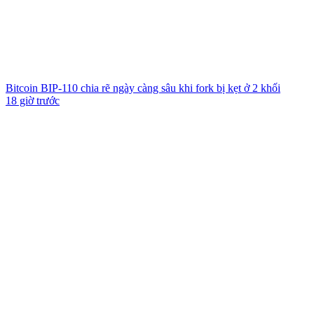
Bitcoin BIP-110 chia rẽ ngày càng sâu khi fork bị kẹt ở 2 khối
18 giờ trước