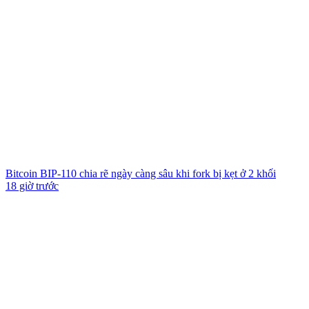
Bitcoin BIP-110 chia rẽ ngày càng sâu khi fork bị kẹt ở 2 khối
18 giờ trước