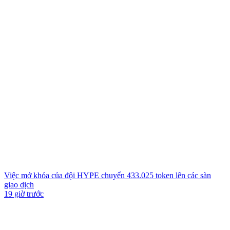
Việc mở khóa của đội HYPE chuyển 433.025 token lên các sàn
giao dịch
19 giờ trước