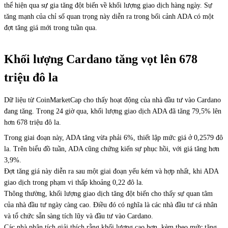
thể hiện qua sự gia tăng đột biến về khối lượng giao dịch hàng ngày. Sự
tăng mạnh của chỉ số quan trọng này diễn ra trong bối cảnh ADA có một
đợt tăng giá mới trong tuần qua.
Khối lượng Cardano tăng vọt lên 678
triệu đô la
Dữ liệu từ CoinMarketCap cho thấy hoạt động của nhà đầu tư vào Cardano
đang tăng. Trong 24 giờ qua, khối lượng giao dịch ADA đã tăng 79,5% lên
hơn 678 triệu đô la.
Trong giai đoạn này, ADA tăng vừa phải 6%, thiết lập mức giá ở 0,2579 đô
la. Trên biểu đồ tuần, ADA cũng chứng kiến sự phục hồi, với giá tăng hơn
3,9%.
Đợt tăng giá này diễn ra sau một giai đoạn yếu kém và hợp nhất, khi ADA
giao dịch trong phạm vi thấp khoảng 0,22 đô la.
Thông thường, khối lượng giao dịch tăng đột biến cho thấy sự quan tâm
của nhà đầu tư ngày càng cao. Điều đó có nghĩa là các nhà đầu tư cá nhân
và tổ chức sẵn sàng tích lũy và đầu tư vào Cardano.
Các nhà phân tích giải thích rằng khối lượng cao hơn, kèm theo mức tăng