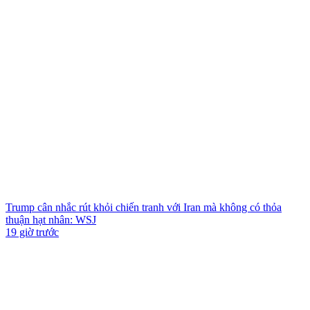
Trump cân nhắc rút khỏi chiến tranh với Iran mà không có thỏa
thuận hạt nhân: WSJ
19 giờ trước