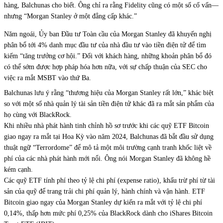
hàng, Balchunas cho biết. Ông chỉ ra rằng Fidelity cũng có một số cố vấn—
nhưng “Morgan Stanley ở một đẳng cấp khác.”
Năm ngoái, Ủy ban Đầu tư Toàn cầu của Morgan Stanley đã
khuyến nghị
phân bổ tới 4% danh mục đầu tư của nhà đầu tư vào tiền điện tử để tìm
kiếm “tăng trưởng cơ hội.” Đối với khách hàng, những khoản phân bổ đó
có thể sớm được hợp pháp hóa hơn nữa, với sự chấp thuận của SEC cho
việc ra mắt MSBT vào thứ Ba.
Balchunas lưu ý rằng “thương hiệu của Morgan Stanley rất lớn,” khác biệt
so với một số nhà quản lý tài sản tiền điện tử khác đã ra mắt sản phẩm của
họ cùng với BlackRock.
Khi nhiều nhà phát hành tinh chỉnh hồ sơ trước khi các quỹ ETF Bitcoin
giao ngay ra mắt tại Hoa Kỳ vào năm 2024, Balchunas đã bắt đầu sử dụng
thuật ngữ “Terrordome” để mô tả một môi trường cạnh tranh khốc liệt về
phí của các nhà phát hành mới nổi. Ông nói Morgan Stanley đã không hề
kém cạnh.
Các quỹ ETF tính phí theo tỷ lệ chi phí (expense ratio), khấu trừ phí từ tài
sản của quỹ để trang trải chi phí quản lý, hành chính và vận hành. ETF
Bitcoin giao ngay của Morgan Stanley dự kiến ra mắt với tỷ lệ chi phí
0,14%, thấp hơn mức phí 0,25% của BlackRock dành cho iShares Bitcoin