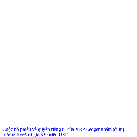
Cuộc bỏ phiếu về quyền riêng tư của XRP Ledger nhắm tới thị
trường RWA trị giá 530 triệu USD