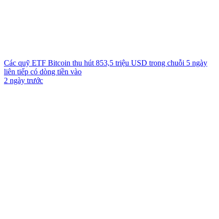
Các quỹ ETF Bitcoin thu hút 853,5 triệu USD trong chuỗi 5 ngày
liên tiếp có dòng tiền vào
2 ngày trước