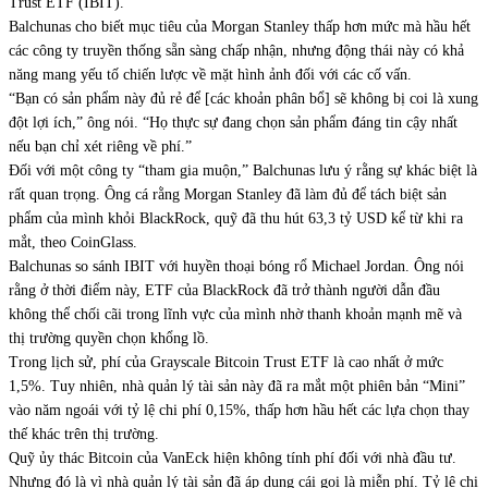
Trust ETF (IBIT).
Balchunas cho biết mục tiêu của Morgan Stanley thấp hơn mức mà hầu hết
các công ty truyền thống sẵn sàng chấp nhận, nhưng động thái này có khả
năng mang yếu tố chiến lược về mặt hình ảnh đối với các cố vấn.
“Bạn có sản phẩm này đủ rẻ để [các khoản phân bổ] sẽ không bị coi là xung
đột lợi ích,” ông nói. “Họ thực sự đang chọn sản phẩm đáng tin cậy nhất
nếu bạn chỉ xét riêng về phí.”
Đối với một công ty “tham gia muộn,” Balchunas lưu ý rằng sự khác biệt là
rất quan trọng. Ông cá rằng Morgan Stanley đã làm đủ để tách biệt sản
phẩm của mình khỏi BlackRock, quỹ đã thu hút 63,3 tỷ USD kể từ khi ra
mắt, theo
CoinGlass
.
Balchunas so sánh IBIT với huyền thoại bóng rổ Michael Jordan. Ông nói
rằng ở thời điểm này, ETF của BlackRock đã trở thành người dẫn đầu
không thể chối cãi trong lĩnh vực của mình nhờ thanh khoản mạnh mẽ và
thị trường quyền chọn khổng lồ.
Trong lịch sử, phí của Grayscale Bitcoin Trust ETF là cao nhất ở mức
1,5%. Tuy nhiên, nhà quản lý tài sản này đã
ra mắt
một phiên bản “Mini”
vào năm ngoái với tỷ lệ chi phí 0,15%, thấp hơn hầu hết các lựa chọn thay
thế khác trên thị trường.
Quỹ ủy thác Bitcoin của VanEck hiện không tính phí đối với nhà đầu tư.
Nhưng đó là vì nhà quản lý tài sản đã
áp dụng
cái gọi là miễn phí. Tỷ lệ chi