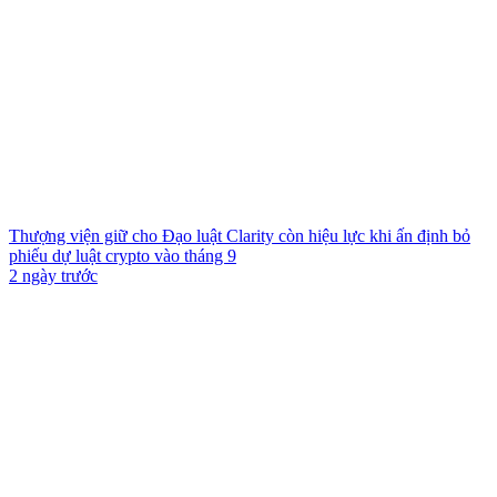
Thượng viện giữ cho Đạo luật Clarity còn hiệu lực khi ấn định bỏ
phiếu dự luật crypto vào tháng 9
2 ngày trước