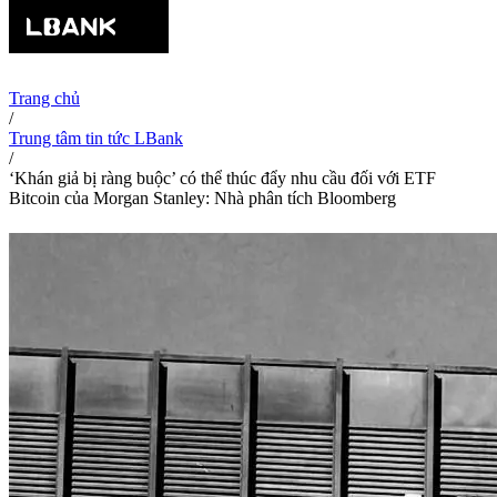
Trang chủ
/
Trung tâm tin tức LBank
/
‘Khán giả bị ràng buộc’ có thể thúc đẩy nhu cầu đối với ETF
Bitcoin của Morgan Stanley: Nhà phân tích Bloomberg