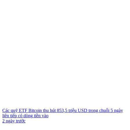
Các quỹ ETF Bitcoin thu hút 853,5 triệu USD trong chuỗi 5 ngày
liên tiếp có dòng tiền vào
2 ngày trước