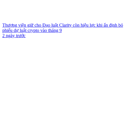
Thượng viện giữ cho Đạo luật Clarity còn hiệu lực khi ấn định bỏ
phiếu dự luật crypto vào tháng 9
2 ngày trước