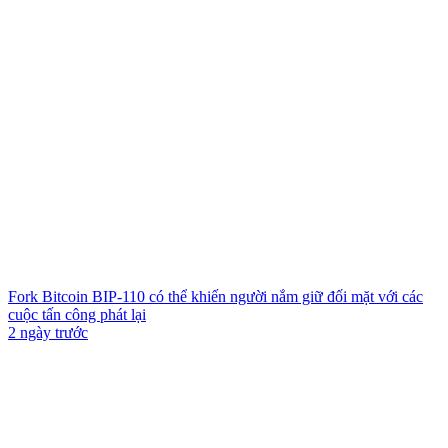
Fork Bitcoin BIP-110 có thể khiến người nắm giữ đối mặt với các
cuộc tấn công phát lại
2 ngày trước