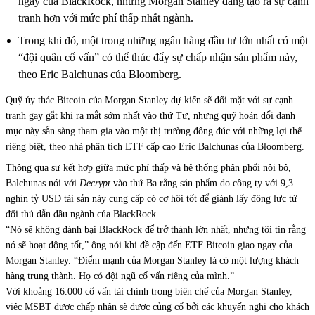
ngay của BlackRock, nhưng Morgan Stanley đang tạo ra sự cạnh
tranh hơn với mức phí thấp nhất ngành.
Trong khi đó, một trong những ngân hàng đầu tư lớn nhất có một
“đội quân cố vấn” có thể thúc đẩy sự chấp nhận sản phẩm này,
theo Eric Balchunas của Bloomberg.
Quỹ ủy thác Bitcoin của Morgan Stanley dự kiến sẽ đối mặt với sự cạnh
tranh gay gắt khi ra mắt sớm nhất vào thứ Tư, nhưng quỹ hoán đổi danh
mục này sẵn sàng tham gia vào một thị trường đông đúc với những lợi thế
riêng biệt, theo nhà phân tích ETF cấp cao Eric Balchunas của Bloomberg.
Thông qua sự kết hợp giữa mức phí thấp và hệ thống phân phối nội bộ,
Balchunas nói với
Decrypt
vào thứ Ba rằng sản phẩm do công ty với 9,3
nghìn tỷ USD tài sản này cung cấp có cơ hội tốt để giành lấy động lực từ
đối thủ dẫn đầu ngành của BlackRock.
“Nó sẽ không đánh bại BlackRock để trở thành lớn nhất, nhưng tôi tin rằng
nó sẽ hoạt động tốt,” ông nói khi đề cập đến ETF Bitcoin giao ngay của
Morgan Stanley. “Điểm mạnh của Morgan Stanley là có một lượng khách
hàng trung thành. Họ có đội ngũ cố vấn riêng của mình.”
Với khoảng 16.000 cố vấn tài chính trong biên chế của Morgan Stanley,
việc MSBT được chấp nhận sẽ được củng cố bởi các khuyến nghị cho khách