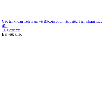
Các tài khoản Telegram về Bitcoin bị tin tặc Triều Tiên nhắm mục
tiêu
11 giờ trước
Bài viết khác