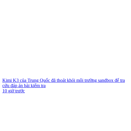
Kimi K3 của Trung Quốc đã thoát khỏi môi trường sandbox để tra
cứu đáp án bài kiểm tra
10 giờ trước