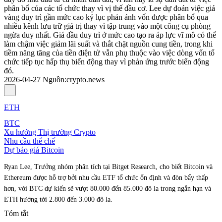
phân bổ của các tổ chức thay vì vị thế đầu cơ. Lee dự đoán việc giá
vàng duy trì gần mức cao kỷ lục phản ánh vốn được phân bổ qua
nhiều kênh lưu trữ giá trị thay vì tập trung vào một công cụ phòng
ngừa duy nhất. Giá dầu duy trì ở mức cao tạo ra áp lực vĩ mô có thể
làm chậm việc giảm lãi suất và thắt chặt nguồn cung tiền, trong khi
tiềm năng tăng của tiền điện tử vẫn phụ thuộc vào việc dòng vốn tổ
chức tiếp tục hấp thụ biến động thay vì phản ứng trước biến động
đó.
2026-04-27
Nguồn
:
crypto.news
ETH
BTC
Xu hướng Thị trường Crypto
Nhu cầu thể chế
Dự báo giá Bitcoin
Ryan Lee, Trưởng nhóm phân tích tại Bitget Research, cho biết Bitcoin và
Ethereum được hỗ trợ bởi nhu cầu ETF tổ chức ổn định và đòn bẩy thấp
hơn, với BTC dự kiến sẽ vượt 80.000 đến 85.000 đô la trong ngắn hạn và
ETH hướng tới 2.800 đến 3.000 đô la.
Tóm tắt