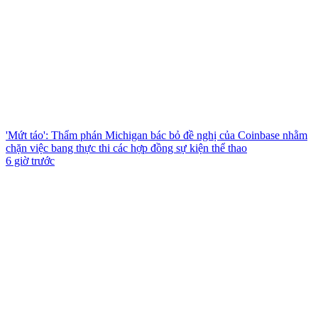
'Mứt táo': Thẩm phán Michigan bác bỏ đề nghị của Coinbase nhằm
chặn việc bang thực thi các hợp đồng sự kiện thể thao
6 giờ trước