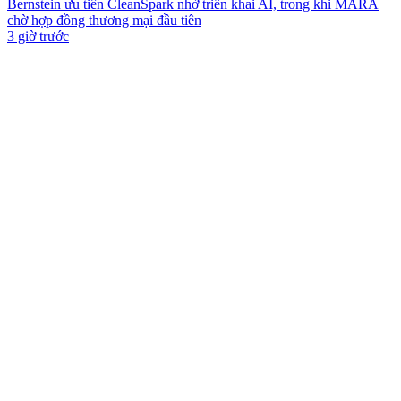
Bernstein ưu tiên CleanSpark nhờ triển khai AI, trong khi MARA
chờ hợp đồng thương mại đầu tiên
3 giờ trước