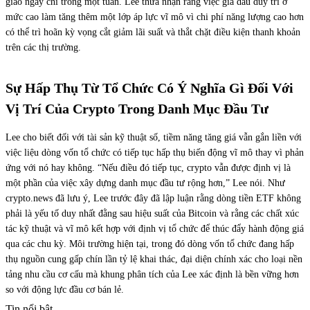
giao ngay chỉ trong một tuần. Lee thừa nhận rằng việc giá dầu duy trì ở
mức cao làm tăng thêm một lớp áp lực vĩ mô vì chi phí năng lượng cao hơn
có thể trì hoãn kỳ vọng cắt giảm lãi suất và thắt chặt điều kiện thanh khoản
trên các thị trường.
Sự Hấp Thụ Từ Tổ Chức Có Ý Nghĩa Gì Đối Với
Vị Trí Của Crypto Trong Danh Mục Đầu Tư
Lee cho biết đối với tài sản kỹ thuật số, tiềm năng tăng giá vẫn gắn liền với
việc liệu dòng vốn tổ chức có tiếp tục hấp thụ biến động vĩ mô thay vì phản
ứng với nó hay không. “Nếu điều đó tiếp tục, crypto vẫn được định vị là
một phần của việc xây dựng danh mục đầu tư rộng hơn,” Lee nói. Như
crypto.news đã lưu ý, Lee trước đây đã lập luận rằng dòng tiền ETF không
phải là yếu tố duy nhất đằng sau hiệu suất của Bitcoin và rằng các chất xúc
tác kỹ thuật và vĩ mô kết hợp với định vị tổ chức để thúc đẩy hành động giá
qua các chu kỳ. Môi trường hiện tại, trong đó dòng vốn tổ chức đang hấp
thụ nguồn cung gấp chín lần tỷ lệ khai thác, đại diện chính xác cho loại nền
tảng nhu cầu cơ cấu mà khung phân tích của Lee xác định là bền vững hơn
so với động lực đầu cơ bán lẻ.
Tin nổi bật