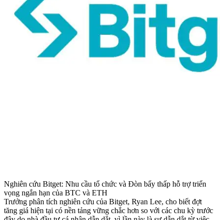
Nghiên cứu Bitget: Nhu cầu tổ chức và Đòn bẩy thấp hỗ trợ triển
vọng ngắn hạn của BTC và ETH
Trưởng phân tích nghiên cứu của Bitget, Ryan Lee, cho biết đợt
tăng giá hiện tại có nền tảng vững chắc hơn so với các chu kỳ trước
đây do nhà đầu tư cá nhân dẫn dắt, vì lần này là sự dẫn dắt từ việc