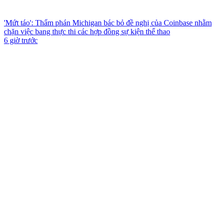
'Mứt táo': Thẩm phán Michigan bác bỏ đề nghị của Coinbase nhằm
chặn việc bang thực thi các hợp đồng sự kiện thể thao
6 giờ trước