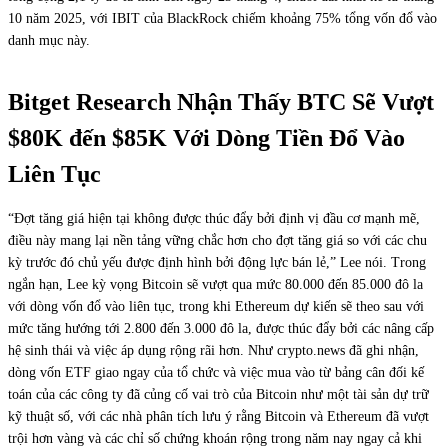
10 năm 2025, với IBIT của BlackRock chiếm khoảng 75% tổng vốn đổ vào
danh mục này.
Bitget Research Nhận Thấy BTC Sẽ Vượt
$80K đến $85K Với Dòng Tiền Đổ Vào
Liên Tục
“Đợt tăng giá hiện tại không được thúc đẩy bởi định vị đầu cơ mạnh mẽ,
điều này mang lại nền tảng vững chắc hơn cho đợt tăng giá so với các chu
kỳ trước đó chủ yếu được định hình bởi động lực bán lẻ,” Lee nói. Trong
ngắn hạn, Lee kỳ vọng Bitcoin sẽ vượt qua mức 80.000 đến 85.000 đô la
với dòng vốn đổ vào liên tục, trong khi Ethereum dự kiến sẽ theo sau với
mức tăng hướng tới 2.800 đến 3.000 đô la, được thúc đẩy bởi các nâng cấp
hệ sinh thái và việc áp dụng rộng rãi hơn. Như crypto.news đã ghi nhận,
dòng vốn ETF giao ngay của tổ chức và việc mua vào từ bảng cân đối kế
toán của các công ty đã củng cố vai trò của Bitcoin như một tài sản dự trữ
kỹ thuật số, với các nhà phân tích lưu ý rằng Bitcoin và Ethereum đã vượt
trội hơn vàng và các chỉ số chứng khoán rộng trong năm nay ngay cả khi