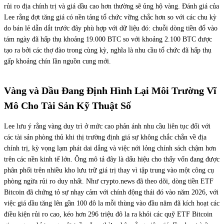
rủi ro địa chính trị và giá dầu cao hơn thường sẽ ủng hộ vàng. Đánh giá của
Lee rằng đợt tăng giá có nền tảng tổ chức vững chắc hơn so với các chu kỳ
do bán lẻ dẫn dắt trước đây phù hợp với dữ liệu đó: chuỗi dòng tiền đổ vào
tám ngày đã hấp thụ khoảng 19.000 BTC so với khoảng 2.100 BTC được
tạo ra bởi các thợ đào trong cùng kỳ, nghĩa là nhu cầu tổ chức đã hấp thụ
gấp khoảng chín lần nguồn cung mới.
Vàng và Dầu Đang Định Hình Lại Môi Trường Vĩ
Mô Cho Tài Sản Kỹ Thuật Số
Lee lưu ý rằng vàng duy trì ở mức cao phản ánh nhu cầu liên tục đối với
các tài sản phòng thủ khi thị trường định giá sự không chắc chắn về địa
chính trị, kỳ vọng lạm phát dai dẳng và việc nới lỏng chính sách chậm hơn
trên các nền kinh tế lớn. Ông mô tả đây là dấu hiệu cho thấy vốn đang được
phân phối trên nhiều kho lưu trữ giá trị thay vì tập trung vào một công cụ
phòng ngừa rủi ro duy nhất. Như crypto.news đã theo dõi, dòng tiền ETF
Bitcoin đã chứng tỏ sự nhạy cảm với chính động thái đó vào năm 2026, với
việc giá dầu tăng lên gần 100 đô la mỗi thùng vào đầu năm đã kích hoạt các
điều kiện rủi ro cao, kéo hơn 296 triệu đô la ra khỏi các quỹ ETF Bitcoin