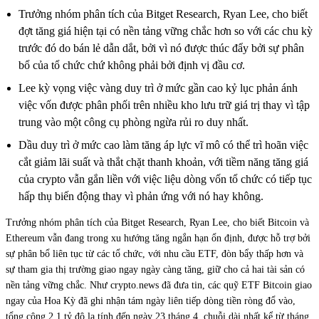
Trưởng nhóm phân tích của Bitget Research, Ryan Lee, cho biết
đợt tăng giá hiện tại có nền tảng vững chắc hơn so với các chu kỳ
trước đó do bán lẻ dẫn dắt, bởi vì nó được thúc đẩy bởi sự phân
bổ của tổ chức chứ không phải bởi định vị đầu cơ.
Lee kỳ vọng việc vàng duy trì ở mức gần cao kỷ lục phản ánh
việc vốn được phân phối trên nhiều kho lưu trữ giá trị thay vì tập
trung vào một công cụ phòng ngừa rủi ro duy nhất.
Dầu duy trì ở mức cao làm tăng áp lực vĩ mô có thể trì hoãn việc
cắt giảm lãi suất và thắt chặt thanh khoản, với tiềm năng tăng giá
của crypto vẫn gắn liền với việc liệu dòng vốn tổ chức có tiếp tục
hấp thụ biến động thay vì phản ứng với nó hay không.
Trưởng nhóm phân tích của Bitget Research, Ryan Lee, cho biết Bitcoin và
Ethereum vẫn đang trong xu hướng tăng ngắn hạn ổn định, được hỗ trợ bởi
sự phân bổ liên tục từ các tổ chức, với nhu cầu ETF, đòn bẩy thấp hơn và
sự tham gia thị trường giao ngay ngày càng tăng, giữ cho cả hai tài sản có
nền tảng vững chắc. Như crypto.news đã đưa tin, các quỹ ETF Bitcoin giao
ngay của Hoa Kỳ đã ghi nhận tám ngày liên tiếp dòng tiền ròng đổ vào,
tổng cộng 2,1 tỷ đô la tính đến ngày 23 tháng 4, chuỗi dài nhất kể từ tháng