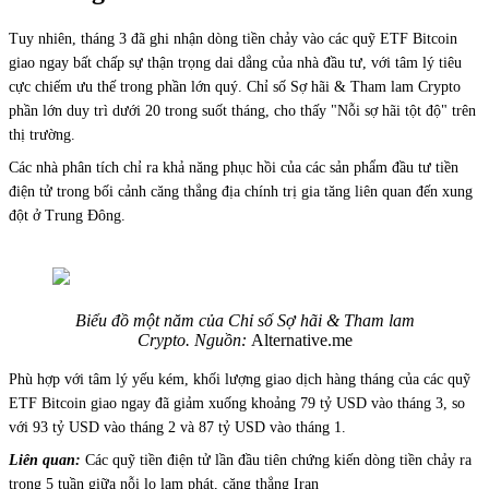
Tuy nhiên, tháng 3 đã ghi nhận dòng tiền chảy vào các quỹ ETF Bitcoin
giao ngay bất chấp sự thận trọng dai dẳng của nhà đầu tư, với tâm lý tiêu
cực chiếm ưu thế trong phần lớn quý. Chỉ số Sợ hãi & Tham lam Crypto
phần lớn duy trì dưới 20 trong suốt tháng, cho thấy "Nỗi sợ hãi tột độ" trên
thị trường.
Các nhà phân tích chỉ ra khả năng phục hồi của các sản phẩm đầu tư tiền
điện tử trong bối cảnh căng thẳng địa chính trị gia tăng liên quan đến xung
đột ở Trung Đông.
Biểu đồ một năm của Chỉ số Sợ hãi & Tham lam
Crypto. Nguồn:
Alternative.me
Phù hợp với tâm lý yếu kém, khối lượng giao dịch hàng tháng của các quỹ
ETF Bitcoin giao ngay đã giảm xuống khoảng 79 tỷ USD vào tháng 3, so
với 93 tỷ USD vào tháng 2 và 87 tỷ USD vào tháng 1.
Liên quan:
Các quỹ tiền điện tử lần đầu tiên chứng kiến dòng tiền chảy ra
trong 5 tuần giữa nỗi lo lạm phát, căng thẳng Iran