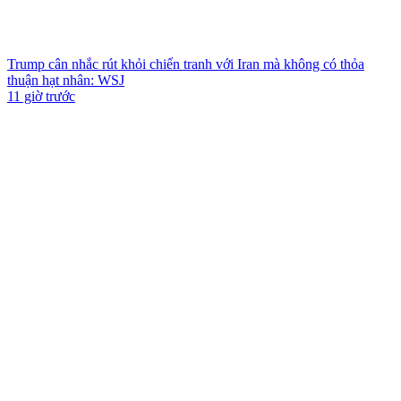
Trump cân nhắc rút khỏi chiến tranh với Iran mà không có thỏa
thuận hạt nhân: WSJ
11 giờ trước