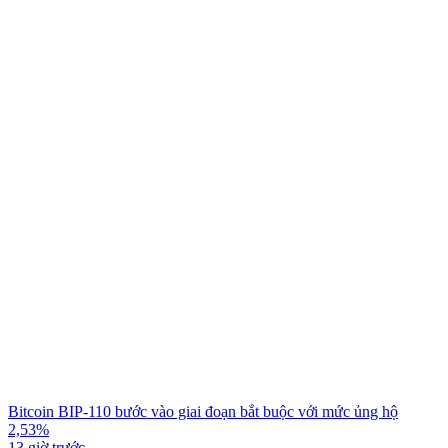
Bitcoin BIP-110 bước vào giai đoạn bắt buộc với mức ủng hộ
2,53%
13 giờ trước