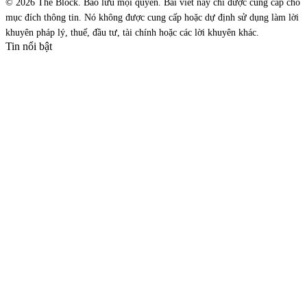
© 2026 The Block. Bảo lưu mọi quyền. Bài viết này chỉ được cung cấp cho
mục đích thông tin. Nó không được cung cấp hoặc dự định sử dụng làm lời
khuyên pháp lý, thuế, đầu tư, tài chính hoặc các lời khuyên khác.
Tin nổi bật