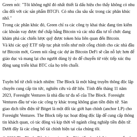
Green nói: "Tôi không nghĩ đó nhất thiết là dấu hiệu cho thấy không có nhu
cầu đối với các sản phẩm BTCFi. Có nhu cầu sâu sắc trong các phân khúc
nhỏ."
Trong các phân khúc đó, Green chỉ ra các công ty khai thác đang tìm kiếm
các khoản vay được thế chấp bằng Bitcoin và các nhà đầu tư tổ chức đang
khám phá các chiến lược quỹ được token hóa liên quan đến Bitcoin.
Và khi các quỹ ETF tiếp tục phát triển như một cổng chính cho các nhà đầu
tư Bitcoin mới, Green nói rằng các dự án Bitcoin DeFi sẽ cần nỗ lực hơn để
giáo dục và mang lại cho người dùng lý do để chuyển từ việc tiếp xúc thụ
động sang triển khai BTC của họ trên chuỗi.
Tuyên bố từ chối trách nhiệm: The Block là một hãng truyền thông độc lập
chuyên cung cấp tin tức, nghiên cứu và dữ liệu. Tính đến tháng 11 năm
2023, Foresight Ventures là nhà đầu tư đa số của The Block. Foresight
Ventures đầu tư vào các công ty khác trong không gian tiền điện tử. Sàn
giao dịch tiền điện tử Bitget là một đối tác giới hạn chính (anchor LP) cho
Foresight Ventures. The Block tiếp tục hoạt động độc lập để cung cấp thông
tin khách quan, có tác động và kịp thời về ngành công nghiệp tiền điện tử.
Dưới đây là các công bố tài chính hiện tại của chúng tôi.