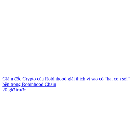
Giám đốc Crypto của Robinhood giải thích vì sao có “hai con sói”
bên trong Robinhood Chain
20 giờ trước