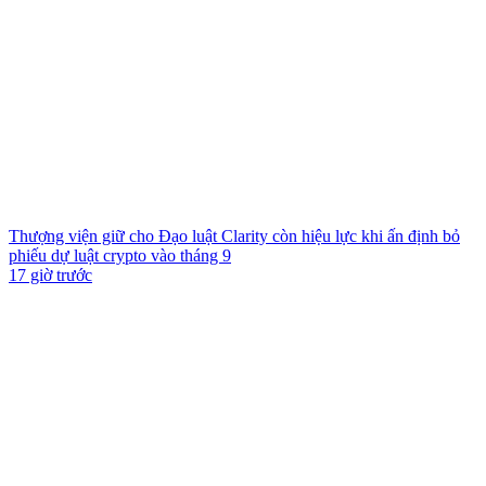
Thượng viện giữ cho Đạo luật Clarity còn hiệu lực khi ấn định bỏ
phiếu dự luật crypto vào tháng 9
17 giờ trước