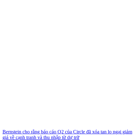
Bernstein cho rằng báo cáo Q2 của Circle đã xóa tan lo ngại giảm
giá về cạnh tranh và thu nhập từ dự trữ