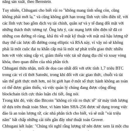
năng sản xuất, theo Bernstein.
Tuy nhiên, Chhugani cho biết rủi ro "không mang tính sống còn, cũng
không phải mới lạ," và cũng không giới hạn trong lĩnh vực tiền điện tử, với
các lĩnh vực bao gồm dịch vụ tài chính, quân sự và y tế đang đối mặt với
những thách thức tương tự. Ông lưu ý, các mạng lưới tiền điện tử đã có
những con đường rõ ràng, khả thi về mặt kỹ thuật với mật mã hậu lượng tử
thay thế các lược đồ đường cong elliptic và RSA này, vì vậy nó sẽ không
phải là một cuộc đại tu khẩn cấp mà là một sự phát triển giao thức nhiều
hơn với việc nâng cấp ví, giảm thiểu việc tái sử dụng địa chỉ và xoay vòng
khóa, theo quan điểm của nhà phân tích.
Chhugani thừa nhận, mối đe dọa cao nhất đối với ước tính 1,7 triệu BTC
trong các ví cũ thời Satoshi, trong khi đối với các giao thức, chuỗi và tài
sản thế giới thực mới hơn, nó bị giới hạn ở một số thực hành không an toàn
có thể được giảm thiểu, và việc quản lý chúng đang được cộng đồng
blockchain tích cực thảo luận chi tiết, ông nói.
Trong khi đó, việc đào Bitcoin "không có rủi ro thực tế" từ máy tính lượng
tử dựa trên thuật toán Shor, vì hàm băm SHA-256 được sử dụng trong việc
đào là an toàn lượng tử, các nhà phân tích cho biết, và sẽ mất "vài triệu
năm" bất chấp những cải tiến gần đây như thuật toán Grover.
Chhugani kết luận: "Chúng tôi nghĩ rằng lượng tử nên được xem là một chu