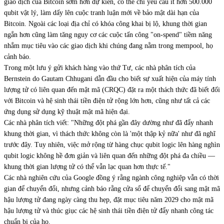
giao dịch của Bitcoin sớm hơn dự kiến, có thể chỉ yêu cầu ít hơn 500.000
qubit vật lý, làm dấy lên cuộc tranh luận mới về bảo mật dài hạn của
Bitcoin. Ngoài các loại địa chỉ có khóa công khai bị lộ, khung thời gian
ngắn hơn cũng làm tăng nguy cơ các cuộc tấn công "on-spend" tiềm năng
nhắm mục tiêu vào các giao dịch khi chúng đang nằm trong mempool, họ
cảnh báo.
Trong một lưu ý gửi khách hàng vào thứ Tư, các nhà phân tích của
Bernstein do Gautam Chhugani dẫn đầu cho biết sự xuất hiện của máy tính
lượng tử có liên quan đến mật mã (CRQC) đặt ra một thách thức đã biết đối
với Bitcoin và hệ sinh thái tiền điện tử rộng lớn hơn, cũng như tất cả các
ứng dụng sử dụng kỹ thuật mật mã hiện đại.
Các nhà phân tích viết: "Những đột phá gần đây dường như đã đẩy nhanh
khung thời gian, vì thách thức không còn là 'một thập kỷ nữa' như đã nghĩ
trước đây. Tuy nhiên, việc mở rộng từ hàng chục qubit logic lên hàng nghìn
qubit logic không hề đơn giản và liên quan đến những đột phá đa chiều —
khung thời gian lượng tử có thể vẫn lạc quan hơn thực tế."
Các nhà nghiên cứu của Google đồng ý rằng ngành công nghiệp vẫn có thời
gian để chuyển đổi, nhưng cảnh báo rằng cửa sổ để chuyển đổi sang mật mã
hậu lượng tử đang ngày càng thu hẹp, đặt mục tiêu năm 2029 cho mật mã
hậu lượng tử và thúc giục các hệ sinh thái tiền điện tử đẩy nhanh công tác
chuẩn bị của họ.