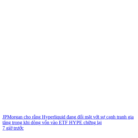
JPMorgan cho rằng Hyperliquid đang đối mặt với sự cạnh tranh gia
tăng trong khi dòng vốn vào ETF HYPE chững lại
7 giờ trước