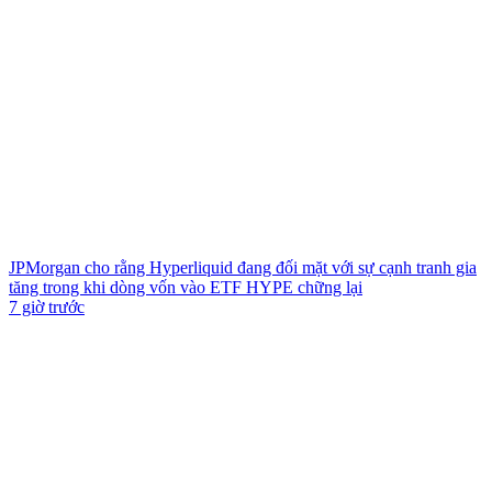
JPMorgan cho rằng Hyperliquid đang đối mặt với sự cạnh tranh gia
tăng trong khi dòng vốn vào ETF HYPE chững lại
7 giờ trước