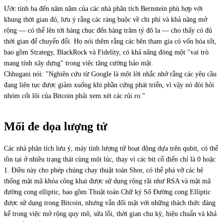
Ước tính ba đến năm năm của các nhà phân tích Bernstein phù hợp với
khung thời gian đó, lưu ý rằng các ràng buộc về chi phí và khả năng mở
rộng — có thể lên tới hàng chục đến hàng trăm tỷ đô la — cho thấy có đủ
thời gian để chuyển đổi. Họ nói thêm rằng các bên tham gia có vốn hóa tốt,
bao gồm Strategy, BlackRock và Fidelity, có khả năng đóng một "vai trò
mang tính xây dựng" trong việc tăng cường bảo mật.
Chhugani nói: "Nghiên cứu từ Google là một lời nhắc nhở rằng các yêu cầu
đang liên tục được giảm xuống khi phần cứng phát triển, vì vậy nó đòi hỏi
nhóm cốt lõi của Bitcoin phải xem xét các rủi ro."
Mối đe dọa lượng tử
Các nhà phân tích lưu ý, máy tính lượng tử hoạt động dựa trên qubit, có thể
tồn tại ở nhiều trạng thái cùng một lúc, thay vì các bit cổ điển chỉ là 0 hoặc
1. Điều này cho phép chúng chạy thuật toán Shor, có thể phá vỡ các hệ
thống mật mã khóa công khai được sử dụng rộng rãi như RSA và mật mã
đường cong elliptic, bao gồm Thuật toán Chữ ký Số Đường cong Elliptic
được sử dụng trong Bitcoin, nhưng vẫn đối mặt với những thách thức đáng
kể trong việc mở rộng quy mô, sửa lỗi, thời gian chu kỳ, hiệu chuẩn và khả