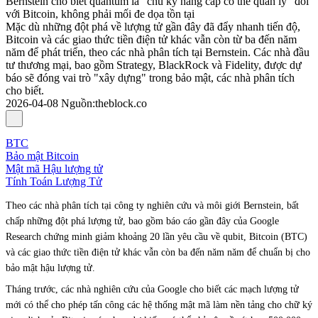
Bernstein cho biết quantum là "chu kỳ nâng cấp có thể quản lý" đối
với Bitcoin, không phải mối đe dọa tồn tại
Mặc dù những đột phá về lượng tử gần đây đã đẩy nhanh tiến độ,
Bitcoin và các giao thức tiền điện tử khác vẫn còn từ ba đến năm
năm để phát triển, theo các nhà phân tích tại Bernstein. Các nhà đầu
tư thương mại, bao gồm Strategy, BlackRock và Fidelity, được dự
báo sẽ đóng vai trò "xây dựng" trong bảo mật, các nhà phân tích
cho biết.
2026-04-08
Nguồn
:
theblock.co
BTC
Bảo mật Bitcoin
Mật mã Hậu lượng tử
Tính Toán Lượng Tử
Theo các nhà phân tích tại công ty nghiên cứu và môi giới Bernstein, bất
chấp những đột phá lượng tử, bao gồm báo cáo gần đây của Google
Research chứng minh giảm khoảng 20 lần yêu cầu về qubit, Bitcoin (BTC)
và các giao thức tiền điện tử khác vẫn còn ba đến năm năm để chuẩn bị cho
bảo mật hậu lượng tử.
Tháng trước, các nhà nghiên cứu của Google cho biết các mạch lượng tử
mới có thể cho phép tấn công các hệ thống mật mã làm nền tảng cho chữ ký