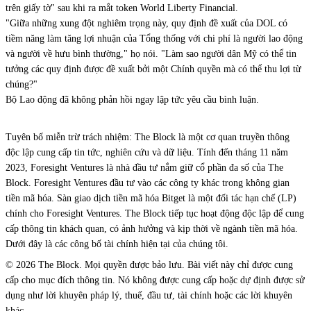
trên giấy tờ" sau khi ra mắt token World Liberty Financial.
"Giữa những xung đột nghiêm trọng này, quy định đề xuất của DOL có
tiềm năng làm tăng lợi nhuận của Tổng thống với chi phí là người lao động
và người về hưu bình thường," họ nói. "Làm sao người dân Mỹ có thể tin
tưởng các quy định được đề xuất bởi một Chính quyền mà có thể thu lợi từ
chúng?"
Bộ Lao động đã không phản hồi ngay lập tức yêu cầu bình luận.
Tuyên bố miễn trừ trách nhiệm: The Block là một cơ quan truyền thông
độc lập cung cấp tin tức, nghiên cứu và dữ liệu. Tính đến tháng 11 năm
2023, Foresight Ventures là nhà đầu tư nắm giữ cổ phần đa số của The
Block. Foresight Ventures đầu tư vào các công ty khác trong không gian
tiền mã hóa. Sàn giao dịch tiền mã hóa Bitget là một đối tác hạn chế (LP)
chính cho Foresight Ventures. The Block tiếp tục hoạt động độc lập để cung
cấp thông tin khách quan, có ảnh hưởng và kịp thời về ngành tiền mã hóa.
Dưới đây là các công bố tài chính hiện tại của chúng tôi.
© 2026 The Block. Mọi quyền được bảo lưu. Bài viết này chỉ được cung
cấp cho mục đích thông tin. Nó không được cung cấp hoặc dự định được sử
dụng như lời khuyên pháp lý, thuế, đầu tư, tài chính hoặc các lời khuyên
khác.