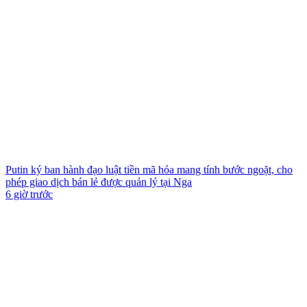
Putin ký ban hành đạo luật tiền mã hóa mang tính bước ngoặt, cho
phép giao dịch bán lẻ được quản lý tại Nga
6 giờ trước