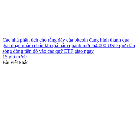
Các nhà phân tích cho rằng đáy của bitcoin đang hình thành qua
giai đoạn nhàm chán khi giá bám quanh mức 64.000 USD giữa làn
sóng dòng tiền đổ vào các quỹ ETF giao ngay
15 giờ trước
Bài viết khác