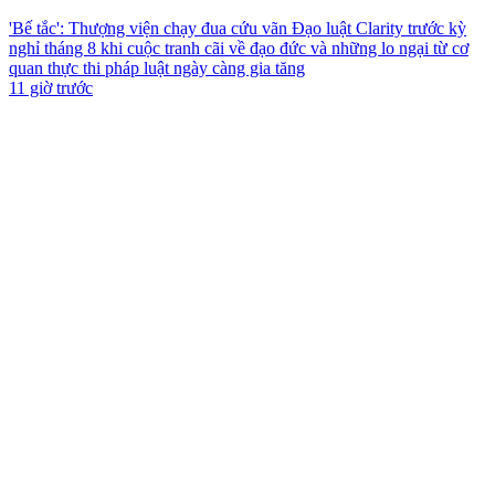
'Bế tắc': Thượng viện chạy đua cứu vãn Đạo luật Clarity trước kỳ
nghỉ tháng 8 khi cuộc tranh cãi về đạo đức và những lo ngại từ cơ
quan thực thi pháp luật ngày càng gia tăng
11 giờ trước