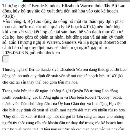
Thượng nghị sĩ Bernie Sanders, Elizabeth Warren thúc đẩy Bộ Lao
động hủy bỏ quy tắc đề xuất đưa tiền mã hóa vào các kế hoạch
401(k)
Vào tháng 3, Bộ Lao động đã công bố một dự thảo quy định phác
thảo các bước mà các nhà quản lý kế hoạch 401(k) nên thực hiện
khi xem xét việc kết hợp các tài sản thay thế vào danh mục đầu tư
của họ, bao gồm cổ phần tư nhân, bất động sản và tài sản kỹ thuật
số. Các Thượng nghị sĩ Warren, Sanders và Hạ nghị sĩ Robert Scott
cảnh báo rằng quy định này sẽ khiến mọi người gặp rủi ro.
2026-06-03
Nguồn
:
theblock.co
Thượng nghị sĩ Bernie Sanders và Elizabeth Warren đang thúc giục Bộ Lao
động bãi bỏ một quy định đề xuất vốn sẽ mở các kế hoạch hưu trí 401(k)
cho các tài sản thay thế, bao gồm tiền mã hóa.
Trong một bức thư đề ngày 1 tháng 6 gửi Quyền Bộ trưởng Lao động
Keith Sonderling, các thượng nghị sĩ và Dân biểu Robert "Bobby" Scott,
thành viên Dân chủ hàng đầu của Ủy ban Giáo dục và Lao động Hạ viện,
cho biết quy định đề xuất sẽ khiến mọi người đối mặt với nhiều rủi ro hơn.
"Quy định đề xuất sẽ thiết lập một cái gọi là 'bến cảng an toàn' cho những
người ủy thác cung cấp các khoản đầu tư thay thế trong các kế hoạch hưu
trí," họ viết trong thư. "Điều này sẽ tước bỏ các biện pháp bảo vệ nhà đầu