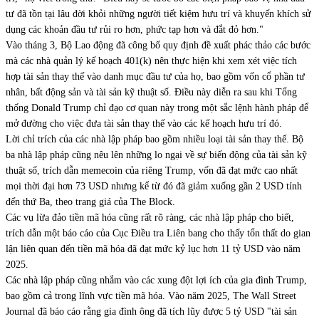
tư đã tồn tại lâu đời khỏi những người tiết kiệm hưu trí và khuyến khích sử
dụng các khoản đầu tư rủi ro hơn, phức tạp hơn và đắt đỏ hơn."
Vào tháng 3, Bộ Lao động đã công bố quy định đề xuất phác thảo các bước
mà các nhà quản lý kế hoạch 401(k) nên thực hiện khi xem xét việc tích
hợp tài sản thay thế vào danh mục đầu tư của họ, bao gồm vốn cổ phần tư
nhân, bất động sản và tài sản kỹ thuật số. Điều này diễn ra sau khi Tổng
thống Donald Trump chỉ đạo cơ quan này trong một sắc lệnh hành pháp để
mở đường cho việc đưa tài sản thay thế vào các kế hoạch hưu trí đó.
Lời chỉ trích của các nhà lập pháp bao gồm nhiều loại tài sản thay thế. Bộ
ba nhà lập pháp cũng nêu lên những lo ngại về sự biến động của tài sản kỹ
thuật số, trích dẫn memecoin của riêng Trump, vốn đã đạt mức cao nhất
mọi thời đại hơn 73 USD nhưng kể từ đó đã giảm xuống gần 2 USD tính
đến thứ Ba, theo trang giá của The Block.
Các vụ lừa đảo tiền mã hóa cũng rất rõ ràng, các nhà lập pháp cho biết,
trích dẫn một báo cáo của Cục Điều tra Liên bang cho thấy tổn thất do gian
lận liên quan đến tiền mã hóa đã đạt mức kỷ lục hơn 11 tỷ USD vào năm
2025.
Các nhà lập pháp cũng nhắm vào các xung đột lợi ích của gia đình Trump,
bao gồm cả trong lĩnh vực tiền mã hóa. Vào năm 2025, The Wall Street
Journal đã báo cáo rằng gia đình ông đã tích lũy được 5 tỷ USD "tài sản