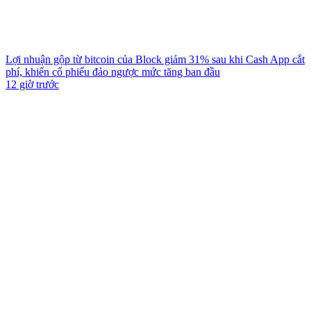
Lợi nhuận gộp từ bitcoin của Block giảm 31% sau khi Cash App cắt
phí, khiến cổ phiếu đảo ngược mức tăng ban đầu
12 giờ trước