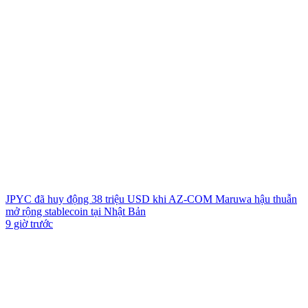
JPYC đã huy động 38 triệu USD khi AZ-COM Maruwa hậu thuẫn
mở rộng stablecoin tại Nhật Bản
9 giờ trước