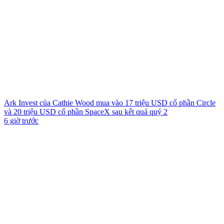
Ark Invest của Cathie Wood mua vào 17 triệu USD cổ phần Circle
và 20 triệu USD cổ phần SpaceX sau kết quả quý 2
6 giờ trước