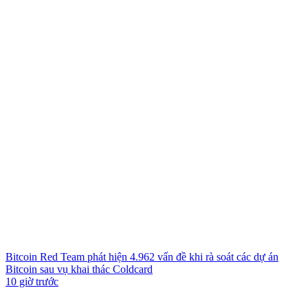
Bitcoin Red Team phát hiện 4.962 vấn đề khi rà soát các dự án
Bitcoin sau vụ khai thác Coldcard
10 giờ trước