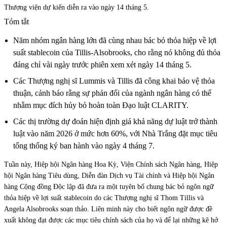
Thượng viện dự kiến diễn ra vào ngày 14 tháng 5.
Tóm tắt
Năm nhóm ngân hàng lớn đã cùng nhau bác bỏ thỏa hiệp về lợi
suất stablecoin của Tillis-Alsobrooks, cho rằng nó không đủ thỏa
đáng chỉ vài ngày trước phiên xem xét ngày 14 tháng 5.
Các Thượng nghị sĩ Lummis và Tillis đã công khai bảo vệ thỏa
thuận, cảnh báo rằng sự phản đối của ngành ngân hàng có thể
nhằm mục đích hủy bỏ hoàn toàn Đạo luật CLARITY.
Các thị trường dự đoán hiện định giá khả năng dự luật trở thành
luật vào năm 2026 ở mức hơn 60%, với Nhà Trắng đặt mục tiêu
tổng thống ký ban hành vào ngày 4 tháng 7.
Tuần này, Hiệp hội Ngân hàng Hoa Kỳ, Viện Chính sách Ngân hàng, Hiệp
hội Ngân hàng Tiêu dùng, Diễn đàn Dịch vụ Tài chính và Hiệp hội Ngân
hàng Cộng đồng Độc lập đã đưa ra một tuyên bố chung bác bỏ ngôn ngữ
thỏa hiệp về lợi suất stablecoin do các Thượng nghị sĩ Thom Tillis và
Angela Alsobrooks soạn thảo. Liên minh này cho biết ngôn ngữ được đề
xuất không đạt được các mục tiêu chính sách của họ và để lại những kẽ hở