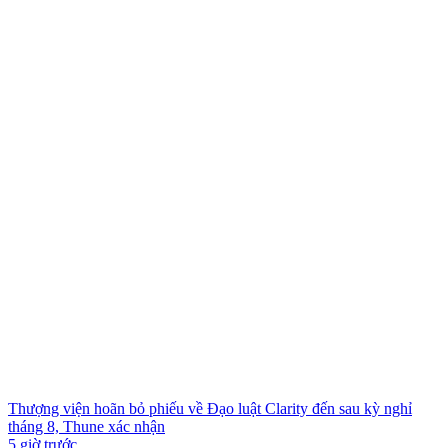
Thượng viện hoãn bỏ phiếu về Đạo luật Clarity đến sau kỳ nghỉ
tháng 8, Thune xác nhận
5 giờ trước