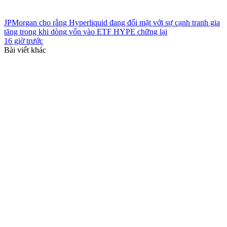
JPMorgan cho rằng Hyperliquid đang đối mặt với sự cạnh tranh gia
tăng trong khi dòng vốn vào ETF HYPE chững lại
16 giờ trước
Bài viết khác