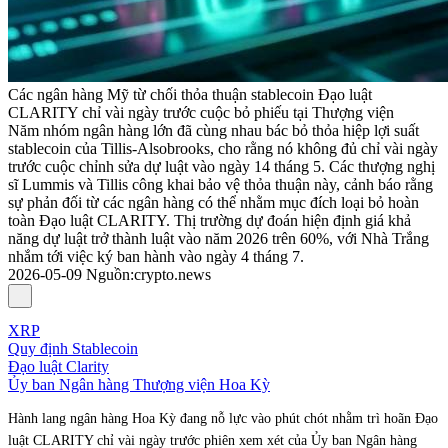
Các ngân hàng Mỹ từ chối thỏa thuận stablecoin Đạo luật
CLARITY chỉ vài ngày trước cuộc bỏ phiếu tại Thượng viện
Năm nhóm ngân hàng lớn đã cùng nhau bác bỏ thỏa hiệp lợi suất
stablecoin của Tillis-Alsobrooks, cho rằng nó không đủ chỉ vài ngày
trước cuộc chỉnh sửa dự luật vào ngày 14 tháng 5. Các thượng nghị
sĩ Lummis và Tillis công khai bảo vệ thỏa thuận này, cảnh báo rằng
sự phản đối từ các ngân hàng có thể nhằm mục đích loại bỏ hoàn
toàn Đạo luật CLARITY. Thị trường dự đoán hiện định giá khả
năng dự luật trở thành luật vào năm 2026 trên 60%, với Nhà Trắng
nhắm tới việc ký ban hành vào ngày 4 tháng 7.
2026-05-09
Nguồn
:
crypto.news
XRP
Quy định Stablecoin
Đạo luật Clarity
Ủy ban Ngân hàng Thượng viện Hoa Kỳ
Hành lang ngân hàng Hoa Kỳ đang nỗ lực vào phút chót nhằm trì hoãn Đạo
luật CLARITY chỉ vài ngày trước phiên xem xét của Ủy ban Ngân hàng