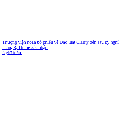
Thượng viện hoãn bỏ phiếu về Đạo luật Clarity đến sau kỳ nghỉ
tháng 8, Thune xác nhận
5 giờ trước