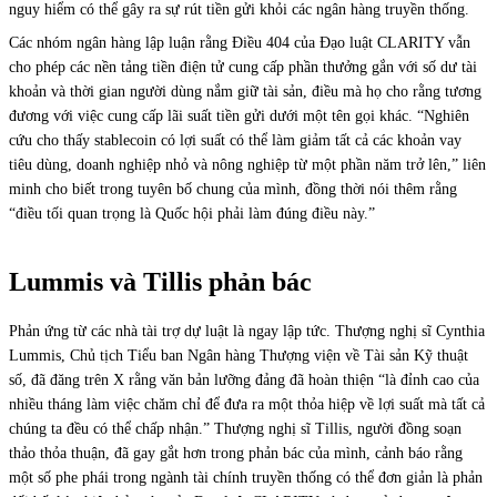
nguy hiểm có thể gây ra sự rút tiền gửi khỏi các ngân hàng truyền thống.
Các nhóm ngân hàng lập luận rằng Điều 404 của Đạo luật CLARITY vẫn
cho phép các nền tảng tiền điện tử cung cấp phần thưởng gắn với số dư tài
khoản và thời gian người dùng nắm giữ tài sản, điều mà họ cho rằng tương
đương với việc cung cấp lãi suất tiền gửi dưới một tên gọi khác. “Nghiên
cứu cho thấy stablecoin có lợi suất có thể làm giảm tất cả các khoản vay
tiêu dùng, doanh nghiệp nhỏ và nông nghiệp từ một phần năm trở lên,” liên
minh cho biết trong tuyên bố chung của mình, đồng thời nói thêm rằng
“điều tối quan trọng là Quốc hội phải làm đúng điều này.”
Lummis và Tillis phản bác
Phản ứng từ các nhà tài trợ dự luật là ngay lập tức. Thượng nghị sĩ Cynthia
Lummis, Chủ tịch Tiểu ban Ngân hàng Thượng viện về Tài sản Kỹ thuật
số, đã đăng trên X rằng văn bản lưỡng đảng đã hoàn thiện “là đỉnh cao của
nhiều tháng làm việc chăm chỉ để đưa ra một thỏa hiệp về lợi suất mà tất cả
chúng ta đều có thể chấp nhận.” Thượng nghị sĩ Tillis, người đồng soạn
thảo thỏa thuận, đã gay gắt hơn trong phản bác của mình, cảnh báo rằng
một số phe phái trong ngành tài chính truyền thống có thể đơn giản là phản