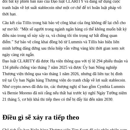
đối bất kỳ phiên bản nào của Đạo luật CLARITY và đang sử dụng cuộc
tranh luận về lợi suất stablecoin như một cơ chế để trì hoãn luật pháp vô
thời hạn.
Câu kết của Tillis trong bài bảo vệ công khai của ông không để lại chỗ cho
sự mơ hồ: “Một số người trong ngành ngân hàng có thể không muốn bất kỳ
điều nào trong số này xảy ra, và chúng tôi tôn trọng sự bất đồng quan
điểm.” Sự bảo vệ công khai đồng bộ từ Lummis và Tillis báo hiệu liên
minh lưỡng đảng đứng sau thỏa hiệp vẫn vững vàng khi thời gian xem xét
ngày càng rút ngắn.
Đạo luật CLARITY đã được Hạ viện thông qua với tỷ lệ 294 phiếu thuận và
134 phiếu chống vào tháng 7 năm 2025 và được Ủy ban Nông nghiệp
Thượng viện thông qua vào tháng 1 năm 2026, nhưng đã liên tục bị đình
trệ tại Ủy ban Ngân hàng Thượng viện do tranh chấp về lợi suất stablecoin.
Như crypto.news đã đưa tin, các thượng nghị sĩ bao gồm Cynthia Lummis
và Bernie Moreno đã nói rằng nếu thất bại trước kỳ nghỉ Ngày Tưởng niệm
21 tháng 5, cơ hội khả thi tiếp theo có thể bị đẩy lùi đến năm 2030.
Điều gì sẽ xảy ra tiếp theo