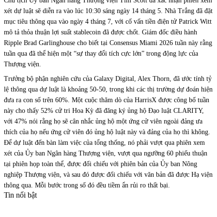
Chủ tịch Ủy ban Ngân hàng Thượng viện Tim Scott đã xác nhận phiên xem
xét dự luật sẽ diễn ra vào lúc 10:30 sáng ngày 14 tháng 5. Nhà Trắng đã đặt
mục tiêu thông qua vào ngày 4 tháng 7, với cố vấn tiền điện tử Patrick Witt
mô tả thỏa thuận lợi suất stablecoin đã được chốt. Giám đốc điều hành
Ripple Brad Garlinghouse cho biết tại Consensus Miami 2026 tuần này rằng
tuần qua đã thể hiện một “sự thay đổi tích cực lớn” trong động lực của
Thượng viện.
Trưởng bộ phận nghiên cứu của Galaxy Digital, Alex Thorn, đã ước tính tỷ
lệ thông qua dự luật là khoảng 50-50, trong khi các thị trường dự đoán hiện
đưa ra con số trên 60%. Một cuộc thăm dò của HarrisX được công bố tuần
này cho thấy 52% cử tri Hoa Kỳ đã đăng ký ủng hộ Đạo luật CLARITY,
với 47% nói rằng họ sẽ cân nhắc ủng hộ một ứng cử viên ngoài đảng ưa
thích của họ nếu ứng cử viên đó ủng hộ luật này và đảng của họ thì không.
Để dự luật đến bàn làm việc của tổng thống, nó phải vượt qua phiên xem
xét của Ủy ban Ngân hàng Thượng viện, vượt qua ngưỡng 60 phiếu thuận
tại phiên họp toàn thể, được đối chiếu với phiên bản của Ủy ban Nông
nghiệp Thượng viện, và sau đó được đối chiếu với văn bản đã được Hạ viện
thông qua. Mỗi bước trong số đó đều tiềm ẩn rủi ro thất bại.
Tin nổi bật