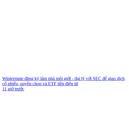
Wintermute đăng ký làm nhà môi giới - đại lý với SEC để giao dịch
cổ phiếu, quyền chọn và ETF tiền điện tử
11 giờ trước