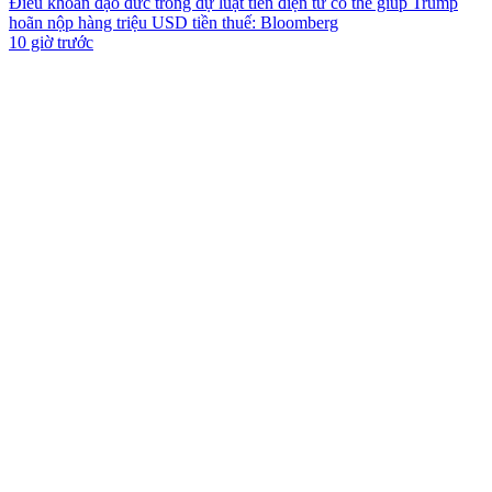
Điều khoản đạo đức trong dự luật tiền điện tử có thể giúp Trump
hoãn nộp hàng triệu USD tiền thuế: Bloomberg
10 giờ trước