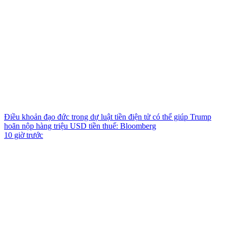
Điều khoản đạo đức trong dự luật tiền điện tử có thể giúp Trump
hoãn nộp hàng triệu USD tiền thuế: Bloomberg
10 giờ trước