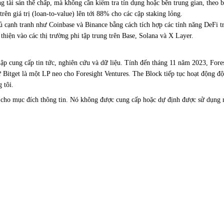
sản thế chấp, mà không cần kiểm tra tín dụng hoặc bên trung gian, theo bài
trên giá trị (loan-to-value) lên tới 88% cho các cặp staking lỏng.
 cạnh tranh như Coinbase và Binance bằng cách tích hợp các tính năng DeFi t
hiện vào các thị trường phi tập trung trên Base, Solana và X Layer.
p cung cấp tin tức, nghiên cứu và dữ liệu. Tính đến tháng 11 năm 2023, Fores
tử Bitget là một LP neo cho Foresight Ventures. The Block tiếp tục hoạt động đ
 tôi.
ho mục đích thông tin. Nó không được cung cấp hoặc dự định được sử dụng như