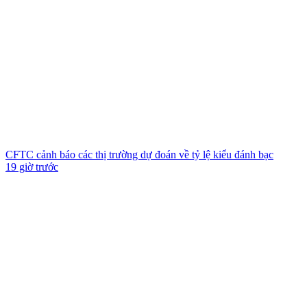
CFTC cảnh báo các thị trường dự đoán về tỷ lệ kiểu đánh bạc
19 giờ trước