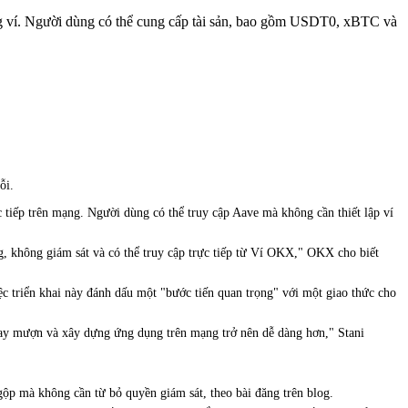
g ví. Người dùng có thể cung cấp tài sản, bao gồm USDT0, xBTC và
ỗi.
 tiếp trên mạng. Người dùng có thể truy cập Aave mà không cần thiết lập ví
g, không giám sát và có thể truy cập trực tiếp từ Ví OKX," OKX cho biết
c triển khai này đánh dấu một "bước tiến quan trọng" với một giao thức cho
 vay mượn và xây dựng ứng dụng trên mạng trở nên dễ dàng hơn," Stani
mà không cần từ bỏ quyền giám sát, theo bài đăng trên blog.