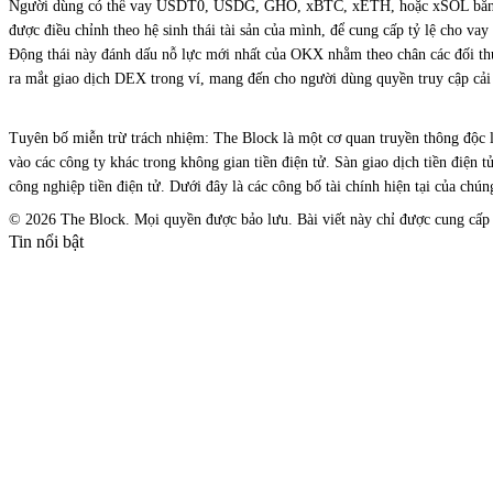
Người dùng có thể vay USDT0, USDG, GHO, xBTC, xETH, hoặc xSOL bằng tài 
được điều chỉnh theo hệ sinh thái tài sản của mình, để cung cấp tỷ lệ cho vay 
Động thái này đánh dấu nỗ lực mới nhất của OKX nhằm theo chân các đối thủ
ra mắt giao dịch DEX trong ví, mang đến cho người dùng quyền truy cập cải t
Tuyên bố miễn trừ trách nhiệm: The Block là một cơ quan truyền thông độc lậ
vào các công ty khác trong không gian tiền điện tử. Sàn giao dịch tiền điện 
công nghiệp tiền điện tử. Dưới đây là các công bố tài chính hiện tại của chúng
© 2026 The Block. Mọi quyền được bảo lưu. Bài viết này chỉ được cung cấp c
Tin nổi bật