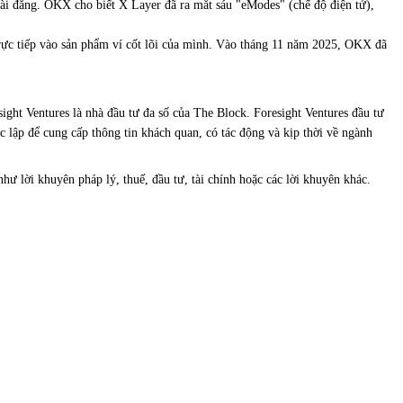
 đăng. OKX cho biết X Layer đã ra mắt sáu "eModes" (chế độ điện tử),
rực tiếp vào sản phẩm ví cốt lõi của mình. Vào tháng 11 năm 2025, OKX đã
ight Ventures là nhà đầu tư đa số của The Block. Foresight Ventures đầu tư
ộc lập để cung cấp thông tin khách quan, có tác động và kịp thời về ngành
 lời khuyên pháp lý, thuế, đầu tư, tài chính hoặc các lời khuyên khác.