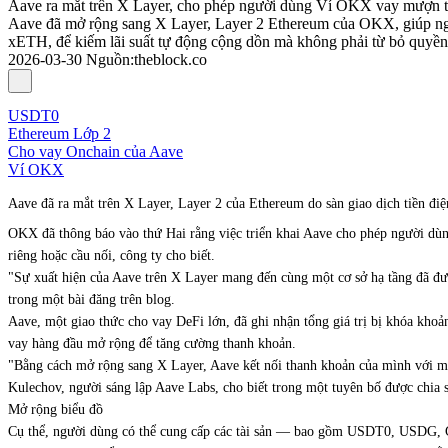
Aave ra mắt trên X Layer, cho phép người dùng Ví OKX vay mượn t
Aave đã mở rộng sang X Layer, Layer 2 Ethereum của OKX, giúp ngư
xETH, để kiếm lãi suất tự động cộng dồn mà không phải từ bỏ quyền 
2026-03-30
Nguồn
:
theblock.co
USDT0
Ethereum Lớp 2
Cho vay Onchain của Aave
Ví OKX
Aave đã ra mắt trên X Layer, Layer 2 của Ethereum do sàn giao dịch tiền đi
OKX đã thông báo vào thứ Hai rằng việc triển khai Aave cho phép người dùng 
riêng hoặc cầu nối, công ty cho biết.
"Sự xuất hiện của Aave trên X Layer mang đến cùng một cơ sở hạ tầng đã đượ
trong một bài đăng trên blog.
Aave, một giao thức cho vay DeFi lớn, đã ghi nhận tổng giá trị bị khóa kho
vay hàng đầu mở rộng để tăng cường thanh khoản.
"Bằng cách mở rộng sang X Layer, Aave kết nối thanh khoản của mình với mộ
Kulechov, người sáng lập Aave Labs, cho biết trong một tuyên bố được chia 
Mở rộng biểu đồ
Cụ thể, người dùng có thể cung cấp các tài sản — bao gồm USDT0, USDG,