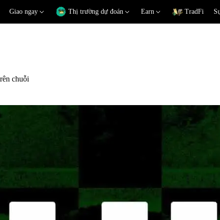
Giao ngay
Thị trường dự đoán
Earn
TradFi
Sự
rên chuỗi