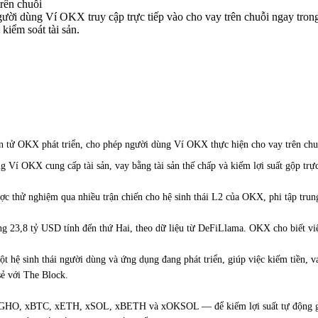
rên chuỗi
ời dùng Ví OKX truy cập trực tiếp vào cho vay trên chuỗi ngay tron
kiểm soát tài sản.
ện tử OKX phát triển, cho phép người dùng Ví OKX thực hiện cho vay trên chu
Ví OKX cung cấp tài sản, vay bằng tài sản thế chấp và kiếm lợi suất gộp trực
c thử nghiệm qua nhiều trận chiến cho hệ sinh thái L2 của OKX, phi tập trun
ảng 23,8 tỷ USD tính đến thứ Hai, theo dữ liệu từ DeFiLlama. OKX cho biết việ
t hệ sinh thái người dùng và ứng dụng đang phát triển, giúp việc kiếm tiền,
sẻ với The Block.
 GHO, xBTC, xETH, xSOL, xBETH và xOKSOL — để kiếm lợi suất tự động gộp 