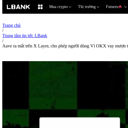
Mua crypto
Thị trường
Futures
Trang chủ
/
Trung tâm tin tức LBank
/
Aave ra mắt trên X Layer, cho phép người dùng Ví OKX vay mượn t