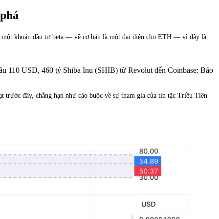
 phá
ư một khoản đầu tư beta — về cơ bản là một đại diện cho ETH — vì đây là
 dầu 110 USD, 460 tỷ Shiba Inu (SHIB) từ Revolut đến Coinbase: Báo
oạt trước đây, chẳng hạn như cáo buộc về sự tham gia của tin tặc Triều Tiên