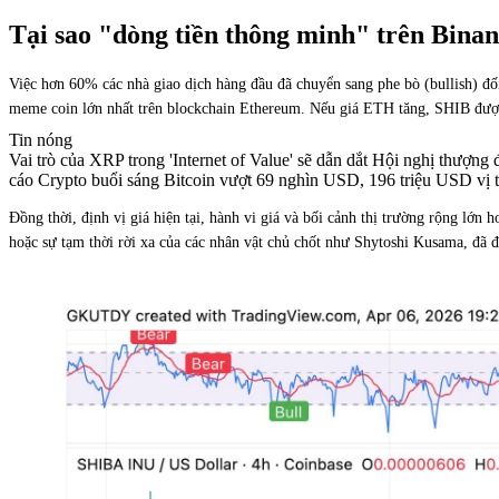
Tại sao "dòng tiền thông minh" trên Binanc
Việc hơn 60% các nhà giao dịch hàng đầu đã chuyển sang phe bò (bullish) đ
meme coin lớn nhất trên blockchain Ethereum. Nếu giá ETH tăng, SHIB được 
Tin nóng
Vai trò của XRP trong 'Internet of Value' sẽ dẫn dắt Hội nghị thư
cáo Crypto buổi sáng Bitcoin vượt 69 nghìn USD, 196 triệu USD vị t
Đồng thời, định vị giá hiện tại, hành vi giá và bối cảnh thị trường rộng lớn
hoặc sự tạm thời rời xa của các nhân vật chủ chốt như Shytoshi Kusama, đã đ