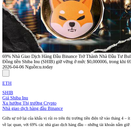
69% Nhà Giao Dịch Hàng Đầu Binance Trở Thành Nhà Đầu Tư Bull
Đồng tiền Shiba Inu (SHIB) giữ vững ở mức $0,000006, trong khi 69
2026-04-06
Nguồn
:
u.today
ETH
SHIB
Giá Shiba Inu
Xu hướng Thị trường Crypto
Nhà giao dịch hàng đầu Binance
Giữa sự trở lại của khẩu vị rủi ro trên thị trường tiền điện tử vào tháng 4 –
về lạc quan, với 69% các nhà giao dịch hàng đầu – những tài khoản nắm giữ s