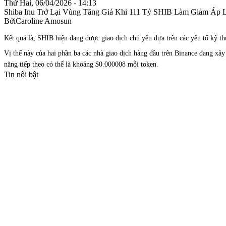
Thứ Hai, 06/04/2026 - 14:13
Shiba Inu Trở Lại Vùng Tăng Giá Khi 111 Tỷ SHIB Làm Giảm Áp 
BởiCaroline Amosun
Kết quả là, SHIB hiện đang được giao dịch chủ yếu dựa trên các yếu tố kỹ thu
Vị thế này của hai phần ba các nhà giao dịch hàng đầu trên Binance đang x
năng tiếp theo có thể là khoảng $0.000008 mỗi token.
Tin nổi bật