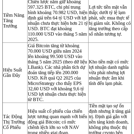
Chiến lược nắm giữ khoảng
597.325 BTC, chi phí trung
Lợi tức tiền mặt vẫn
bình khoảng 70.982 USD, hiện
thấp; dưới tỷ lệ lạm
Tiềm Năng
định giá trên 64 tỷ USD với lợi
phát, sức mua thực tế
Tăng
nhuận chưa thực hiện hơn 21 tỷ
bị giảm sút. Không có
Trưởng
USD. BTC đạt khoảng
tăng trưởng theo cấp
110.000 USD vào tháng 5 năm
số nhân tương tự.
2025.
Giá Bitcoin tăng từ khoảng
70.000 USD giữa năm 2024
lên khoảng 99.500 USD vào
tháng 5 năm 2025 (theo dữ liệu
Kho tiền mặt có mức
LBank). Các nhà phân tích dự
lợi nhuận danh nghĩa
Hiệu Suất
đoán tăng tiếp lên 200.000
vừa phải nhưng lợi
Gần Đây
USD. Kết quả Q2 2025 của
nhuận thực âm khi
MicroStrategy cho thấy EPS
tính đến lạm phát.
32,60 USD với khoảng 9,6 tỷ
USD lợi nhuận chưa thực hiện
từ BTC.
Tiền mặt tạo sự ổn
Hiệu suất cổ phiếu của chiến
định nhưng ít tăng giá
Tác Động
lược tương quan mạnh với biến
trị. Định giá gắn với
Thị Trường
động giá Bitcoin; có mức
nền tảng kinh doanh,
Cổ Phiếu
chênh lệch lớn so với NAV
không phụ thuộc thị
trong nhiều giai đoạn.
trường crypto bên