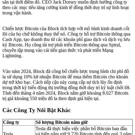
sản tại thời điểm đó. CEO Jack Dorsey muốn định hướng công ty
theo các mục tiêu tăng cường kinh tế đồng thời duy trì sự linh hoạt
trong vận hành.
Chiến lược Bitcoin của Block tích hợp với mô hình kinh doanh cốt
lõi của họ chứ không thay thế nó. Công ty hỗ trợ Bitcoin thông qua
Cash App, tạo doanh thu từ các khoản phí giao dịch và dịch vụ lưu
ký Bitcoin. Họ cũng tài trợ phát triển Bitcoin thông qua Spiral,
chuyên tập trung vào cải tiến giao thức và phát triển Mạng
Lightning.
Vào năm 2024, Block đã công bố chiến lược trung bình chi phí đô
la sử dụng 10% lợi nhuận Bitcoin để mua thêm Bitcoin cho khoản
dự trữ kho bạc. Cách tiếp cận này cung cấp sự tích lũy ổn định
trong thời kỳ biến động thị trường đồng thời duy trì kỷ luật chốt lời.
Tính đến tháng 4 năm 2024, Block nắm giữ khoảng 8.027 Bitcoin
trị giá khoảng 550 triệu đô la theo định giá hiện tại.
Các Công Ty Nổi Bật Khác
Công ty
Số lượng Bitcoin nắm giữ
Tesla đã thực hiện việc phân bổ Bitcoin ban đầu
Tesla
và hiện nắm giữ 9.720 Bitcoin tính đến quý 3 năm