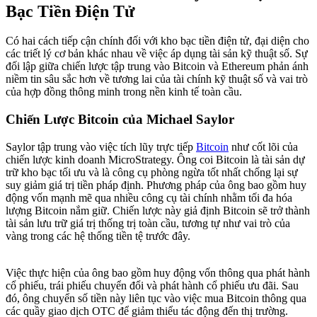
Bạc Tiền Điện Tử
Có hai cách tiếp cận chính đối với kho bạc tiền điện tử, đại diện cho
các triết lý cơ bản khác nhau về việc áp dụng tài sản kỹ thuật số. Sự
đối lập giữa chiến lược tập trung vào Bitcoin và Ethereum phản ánh
niềm tin sâu sắc hơn về tương lai của tài chính kỹ thuật số và vai trò
của hợp đồng thông minh trong nền kinh tế toàn cầu.
Chiến Lược Bitcoin của Michael Saylor
Saylor tập trung vào việc tích lũy trực tiếp
Bitcoin
như cốt lõi của
chiến lược kinh doanh MicroStrategy. Ông coi Bitcoin là tài sản dự
trữ kho bạc tối ưu và là công cụ phòng ngừa tốt nhất chống lại sự
suy giảm giá trị tiền pháp định. Phương pháp của ông bao gồm huy
động vốn mạnh mẽ qua nhiều công cụ tài chính nhằm tối đa hóa
lượng Bitcoin nắm giữ. Chiến lược này giả định Bitcoin sẽ trở thành
tài sản lưu trữ giá trị thống trị toàn cầu, tương tự như vai trò của
vàng trong các hệ thống tiền tệ trước đây.
Việc thực hiện của ông bao gồm huy động vốn thông qua phát hành
cổ phiếu, trái phiếu chuyển đổi và phát hành cổ phiếu ưu đãi. Sau
đó, ông chuyển số tiền này liên tục vào việc mua Bitcoin thông qua
các quầy giao dịch OTC để giảm thiểu tác động đến thị trường.