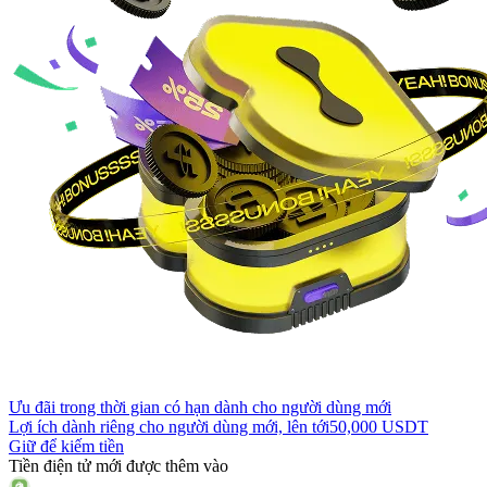
Ưu đãi trong thời gian có hạn dành cho người dùng mới
Lợi ích dành riêng cho người dùng mới, lên tới
50,000 USDT
Giữ để kiếm tiền
Tiền điện tử mới được thêm vào
--