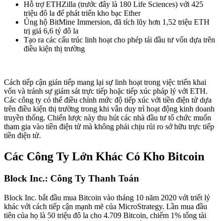
Hỗ trợ ETHZilla (trước đây là 180 Life Sciences) với 425
triệu đô la để phát triển kho bạc Ether
Ủng hộ BitMine Immersion, đã tích lũy hơn 1,52 triệu ETH
trị giá 6,6 tỷ đô la
Tạo ra các cấu trúc linh hoạt cho phép tái đầu tư vốn dựa trên
điều kiện thị trường
Cách tiếp cận gián tiếp mang lại sự linh hoạt trong việc triển khai
vốn và tránh sự giám sát trực tiếp hoặc tiếp xúc pháp lý với ETH.
Các công ty có thể điều chỉnh mức độ tiếp xúc với tiền điện tử dựa
trên điều kiện thị trường trong khi vẫn duy trì hoạt động kinh doanh
truyền thống. Chiến lược này thu hút các nhà đầu tư tổ chức muốn
tham gia vào tiền điện tử mà không phải chịu rủi ro sở hữu trực tiếp
tiền điện tử.
Các Công Ty Lớn Khác Có Kho Bitcoin
Block Inc.: Công Ty Thanh Toán
Block Inc. bắt đầu mua Bitcoin vào tháng 10 năm 2020 với triết lý
khác với cách tiếp cận mạnh mẽ của MicroStrategy. Lần mua đầu
tiên của họ là 50 triệu đô la cho 4.709 Bitcoin, chiếm 1% tổng tài