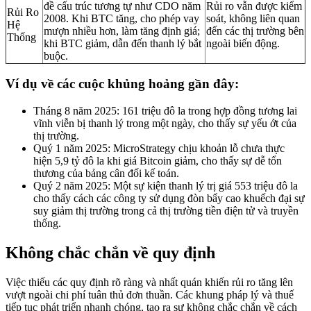
đề cấu trúc tương tự như CDO năm
Rủi ro vẫn được kiểm
Rủi Ro
2008. Khi BTC tăng, cho phép vay
soát, không liên quan
Hệ
mượn nhiều hơn, làm tăng định giá;
đến các thị trường bên
Thống
khi BTC giảm, dẫn đến thanh lý bắt
ngoài biến động.
buộc.
Ví dụ về các cuộc khủng hoảng gần đây:
Tháng 8 năm 2025: 161 triệu đô la trong hợp đồng tương lai
vĩnh viễn bị thanh lý trong một ngày, cho thấy sự yếu ớt của
thị trường.
Quý 1 năm 2025: MicroStrategy chịu khoản lỗ chưa thực
hiện 5,9 tỷ đô la khi giá Bitcoin giảm, cho thấy sự dễ tổn
thương của bảng cân đối kế toán.
Quý 2 năm 2025: Một sự kiện thanh lý trị giá 553 triệu đô la
cho thấy cách các công ty sử dụng đòn bẩy cao khuếch đại sự
suy giảm thị trường trong cả thị trường tiền điện tử và truyền
thống.
Không chắc chắn về quy định
Việc thiếu các quy định rõ ràng và nhất quán khiến rủi ro tăng lên
vượt ngoài chi phí tuân thủ đơn thuần. Các khung pháp lý và thuế
tiếp tục phát triển nhanh chóng, tạo ra sự không chắc chắn về cách