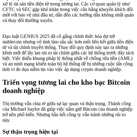
xử lý tài sản tiền điện tử trong tương lai. Các cơ quan quản lý như
CFTC và SEC gặp khó khăn trong việc cân bằng khuyến khích đổi
mới với bảo vệ nhà đầu tư, dẫn đến các hướng dẫn không nhất quán
và thay đổi thường xuyên.
Đạo luật GENIUS 2025 đã cố gắng chính thức hóa dự trữ
stablecoin nhưng vô tình làm sâu sắc hơn mối liên kết giữa tiền điện
tử và tài chính truyền thống. Thay đổi quy định này tạo ra những
kênh mới để lây lan rủi ro tài chính giữa các hệ thống trước đây tách
biệt. Việc thiếu khung pháp lý thống nhất về chống rửa tiền (AML)
và an ninh mạng khiến toàn bộ hệ thống dễ bị những cuộc tấn công
tinh vi đe dọa niềm tin vào việc áp dụng crypto doanh nghiệp.
Triển vọng tương lai cho kho bạc Bitcoin
doanh nghiệp
Thị trường vẫn chia rẽ giữa sự lạc quan và thận trọng. Thành công
của Michael Saylor đã giúp việc nắm giữ Bitcoin của doanh nghiệp
trở nên phổ biến. Nhưng hầu hết công ty vẫn tránh những rủi ro
này.
Sự thận trọng hiện tại