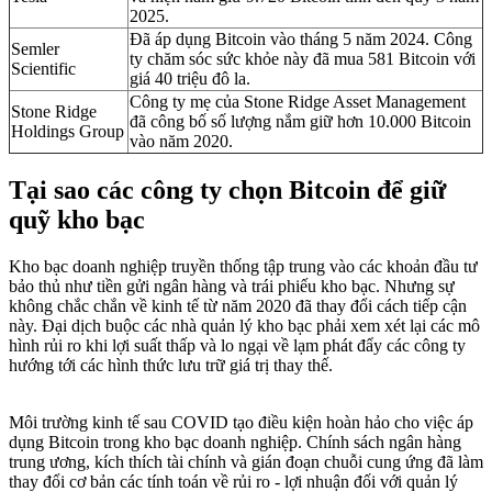
2025.
Đã áp dụng Bitcoin vào tháng 5 năm 2024. Công
Semler
ty chăm sóc sức khỏe này đã mua 581 Bitcoin với
Scientific
giá 40 triệu đô la.
Công ty mẹ của Stone Ridge Asset Management
Stone Ridge
đã công bố số lượng nắm giữ hơn 10.000 Bitcoin
Holdings Group
vào năm 2020.
Tại sao các công ty chọn Bitcoin để giữ
quỹ kho bạc
Kho bạc doanh nghiệp truyền thống tập trung vào các khoản đầu tư
bảo thủ như tiền gửi ngân hàng và trái phiếu kho bạc. Nhưng sự
không chắc chắn về kinh tế từ năm 2020 đã thay đổi cách tiếp cận
này. Đại dịch buộc các nhà quản lý kho bạc phải xem xét lại các mô
hình rủi ro khi lợi suất thấp và lo ngại về lạm phát đẩy các công ty
hướng tới các hình thức lưu trữ giá trị thay thế.
Môi trường kinh tế sau COVID tạo điều kiện hoàn hảo cho việc áp
dụng Bitcoin trong kho bạc doanh nghiệp. Chính sách ngân hàng
trung ương, kích thích tài chính và gián đoạn chuỗi cung ứng đã làm
thay đổi cơ bản các tính toán về rủi ro - lợi nhuận đối với quản lý