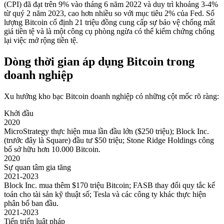
(CPI) đã đạt trên 9% vào tháng 6 năm 2022 và duy trì khoảng 3-4%
từ quý 2 năm 2023, cao hơn nhiều so với mục tiêu 2% của Fed. Số
lượng Bitcoin cố định 21 triệu đồng cung cấp sự bảo vệ chống mất
giá tiền tệ và là một công cụ phòng ngừa có thể kiểm chứng chống
lại việc mở rộng tiền tệ.
Dòng thời gian áp dụng Bitcoin trong
doanh nghiệp
Xu hướng kho bạc Bitcoin doanh nghiệp có những cột mốc rõ ràng:
Khởi đầu
2020
MicroStrategy thực hiện mua lần đầu lớn ($250 triệu); Block Inc.
(trước đây là Square) đầu tư $50 triệu; Stone Ridge Holdings công
bố sở hữu hơn 10.000 Bitcoin.
2020
Sự quan tâm gia tăng
2021-2023
Block Inc. mua thêm $170 triệu Bitcoin; FASB thay đổi quy tắc kế
toán cho tài sản kỹ thuật số; Tesla và các công ty khác thực hiện
phân bổ ban đầu.
2021-2023
Tiến triển luật pháp