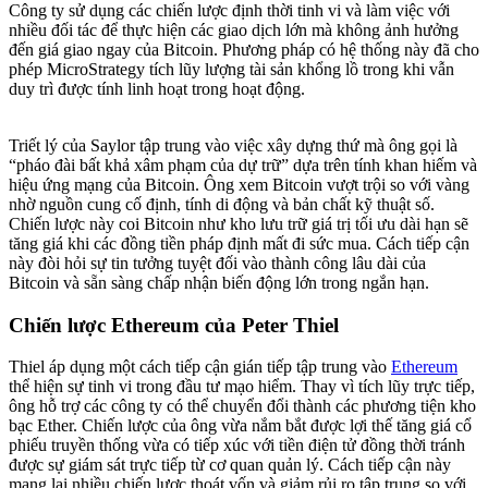
Công ty sử dụng các chiến lược định thời tinh vi và làm việc với
nhiều đối tác để thực hiện các giao dịch lớn mà không ảnh hưởng
đến giá giao ngay của Bitcoin. Phương pháp có hệ thống này đã cho
phép MicroStrategy tích lũy lượng tài sản khổng lồ trong khi vẫn
duy trì được tính linh hoạt trong hoạt động.
Triết lý của Saylor tập trung vào việc xây dựng thứ mà ông gọi là
“pháo đài bất khả xâm phạm của dự trữ” dựa trên tính khan hiếm và
hiệu ứng mạng của Bitcoin. Ông xem Bitcoin vượt trội so với vàng
nhờ nguồn cung cố định, tính di động và bản chất kỹ thuật số.
Chiến lược này coi Bitcoin như kho lưu trữ giá trị tối ưu dài hạn sẽ
tăng giá khi các đồng tiền pháp định mất đi sức mua. Cách tiếp cận
này đòi hỏi sự tin tưởng tuyệt đối vào thành công lâu dài của
Bitcoin và sẵn sàng chấp nhận biến động lớn trong ngắn hạn.
Chiến lược Ethereum của Peter Thiel
Thiel áp dụng một cách tiếp cận gián tiếp tập trung vào
Ethereum
thể hiện sự tinh vi trong đầu tư mạo hiểm. Thay vì tích lũy trực tiếp,
ông hỗ trợ các công ty có thể chuyển đổi thành các phương tiện kho
bạc Ether. Chiến lược của ông vừa nắm bắt được lợi thế tăng giá cổ
phiếu truyền thống vừa có tiếp xúc với tiền điện tử đồng thời tránh
được sự giám sát trực tiếp từ cơ quan quản lý. Cách tiếp cận này
mang lại nhiều chiến lược thoát vốn và giảm rủi ro tập trung so với