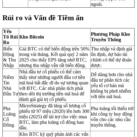
ngoài.
Rủi ro và Vấn đề Tiềm ẩn
Yếu
Phương Pháp Kho
Tố Rủi
Kho Bitcoin
Truyền Thống
Ro
Biến
Giá BTC có thể biến động trên 50%
Thu nhập và định giá
Động
trong vài tháng. Kết quả quý 2 năm
ổn định, dự báo tài
& Thu
2025 cho thấy EPS tăng nhờ BTC,
chính có thể dự đoán
Nhập
nhưng thu nhập vẫn rất biến động.
được.
Nhà đầu tư cổ phiếu có thể cảm
Dễ dàng hơn cho nhà
Niềm
thấy như những người đầu cơ tiền
đầu tư phân tích các
Tin
mã hoá bất đắc dĩ do sự tương quan
yếu tố cơ bản mà
Nhà
với BTC. Các nhà phân tích phải
không bị phơi nhiễm
Đầu Tư
theo dõi thị trường tiền mã hoá để
với tiền mã hoá.
đánh giá giá trị cổ phiếu.
MicroStrategy đã tăng số lượng cổ
Pha
Pha loãng tối thiểu trừ
phiếu từ 97 triệu (2020) lên hơn 300
Loãng
khi công ty huy động
triệu (2025) để tài trợ cho việc mua
Cổ
vốn cho các nhu cầu
BTC, làm pha loãng cổ đông ban
Đông
truyền thống.
đầu.
Kho BTC ký quỹ phản ánh các vấn