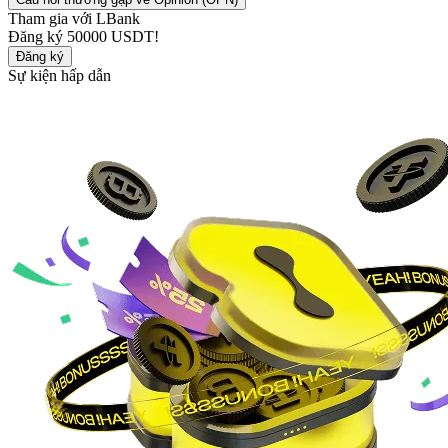
Tham gia với LBank
Đăng ký
50000 USDT
!
Đăng ký
Sự kiện hấp dẫn