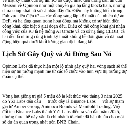
về mặt kỹ thuật của dự án. KJ đã được nhắc đến trong bản tin của
Messari về Opinion như một chuyên gia hạ tầng blockchain, nhưng
chưa công khai hồ sơ cá nhân đầy đủ. Điều này không hiếm trong
lĩnh vực tiền điện tử — các đồng sáng lập kỹ thuật của nhiều dự án
DeFi và hạ tầng quan trọng hoạt động mà không có sự hiện diện
công khai, đặc biệt ở giai đoạn đầu. Điều có thể công khai ghi nhận
công việc của KJ là hệ thống AI Oracle và cơ sở hạ tầng CLOB, cả
hai đều là những công trình kỹ thuật không hề đơn giản và đã hoạt
động hiệu quả dưới khối lượng giao dịch đáng kể.
Lịch Sử Gây Quỹ và Ai Đứng Sau Nó
Opinion Labs đã thực hiện một lộ trình gây quỹ hai vòng sạch sẽ thể
hiện sự tin tưởng mạnh mẽ từ các tổ chức vào lĩnh vực thị trường dự
đoán cụ thể.
Vòng hạt giống trị giá 5 triệu đô la kết thúc vào tháng 3 năm 2025,
do YZi Labs dẫn đầu — trước đây là Binance Labs — với sự tham
gia từ Amber Group, Animoca Brands và Manifold Trading. Việc
đổi tên Binance Labs thành YZi Labs diễn ra vào đầu năm 2025,
nhưng thực thể này vẫn là chi nhánh tổ chức đã hậu thuẫn cho một
số dự án quan trọng nhất trên BNB Chain.