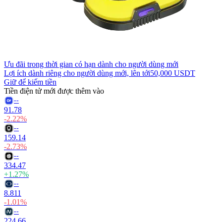
Ưu đãi trong thời gian có hạn dành cho người dùng mới
Lợi ích dành riêng cho người dùng mới, lên tới
50,000 USDT
Giữ để kiếm tiền
Tiền điện tử mới được thêm vào
--
91.78
-2.22%
--
159.14
-2.73%
--
334.47
+1.27%
--
8.811
-1.01%
--
224.66