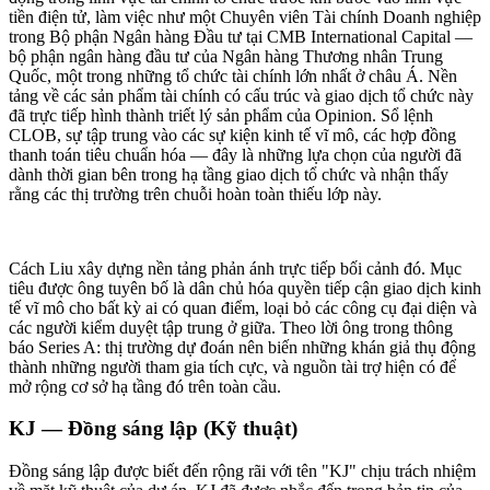
tiền điện tử, làm việc như một Chuyên viên Tài chính Doanh nghiệp
trong Bộ phận Ngân hàng Đầu tư tại CMB International Capital —
bộ phận ngân hàng đầu tư của Ngân hàng Thương nhân Trung
Quốc, một trong những tổ chức tài chính lớn nhất ở châu Á. Nền
tảng về các sản phẩm tài chính có cấu trúc và giao dịch tổ chức này
đã trực tiếp hình thành triết lý sản phẩm của Opinion. Sổ lệnh
CLOB, sự tập trung vào các sự kiện kinh tế vĩ mô, các hợp đồng
thanh toán tiêu chuẩn hóa — đây là những lựa chọn của người đã
dành thời gian bên trong hạ tầng giao dịch tổ chức và nhận thấy
rằng các thị trường trên chuỗi hoàn toàn thiếu lớp này.
Cách Liu xây dựng nền tảng phản ánh trực tiếp bối cảnh đó. Mục
tiêu được ông tuyên bố là dân chủ hóa quyền tiếp cận giao dịch kinh
tế vĩ mô cho bất kỳ ai có quan điểm, loại bỏ các công cụ đại diện và
các người kiểm duyệt tập trung ở giữa. Theo lời ông trong thông
báo Series A: thị trường dự đoán nên biến những khán giả thụ động
thành những người tham gia tích cực, và nguồn tài trợ hiện có để
mở rộng cơ sở hạ tầng đó trên toàn cầu.
KJ — Đồng sáng lập (Kỹ thuật)
Đồng sáng lập được biết đến rộng rãi với tên "KJ" chịu trách nhiệm