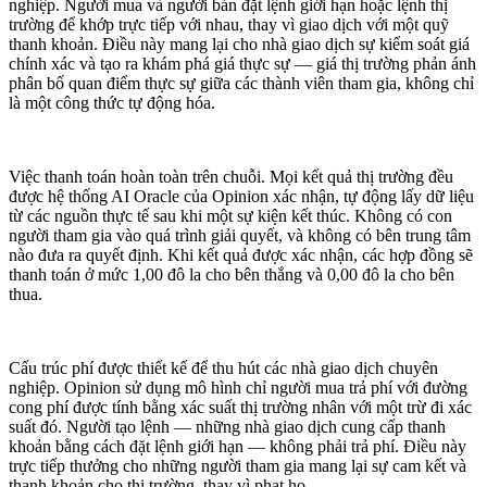
nghiệp. Người mua và người bán đặt lệnh giới hạn hoặc lệnh thị
trường để khớp trực tiếp với nhau, thay vì giao dịch với một quỹ
thanh khoản. Điều này mang lại cho nhà giao dịch sự kiểm soát giá
chính xác và tạo ra khám phá giá thực sự — giá thị trường phản ánh
phân bố quan điểm thực sự giữa các thành viên tham gia, không chỉ
là một công thức tự động hóa.
Việc thanh toán hoàn toàn trên chuỗi. Mọi kết quả thị trường đều
được hệ thống AI Oracle của Opinion xác nhận, tự động lấy dữ liệu
từ các nguồn thực tế sau khi một sự kiện kết thúc. Không có con
người tham gia vào quá trình giải quyết, và không có bên trung tâm
nào đưa ra quyết định. Khi kết quả được xác nhận, các hợp đồng sẽ
thanh toán ở mức 1,00 đô la cho bên thắng và 0,00 đô la cho bên
thua.
Cấu trúc phí được thiết kế để thu hút các nhà giao dịch chuyên
nghiệp. Opinion sử dụng mô hình chỉ người mua trả phí với đường
cong phí được tính bằng xác suất thị trường nhân với một trừ đi xác
suất đó. Người tạo lệnh — những nhà giao dịch cung cấp thanh
khoản bằng cách đặt lệnh giới hạn — không phải trả phí. Điều này
trực tiếp thưởng cho những người tham gia mang lại sự cam kết và
thanh khoản cho thị trường, thay vì phạt họ.