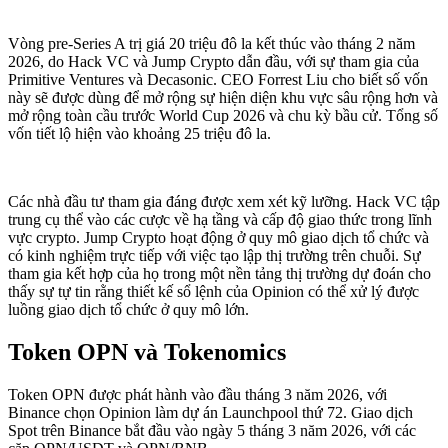
Vòng pre-Series A trị giá 20 triệu đô la kết thúc vào tháng 2 năm
2026, do Hack VC và Jump Crypto dẫn đầu, với sự tham gia của
Primitive Ventures và Decasonic. CEO Forrest Liu cho biết số vốn
này sẽ được dùng để mở rộng sự hiện diện khu vực sâu rộng hơn và
mở rộng toàn cầu trước World Cup 2026 và chu kỳ bầu cử. Tổng số
vốn tiết lộ hiện vào khoảng 25 triệu đô la.
Các nhà đầu tư tham gia đáng được xem xét kỹ lưỡng. Hack VC tập
trung cụ thể vào các cược về hạ tầng và cấp độ giao thức trong lĩnh
vực crypto. Jump Crypto hoạt động ở quy mô giao dịch tổ chức và
có kinh nghiệm trực tiếp với việc tạo lập thị trường trên chuỗi. Sự
tham gia kết hợp của họ trong một nền tảng thị trường dự đoán cho
thấy sự tự tin rằng thiết kế sổ lệnh của Opinion có thể xử lý được
luồng giao dịch tổ chức ở quy mô lớn.
Token OPN và Tokenomics
Token OPN được phát hành vào đầu tháng 3 năm 2026, với
Binance chọn Opinion làm dự án Launchpool thứ 72. Giao dịch
Spot trên Binance bắt đầu vào ngày 5 tháng 3 năm 2026, với các