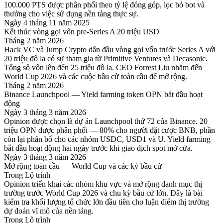
100.000 PTS được phân phối theo tỷ lệ đóng góp, lọc bỏ bot và
thưởng cho việc sử dụng nền tảng thực sự.
Ngày 4 tháng 11 năm 2025
Kết thúc vòng gọi vốn pre-Series A 20 triệu USD
Tháng 2 năm 2026
Hack VC và Jump Crypto dẫn đầu vòng gọi vốn trước Series A với
20 triệu đô la có sự tham gia từ Primitive Ventures và Decasonic.
Tổng số vốn lên đến 25 triệu đô la. CEO Forrest Liu nhắm đến
World Cup 2026 và các cuộc bầu cử toàn cầu để mở rộng.
Tháng 2 năm 2026
Binance Launchpool — Yield farming token OPN bắt đầu hoạt
động
Ngày 3 tháng 3 năm 2026
Opinion được chọn là dự án Launchpool thứ 72 của Binance. 20
triệu OPN được phân phối — 80% cho người đặt cược BNB, phần
còn lại phân bổ cho các nhóm USDC, USD1 và U. Yield farming
bắt đầu hoạt động hai ngày trước khi giao dịch spot mở cửa.
Ngày 3 tháng 3 năm 2026
Mở rộng toàn cầu — World Cup và các kỳ bầu cử
Trong Lộ trình
Opinion triển khai các nhóm khu vực và mở rộng danh mục thị
trường trước World Cup 2026 và chu kỳ bầu cử lớn. Đây là bài
kiểm tra khối lượng tổ chức lớn đầu tiên cho luận điểm thị trường
dự đoán vĩ mô của nền tảng.
Trong Lộ trình